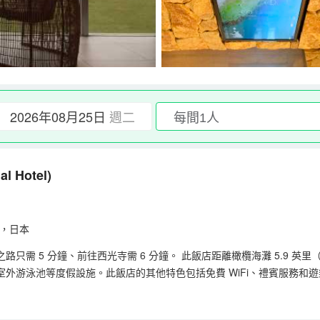
2026年08月25日
週二
al Hotel)
莊町，日本
5 分鐘、前往西光寺需 6 分鐘。 此飯店距離橄欖海灘 5.9 英里（9.5
室外游泳池等度假設施。此飯店的其他特色包括免費 WiFi、禮賓服務和
，不妨去酒吧/酒廊輕鬆一下。每天 07:00 至 09:00 提供收費的自
免費自助停車。 有 120 間空調客房提供冰箱；您定能在旅途中找到