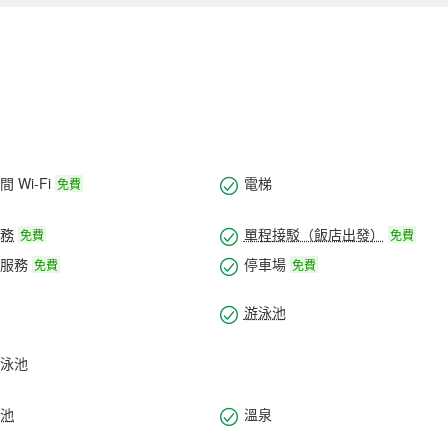
括電話，以及保險箱和書桌。
 Wi-Fi
電梯
免費
務
單程接駁（飯店出發）
免費
免費
服務
停車場
免費
免費
游泳池
泳池
池
溫泉