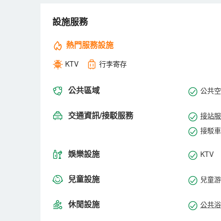
室提供獨立的浴缸和淋浴、坐浴桶和拖鞋。便利設施包
設施服務
熱門服務設施
KTV
行李寄存
公共區域
公共空間
交通資訊/接駁服務
接站服
接駁車
娛樂設施
KTV
兒童設施
兒童游
休閒設施
公共浴