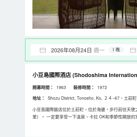
2026年08月24日
週一
1 晚
小豆島國際酒店
(Shodoshima Internation
開幕時間：
1963
裝修時間：
1972
地址：
Shozu District, Tonosho, Ko, ２４−67，土
小豆島國際飯店位於土莊町，位於海邊，步行前往天使之路只需 
里）。 一定要享受一下溫泉、卡拉 OK和季節性開放的
以欣賞海洋景色。也可以去咖啡館品味點心。在忙碌的一天後
存和洗衣設施。飯店免費提供渡輪碼頭班車，此外還提供