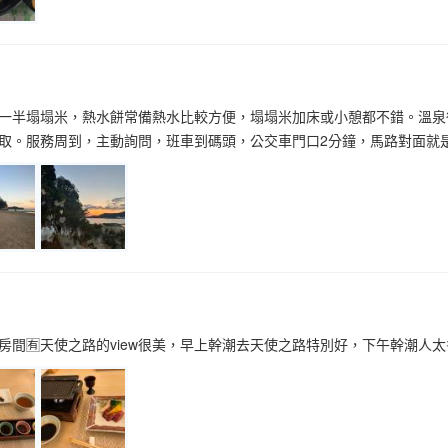
一半塌塌米，熱水餅常備熱水比較方便，塌塌米加床或小憩都不錯。溫泉
取。服務周到，主動詢問，班車到碼頭，公交車門口2分鐘，馬路對面就是
房間🈶天使之路的view很美，早上幹潮去天使之路特別好，下午幹潮人