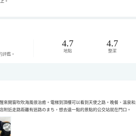
以上。
4.7
4.7
地點
整潔
的評鑑。
醒來開窗吹吹海風很治癒。電梯到頂樓可以看到天使之路。晚餐、溫泉和
店附近走路距離有迷路のまち，想去遠一點的景點的公交站就在門口。