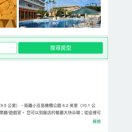
搜尋房型
 公里），距離小豆島橄欖公園 6.2 英里（10.1 公
遊樂廳/遊戲室。 您可以到飯店的餐廳大快朵頤；從這裡可
助式早餐。 特色服務/設施包括24 小時前台服務、行李寄
展開
家的舒適。提供免費無線網絡，方便您與朋友保持聯繫。浴