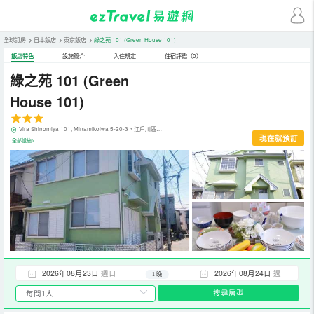
全球訂房
>
日本飯店
>
東京飯店
>
綠之苑 101
(Green House 101)
飯店特色
設施簡介
入住規定
住宿評鑑（0）
綠之苑 101
(Green
House 101)
Vira Shinomiya 101, Minamikoiwa 5-20-3，江戶川區，東京，日本
現在就預訂
全部設施>
2026年08月23日
週日
2026年08月24日
週一
1 晚
搜尋房型