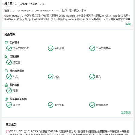
綠之苑 101
(Green House 101)
地址：
Vira Shinomiya 101, Minamikoiwa 5-20-3，江戶川區，東京，日本
Green House 101坐落於東京的江戶川區，距離Yogo no Matsu有14分鐘步行路程，距離Zenyoji Temple有1.3公里，
距離Shapo Koiwa Shopping Mall有不到一公里。住宿距離Koiwasuiten-gu Shrine有不到一公里，提供免費WiFi和共
用廚房。 這家空調度假屋配有2間獨立臥室、、1間帶吹風機和拖鞋的浴室以及起居室。這家度假屋還配備平板電視以及
展開
1間帶坐浴盆、淋浴設施和熱水浴池的浴室。 這家度假屋距離Shinozaki Park有2.3公里，距離Katori Shrine有2.6公
里。東京羽田機場距離住宿有27公里。
設施服務
公共區域
公共空間 Wi-Fi
共用廚房
公共空間禁菸
清潔服務
洗衣間
櫃台服務語言
中文
英文
日文
餐飲服務
餐廳
保全與安全設備
滅火器
安全警報
煙霧感應器
全部設施
飯店公告
[2021/10/01至2027/03/31]東京從2002年10月起徵收住宿稅。徵稅標準根據住宿金額按每人每晚徵收，每晚住
宿費在1萬日元以上每人每晚徵收100日元，1.5萬日元以上每人每晚徵收200日元，部分房價不包含住宿稅，需