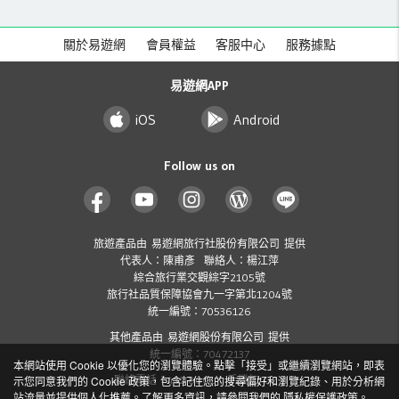
關於易遊網
會員權益
客服中心
服務據點
易遊網APP
iOS
Android
Follow us on
旅遊產品由 易遊網旅行社股份有限公司 提供
代表人：陳甫彥 聯絡人：楊江萍
綜合旅行業交觀綜字2105號
旅行社品質保障協會九一字第北1204號
統一編號：70536126
其他產品由 易遊網股份有限公司 提供
統一編號：70472137
本網站使用 Cookie 以優化您的瀏覽體驗。點擊「接受」或繼續瀏覽網站，即表
聯絡電話：412-8001 ( 手機加 02 )
示您同意我們的 Cookie 政策，包含記住您的搜尋偏好和瀏覽紀錄、用於分析網
站流量並提供個人化推薦。了解更多資訊，請參閱我們的
隱私權保護政策
。