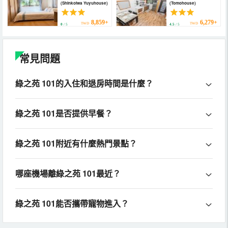
(Shinkoiwa Yuyuhouse)
(Tomohouse)
Newly renovated
apartment)
8,859+
6,279+
TWD
TWD
0
/ 5
4.5
/ 5
常見問題
綠之苑 101的入住和退房時間是什麼？
綠之苑 101是否提供早餐？
綠之苑 101附近有什麼熱門景點？
哪座機場離綠之苑 101最近？
綠之苑 101能否攜帶寵物進入？