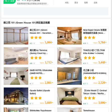
4.7
/5分
地點
整潔
服務
設施
易遊網旅遊評鑑由真實飯店旅客提供的評鑑。
綠之苑 101
(Green House 101)
附近飯店推薦
綠之苑 201 (Green
New Super Deals 秋葉原
House 201 - Vacation
新宿迪斯尼直達 (New
Stay 28288V)
Super Deals Now
Available Direct
Access to Akihabara
5,804+
5,784+
TWD
TWD
4.2
/ 5
4.9
/ 5
Shinjuku and
Disneyland)
陽光閣 by Tranova
TKM北小岩1丁目 (TKM
(Sunny Court by
Kita-Koiwa 1-chome)
Tranova)
3,712+
3,448+
TWD
TWD
4.8
/ 5
4.3
/ 5
SAIEI HOTEL Kitakoiwa
花之鄉 小岩
(SAIEI HOTEL
(HANANOSATO KOIWA)
Kitakoiwa)
2,801+
2,520+
TWD
TWD
4
/ 5
3.7
/ 5
Oyado Suitei (Oyado
【Color Nook1】Central
Suitei)
Tokyo 15min／Narita
1hr！Station 10min
walk！Newly renovated
apartment (【Color
5,669+
3,006+
TWD
TWD
5
/ 5
4.8
/ 5
Nook1】Central Tokyo
15min／Narita 1hr！
Shinkoiwa Yuyuhouse
Tomohouse
Station 10min walk！