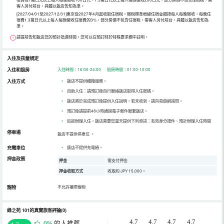
客人另付前台，具體以飯店告知為準。
[2027/04/01至2027/12/31]東京從2027年4月起收取住宿稅。徵稅標準根據住宿金額按每人每晚徵收，每晚住
宿費1.3萬日元以上每人每晚徵收住宿費的3%，部分房價不包含住宿稅，需客人另付前台，具體以飯店告知為
準。
請提前告知飯店您的預計抵達時間。您可以在預訂時於特殊要求欄中註明。
入住及孩童規定
入住和退房
入住時間：16:00-24:00 退房時間：01:00-10:00
入住方式
•
飯店不提供櫃檯服務。
•
自助入住：請預訂後自行聯絡飯店取得入住密碼。
•
飯店將於完成預訂後提供入住說明，若未收到，請向易遊網詢問。
•
預訂後請提前48小時通過電子郵件聯繫飯店。
•
如欲辦理入住，飯店需要您當天提供下列資訊：有效身分證件、預計辦理入住時間
停車場
飯店不提供停車位
。
充電車位
•
飯店不提供充電樁。
押金政策
押金
需支付押金
押金收取方式
收取約 JPY 15,000。
寵物
不允許攜帶寵物
綠之苑 101的真實旅客評論(0)
4.7
4.7
4.7
4.7
0%
的人推薦