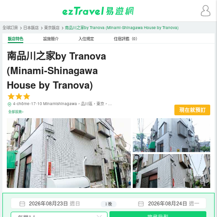
全球訂房
>
日本飯店
>
東京飯店
>
南品川之家by Tranova
(Minami-Shinagawa House by Tranova)
飯店特色
設施簡介
入住規定
住宿評鑑（0）
南品川之家by Tranova
(Minami-Shinagawa
House by Tranova)
4-chōme-17-10 Minamishinagawa，品川區，東京，日本
現在就預訂
全部設施>
2026年08月23日
週日
2026年08月24日
週一
1 晚
搜尋房型