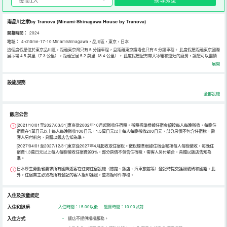
南品川之家by Tranova
(Minami-Shinagawa House by Tranova)
開幕時間：
2024
地址：
4-chōme-17-10 Minamishinagawa，品川區，東京，日本
這個度假屋位於東京品川區，距離東京灣只有 5 分鐘車程，且距離東京鐵塔也只有 6 分鐘車程。 此度假屋距離東京國際
展示場 4.5 英里（7.3 公里），距離皇居 5.2 英里（8.4 公里）。 此度假屋配有帶大冰箱和爐灶的廚房，讓您可以盡情
放鬆享受。提供免費無線網絡，方便您與朋友保持聯繫，另配備 30 英寸平板電視，可滿足您的娛樂需求。便利服務設
展開
施包括微波爐和電熱水壺。
設施服務
全部設施
飯店公告
[2021/10/01至2027/03/31]東京從2002年10月起徵收住宿稅。徵稅標準根據住宿金額按每人每晚徵收，每晚住
宿費在1萬日元以上每人每晚徵收100日元，1.5萬日元以上每人每晚徵收200日元，部分房價不包含住宿稅，需
客人另付前台，具體以飯店告知為準。
[2027/04/01至2027/12/31]東京從2027年4月起收取住宿稅。徵稅標準根據住宿金額按每人每晚徵收，每晚住
宿費1.3萬日元以上每人每晚徵收住宿費的3%，部分房價不包含住宿稅，需客人另付前台，具體以飯店告知為
準。
日本厚生勞動省要求所有國際遊客在任何住宿設施（旅館、飯店、汽車旅館等）登記時提交護照號碼和國籍。此
外，住宿業主必須為所有登記的客人複印護照，並將複印件存檔。
入住及孩童規定
入住和退房
入住時間：15:00以後 退房時間：10:00以前
入住方式
•
飯店不提供櫃檯服務。