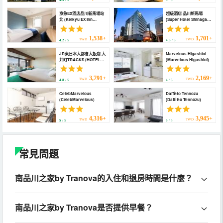
4.5
/ 5
5
/ 5
京急EX酒店品川新馬場站
超級酒店 品川新馬場
北 (Keikyu EX Inn
(Super Hotel Shinagawa
Shinagawa Shimbamba)
Shinbanba)
1,538+
1,701+
TWD
TWD
4.2
/ 5
4.5
/ 5
JR東日本大都會大飯店 大
Marvelous Higashioi
井町TRACKS (HOTEL
(Marvelous Higashioi)
METROPOLITAN
OIMACHI TRACKS
Tokyo)
3,791+
2,169+
TWD
TWD
4.8
/ 5
4
/ 5
CelebMarvelous
Daffitto Tennozu
(CelebMarvelous)
(Daffitto Tennozu)
4,316+
3,945+
TWD
TWD
5
/ 5
3
/ 5
常見問題
南品川之家by Tranova的入住和退房時間是什麼？
南品川之家by Tranova是否提供早餐？