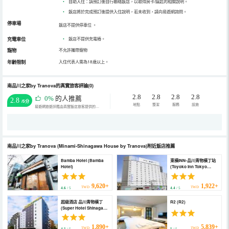
•
自助入住：請預訂後自行聯絡飯店，以取得房卡/鑰匙的相關說明。
•
飯店將於完成預訂後提供入住說明，若未收到，請向易遊網詢問。
停車場
飯店不提供停車位
。
充電車位
•
飯店不提供充電樁。
寵物
不允許攜帶寵物
年齡限制
入住代表人需為18歲以上。
南品川之家by Tranova的真實旅客評論(0)
2.8
2.8
2.8
2.8
0%
的人推薦
2.8
/5分
地點
整潔
服務
設施
易遊網旅遊評鑑由真實飯店旅客提供的評鑑。
南品川之家by Tranova
(Minami-Shinagawa House by Tranova)
附近飯店推薦
Bamba Hotel (Bamba
東橫INN-品川青物橫丁站
Hotel)
(Toyoko Inn Tokyo
Shinagawa Aomono-
yokocho-eki)
9,620+
1,922+
TWD
TWD
4.6
/ 5
4.4
/ 5
超級酒店 品川青物橫丁
R2 (R2)
(Super Hotel Shinagawa
Aomono-Yokocho)
1,890+
5,839+
TWD
TWD