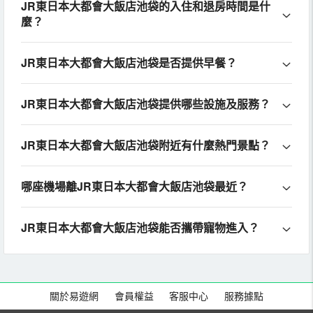
JR東日本大都會大飯店池袋的入住和退房時間是什
麼？
JR東日本大都會大飯店池袋是否提供早餐？
JR東日本大都會大飯店池袋提供哪些設施及服務？
JR東日本大都會大飯店池袋附近有什麼熱門景點？
哪座機場離JR東日本大都會大飯店池袋最近？
JR東日本大都會大飯店池袋能否攜帶寵物進入？
關於易遊網
會員權益
客服中心
服務據點