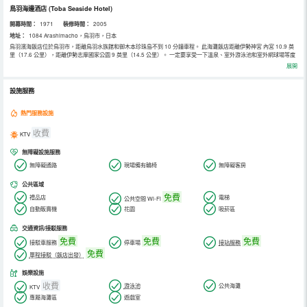
鳥羽海邊酒店
(Toba Seaside Hotel)
開幕時間：
1971
裝修時間：
2005
地址：
1084 Arashimacho，鳥羽市，日本
鳥羽濱海飯店位於鳥羽市，距離鳥羽水族館和御木本珍珠島不到 10 分鐘車程。 此海灘飯店距離伊勢神宮 內宮 10.9 英
里（17.6 公里），距離伊勢志摩國家公園 9 英里（14.5 公里）。 一定要享受一下溫泉、室外游泳池和室外網球場等度
假設施。此飯店還提供免費 WiFi、遊樂廳/遊戲室和禮品店/報攤。 飯店設有多家餐飲設施，包括 3 間餐廳和咖啡館。您
展開
可以任選一家，簡單吃一點。忙碌了一天後，可以去酒吧/酒廊或池畔酒吧小酌一番，輕鬆一下。每日 07:00 至 09:00
提供免費的自助早餐。 特色服務/設施包括大堂免費報紙、24 小時前台服務和行李寄存。飯店免費提供火車站接車服
務，此外還提供免費自助停車。 有 206 間空調客房提供冰箱；您定能在旅途中找到家的舒適。提供免費無線網絡，方
設施服務
便您與朋友保持聯繫；有線頻道可滿足您的娛樂需求。配備淋浴/盆浴組合的私人浴室提供免費洗浴用品和坐浴桶。便利
設施包括電話，以及保險箱和電熱水壺。
熱門服務設施
收費
KTV
無障礙設施服務
無障礙通路
現場備有輪椅
無障礙客房
公共區域
免費
禮品店
電梯
公共空間 Wi-Fi
自動販賣機
花園
吸菸區
交通資訊/接駁服務
免費
免費
免費
接駁車服務
停車場
接站服務
免費
單程接駁（飯店出發）
娛樂設施
收費
游泳池
公共海灘
KTV
專屬海灘區
遊戲室