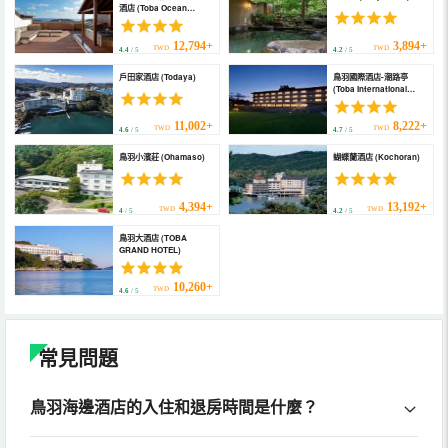
酒店 (Toba Ocean
Resort All-Inclusive
Hotel)
12,794+
3,894+
TWD
TWD
4.4
/ 5
4.2
/ 5
戶田家酒店 (Todaya)
鳥羽國際酒店-潮路亭
(Toba International
Hotel Shiojitei)
11,002+
8,222+
TWD
TWD
4.6
/ 5
4.7
/ 5
鳥羽小濱莊 (Ohamaso)
蝴蝶蘭酒店 (Kochoran)
4,394+
13,192+
TWD
TWD
4
/ 5
4.2
/ 5
鳥羽大酒店 (TOBA
GRAND HOTEL)
10,260+
TWD
4.6
/ 5
常見問題
鳥羽海邊酒店的入住和退房時間是什麼？