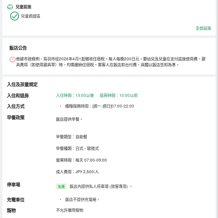
兒童設施
兒童遊戲區
全部設施
飯店公告
根據市政條例，鳥羽市從2026年4月1起徵收住宿稅。每人每晚200日元。嬰幼兒及兒童在支付設施使用費、寢
具費用（如使用寢具等）時，均需繳納住宿稅。需客人在飯店前台付費，具體以飯店告知為準。
入住及孩童規定
入住和退房
入住時間：15:00以後 退房時間：10:00以前
入住方式
•
櫃檯服務時間：[週一-週日]07:00-22:00
早餐政策
飯店提供早餐。
早餐類型：自助餐
早餐種類：日式、歐陸式
營業時間：每天 07:00-09:00
成人費用：JPY 2,500/人
停車場
飯店內提供私人停車場 (旅客專用)
。
免費
充電車位
•
飯店不提供充電樁。
寵物
不允許攜帶寵物