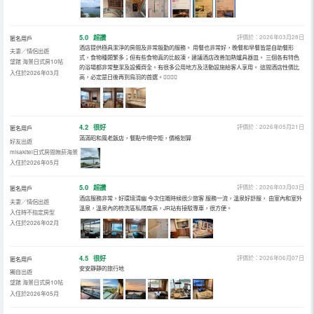
5.0
超讚
評價於：2026年03月28日
匿名用戶
酒店提供極具潔淨的房間及非常殷勤的服務。 用餐也非常好，晚餐和早餐皆是自助餐形
夫妻／情侶出遊
式，食物種類繁多；但有些食物真的比較凍，建議酒店改善加熱爐具器皿。 三個各有特色
望館 海景日式房10帖
的浴場都非常整潔及設備齊全。有很多公用地方及活動設施給客人享用。 這間酒店性價比
入住於2026年03月
高，必定是日後再到鳥羽的首選。👍🏻👍🏻
4.2
很好
評價於：2026年05月21日
匿名用戶
滿滿昭和風老飯店，餐點中規中矩，價格划算
好友出遊
misakitei日式房間無菸海景
入住於2026年05月
5.0
超讚
評價於：2026年03月03日
匿名用戶
酒店服務非常，好環境清幽 今次住嘅時候很少旅客 服務一流，溫泉好舒服， 由室內和室外
夫妻／情侶出遊
溫泉，溫泉內的梳洗區私隱度高，JR站有接駁專車，很方便。
入住時不指定房型
入住於2026年02月
4.5
很好
評價於：2026年06月07日
匿名用戶
安安靜靜的旅行地
獨自出遊
望館 海景日式房10帖
入住於2026年05月