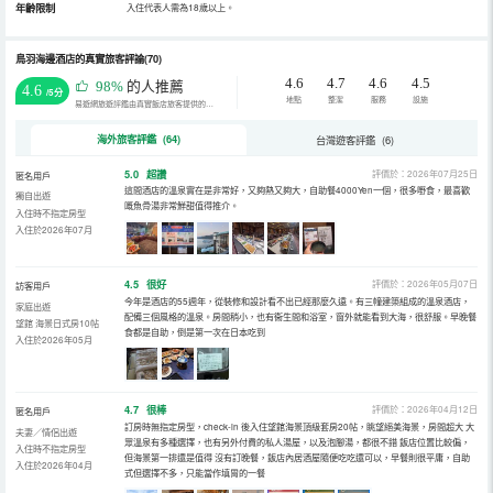
年齡限制
入住代表人需為18歲以上。
鳥羽海邊酒店的真實旅客評論(70)
4.6
4.7
4.6
4.5
98%
的人推薦
4.6
/5分
地點
整潔
服務
設施
易遊網旅遊評鑑由真實飯店旅客提供的評鑑。
海外旅客評鑑 (64)
台灣遊客評鑑 (6)
5.0
超讚
評價於：2026年07月25日
匿名用戶
這間酒店的溫泉實在是非常好，又夠熱又夠大，自助餐4000Yen一個，很多嘢食，最喜歡
獨自出遊
嘅魚骨湯非常鮮甜值得推介。
入住時不指定房型
入住於2026年07月
4.5
很好
評價於：2026年05月07日
訪客用戶
今年是酒店的55週年，從裝修和設計看不出已經那麼久遠。有三幢建築組成的溫泉酒店，
家庭出遊
配備三個風格的溫泉。房間稍小，也有衞生間和浴室，窗外就能看到大海，很舒服。早晚餐
望館 海景日式房10帖
食都是自助，倒是第一次在日本吃到
入住於2026年05月
4.7
很棒
評價於：2026年04月12日
匿名用戶
訂房時無指定房型，check-in 後入住望館海景頂級套房20帖，眺望絕美海景，房間超大 大
夫妻／情侶出遊
眾溫泉有多種選擇，也有另外付費的私人湯屋，以及泡腳湯，都很不錯 飯店位置比較偏，
入住時不指定房型
但海景第一排還是值得 沒有訂晚餐，飯店內居酒屋隨便吃吃還可以，早餐則很平庸，自助
入住於2026年04月
式但選擇不多，只能當作填胃的一餐