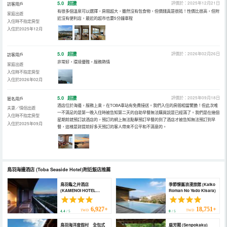
5.0
超讚
評價於：2025年12月21日
訪客用戶
有很多個溫泉可以選擇，房間超大，雖然沒有包食物，但價錢真是很抵！性價比很高，但附
家庭出遊
近沒有便利店，最近的超市也要5分鐘車程
入住時不指定房型
入住於2025年12月
5.0
超讚
評價於：2026年02月26日
訪客用戶
非常好，環境優雅，服務熱情
家庭出遊
入住時不指定房型
入住於2026年02月
5.0
超讚
評價於：2025年09月18日
匿名用戶
酒店位於海邊，服務上乘，在TOBA車站有免費接送。我們入住的房間相當驚艷！但此次唯
夫妻／情侶出遊
一不滿足的是第一晚入住時被告知第二天的自助早餐無法購買説是已經滿了。我們是在幾個
入住時不指定房型
星期前就預訂該酒店的，預訂的網上無法點擊預訂早餐的到了酒店才被告知無法預訂到早
入住於2025年09月
餐，這樣是對提前好多天預訂的客人帶來不公平和不滿意的。
鳥羽海邊酒店
(Toba Seaside Hotel)
附近飯店推薦
鳥羽龜之井酒店
季節懷舊浪漫旅館 (Kaiko
(KAMENOI HOTEL
Roman No Yado Kisara)
TOBA)
6,927+
18,751+
TWD
TWD
4.4
/ 5
0
/ 5
鳥羽海洋度假村 全包式
扇芳閣 (Senpokaku)