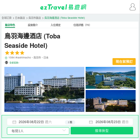
全球訂房
>
日本飯店
>
鳥羽市飯店
>
鳥羽海邊酒店
(Toba Seaside Hotel)
飯店特色
設施簡介
入住規定
住宿評鑑（70）
鳥羽海邊酒店
(Toba
Seaside Hotel)
1084 Arashimacho，鳥羽市，日本
現在就預訂
全部設施>
2026年08月22日
週六
2026年08月23日
週日
1 晚
搜尋房型