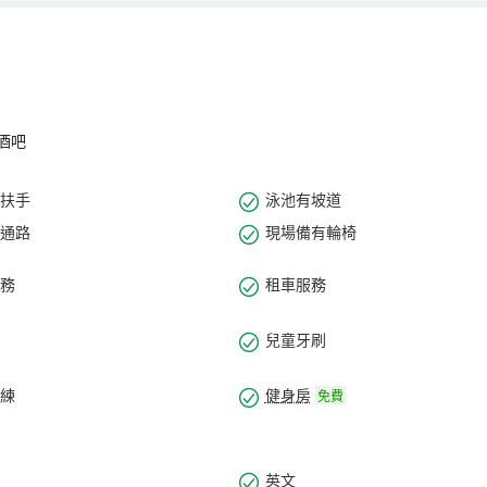
獨享禮遇，並通過威斯汀天夢水療中心的修復性護理提升健康幸福感。
周到的服務，無論您是一日遊還是深度遊，新加坡威斯汀飯店都將是您旅
酒吧
扶手
泳池有坡道
通路
現場備有輪椅
務
租車服務
兒童牙刷
練
健身房
免費
英文