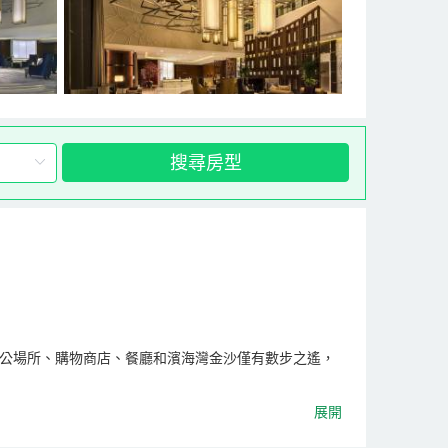
搜尋房型
離企業辦公場所、購物商店、餐廳和濱海灣金沙僅有數步之遙，
內配有雨林淋浴間和特色天夢之床等設施，讓您在住宿期
展開
煥活力；抑或是在室外無邊泳池享受暢遊的樂趣。與此