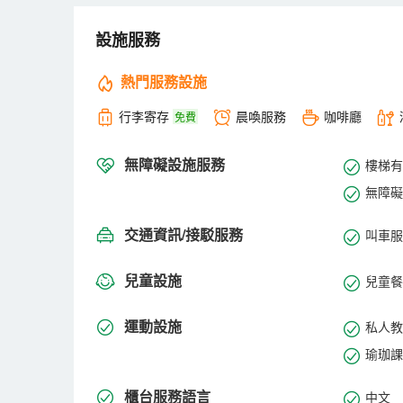
同時，您還可以體驗優雅的威斯汀行政酒廊，尊享諸多
便捷優越的地理位置、景色怡人的環境，再搭配上細緻
設施服務
亞洲廣場2號塔的自助停車是收費的。
熱門服務設施
行李寄存
晨喚服務
咖啡廳
免費
無障礙設施服務
樓梯有
無障礙
交通資訊/接駁服務
叫車服
兒童設施
兒童餐
運動設施
私人教
瑜珈課
櫃台服務語言
中文