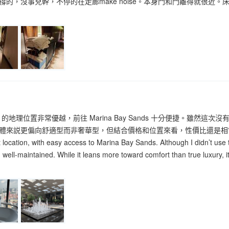
撐的，沒事兒幹，不停的在走廊make noise。本身門和門離得就很近
ngapore 的地理位置非常優越，前往 Marina Bay Sands 十分便
來説更偏向舒適型而非奢華型，但結合價格和位置來看，性價比還是相當不錯，
 location, with easy access to Marina Bay Sands. Although I didn’t use t
 well-maintained. While it leans more toward comfort than true luxury, it