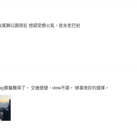
離魚尾獅公園很近 想感受煙火氣，就去老巴剎
g實屬難得了。 交通便捷，view不錯。 辦事很好的選擇。