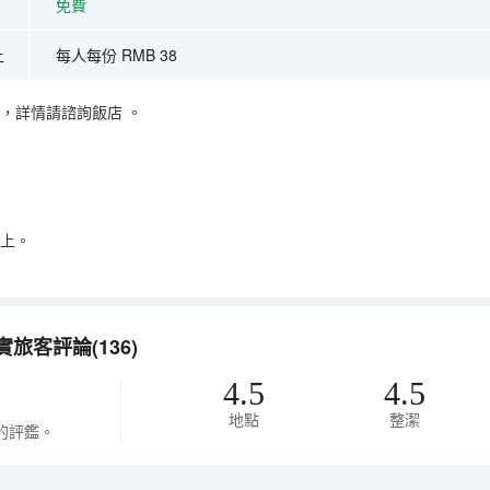
免費
上
每人每份 RMB 38
，詳情請諮詢飯店
。
。
以上。
旅客評論(136)
4.5
4.5
地點
整潔
的評鑑。