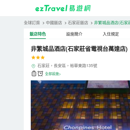
全球訂房
>
中國飯店
>
石家莊飯店
>
非繁城品酒店(石家
飯店特色
設施簡介
入住規定
非繁城品酒店(石家莊省電視台萬達店)
石家莊，長安區，裕華東路135號
全部設施>