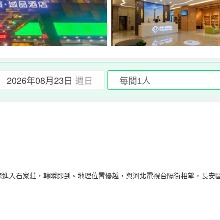
2026年08月23日
週日
高速進入石家莊，轉瞬即到。地理位置優越，與河北電視台隔街相望，長安
床房”、“非繁零重力”系列以及家庭套房與行政套房等，流動的線條或是亮
的乏味模式，彰顯個性化和時尚感，突出了格調與情趣。 在城品，我們