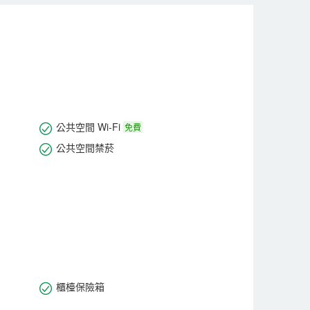
間均配有采用德國進口原材料以及國際品牌香料供應商
統，為您提供舒適愜意的體驗同時，更能讓您的安全得到保
需要。
公共空間 Wi-Fi
免費
公共空間禁菸
櫃檯保險箱