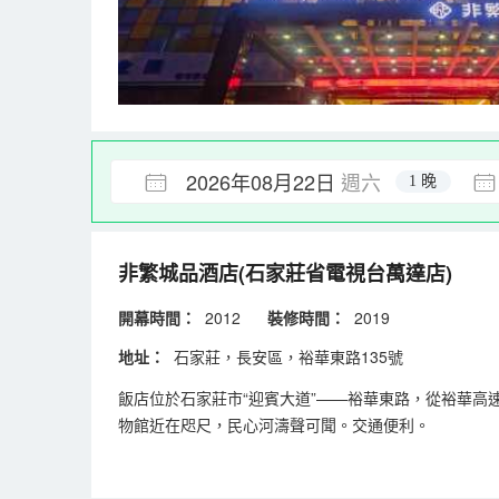
2026年08月22日
週六
1 晚
非繁城品酒店(石家莊省電視台萬達店)
開幕時間：
2012
裝修時間：
2019
地址：
石家莊，長安區，裕華東路135號
飯店位於石家莊市“迎賓大道”——裕華東路，從裕華
物館近在咫尺，民心河濤聲可聞。交通便利。
飯店客房各具風格，精彩紛呈。配有“非繁高級大床/雙
善，設施先進，每一個細節都摒棄了傳統飯店中規中矩