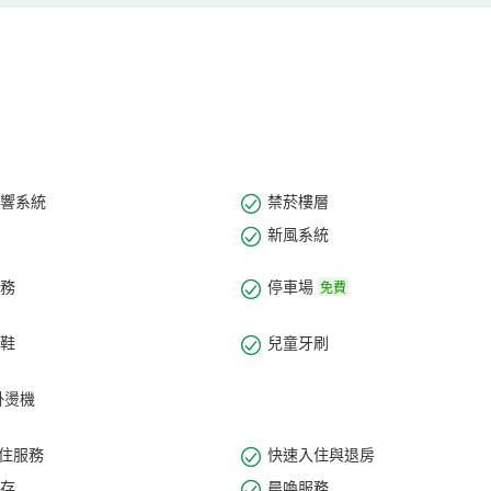
行政辦公或是家庭用房。浴室內使用了極具特色的獨立隔離式設計，所有房
健康的滋潤呵護。
4小時全天候管家式服務以及安保力量，搭配鉑濤旗下飯店統一智能管理系
的服務人員，為您提供專業的會議服務，滿足您的各類商務活動以及會議
務、貴重物品寄存等一應俱全。
定將是您精彩人生的驛站。飯店全體員工恭迎您的蒞臨！
響系統
禁菸樓層
新風系統
務
停車場
免費
鞋
兒童牙刷
掛燙機
入住服務
快速入住與退房
存
晨喚服務