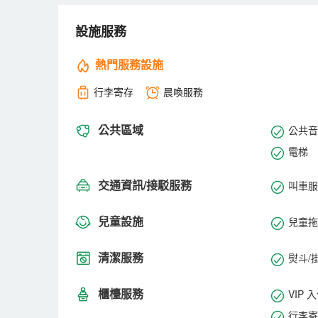
持乃至放大不同角落的獨具匠心。
部分客房擁有近70平方公尺的超大空間，可完全滿足
設施服務
特調的洗浴套裝，讓身體散發清香的同時，為肌膚增加
飯店總營業面積10000多平方公尺，上下共6層，2
熱門服務設施
障。
飯店同時配有一流的會議以及宴會設施，以及訓練有素
行李寄存
晨喚服務
配套設施：商務中心、免費停車場、行李存放、叫醒服
一流的管理、一流的團隊、一流的服務、一流的配套一
公共區域
公共音
電梯
交通資訊/接駁服務
叫車服
兒童設施
兒童拖
清潔服務
熨斗/
櫃檯服務
VIP 
行李寄