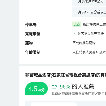
身高未滿120公分
身高120公分或以
停車場
免費
飯店提供停車位
充電車位
•
飯店不提供充電樁
寵物
不允許攜帶寵物
年齡限制
入住代表人需為18歲
非繁城品酒店(石家莊省電視台萬達店)的真實
96%
的人推薦
4.5
/5分
易遊網旅遊評鑑由真實飯店旅客提供