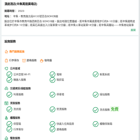
漢庭酒店(辛集萬達廣場店)
開幕時間：
2023
地址：
辛集，教育路北段A133號百合SOHOB座
飯店位於辛集市教育中路西側百合 SOHO B座。飯店地理位置優越，距辛集市萬達廣場步行約8-10分鐘；距辛集國際皮
革城步行約8-10分鐘；距黃石高速出入口駕車需12分鐘；距辛集火車站駕車18分鐘；距辛集高鐵站——辛集南站駕車
20分鐘。飯店免費停車場，24小時自助洗衣房、送物機器人、中式早餐庭、自助寄存櫃、Costa咖啡等。
展開
設施服務
熱門服務設施
行李寄存
晨喚服務
咖啡廳
公共區域
公共空間 Wi-Fi
電梯
新風系統
機器人服務
吸菸區
交通資訊/接駁服務
叫車服務
停車場
接站服務
清潔服務
免費
洗衣間
熨燙服務
洗衣服務
櫃檯服務
保管箱
快速入住與退房
櫃檯保險箱
行李寄存
晨喚服務
餐飲服務