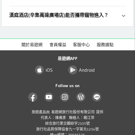
漢庭酒店(辛集萬達廣場店)能否攜帶寵物進入？
關於易遊網
會員權益
客服中心
服務據點
易遊網APP
iOS
Android
Follow us on
旅遊產品由 易遊網旅行社股份有限公司 提供
代表人：陳甫彥 聯絡人：楊江萍
綜合旅行業交觀綜字2105號
旅行社品質保障協會九一字第北1204號
統一編號：70536126