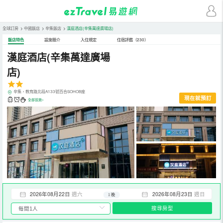
全球訂房
>
中國飯店
>
辛集飯店
>
漢庭酒店(辛集萬達廣場店)
飯店特色
設施簡介
入住規定
住宿評鑑（230）
漢庭酒店(辛集萬達廣場
店)
辛集，教育路北段A133號百合SOHOB座
現在就預訂
全部設施>
2026年08月22日
週六
2026年08月23日
週日
1 晚
搜尋房型