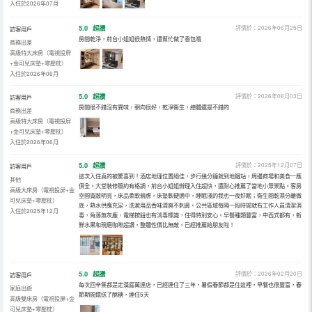
入住於2026年07月
5.0
超讚
評價於：2026年06月25日
訪客用戶
房間乾淨，前台小姐姐很熱情，還幫忙做了香包哦
商務出差
高級特大床房（電視投屏
+金可兒床墊+零壓枕）
入住於2026年06月
5.0
超讚
評價於：2026年06月03日
訪客用戶
房間很不錯沒有異味，朝向很好，乾淨衞生，總體還是不錯的
商務出差
高級特大床房（電視投屏
+金可兒床墊+零壓枕）
入住於2026年06月
5.0
超讚
評價於：2025年12月07日
訪客用戶
這次入住真的被驚喜到！酒店地理位置絕佳，步行幾分鐘就到地鐵站，周邊商場和美食一應
其他
俱全。大堂裝修簡約有格調，前台小姐姐辦理入住超快，還耐心推薦了當地小眾景點。客房
高級大床房（電視投屏+金
空間寬敞明亮，床品柔軟親膚，床墊軟硬適中，睡眠淺的我也一夜好眠；衞生間乾濕分離徹
可兒床墊+零壓枕）
底，熱水供應充足，洗漱用品香味清爽不刺鼻。公共區域每隔一段時間就有工作人員清潔消
入住於2025年12月
毒，角落無灰塵，電梯按鈕也有消毒標識，住得特別安心。早餐種類豐富，中西式都有，新
鮮水果和現磨咖啡超讚，整體性價比無敵，已經推薦給朋友啦！
5.0
超讚
評價於：2026年02月20日
訪客用戶
每次回辛集都是定漢庭萬達店，已經連住了三年，暑假春節都是住這裡，早餐也很豐富，春
家庭出遊
節期間還送了酥糖，連住5天
高級雙床房（電視投屏+金
可兒床墊+零壓枕）