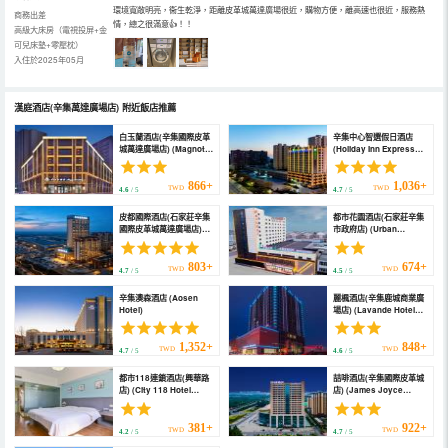
環境寬敞明亮，衞生乾淨，距離皮革城萬達廣場很近，購物方便，離高速也很近，服務熱
商務出差
情，總之很滿意👍！！
高級大床房（電視投屏+金
可兒床墊+零壓枕）
入住於2025年05月
漢庭酒店(辛集萬達廣場店)
附近飯店推薦
白玉蘭酒店(辛集國際皮革
辛集中心智選假日酒店
城萬達廣場店) (Magnotel
(Holiday Inn Express
(Xinji International
XINJI CITY CENTER by
Leather Factory Wanda
IHG)
Plaza Store))
866+
1,036+
TWD
TWD
4.6
/ 5
4.7
/ 5
皮都國際酒店(石家莊辛集
都市花園酒店(石家莊辛集
國際皮革城萬達廣場店)
市政府店) (Urban
(Pidu International
Garden Hotel
Hotel)
(Shijiazhuang Xinji
Municipal
803+
674+
TWD
TWD
4.7
/ 5
4.5
/ 5
Government))
辛集澳森酒店 (Aosen
麗楓酒店(辛集鹿城商業廣
Hotel)
場店) (Lavande Hotel
(Xinji Lucheng
Commercial Plaza))
1,352+
848+
TWD
TWD
4.7
/ 5
4.6
/ 5
都市118連鎖酒店(興華路
喆啡酒店(辛集國際皮革城
店) (City 118 Hotel
店) (James Joyce
Chain (Xinghua Road))
Coffetel Hotel (Xinji
International Leather
City))
381+
922+
TWD
TWD
4.2
/ 5
4.7
/ 5