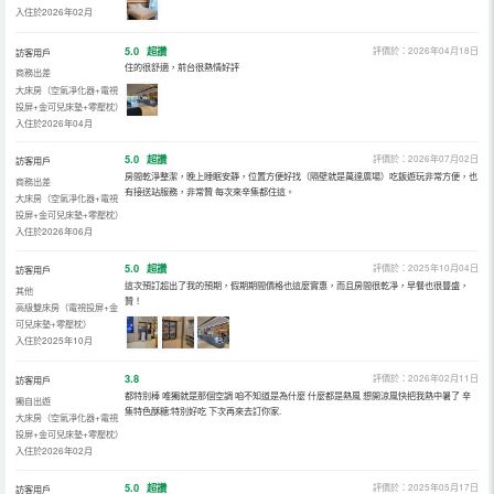
入住於2026年02月
5.0
超讚
評價於：2026年04月18日
訪客用戶
住的很舒適，前台很熱情好評
商務出差
大床房（空氣凈化器+電視
投屏+金可兒床墊+零壓枕）
入住於2026年04月
5.0
超讚
評價於：2026年07月02日
訪客用戶
房間乾淨整潔，晚上睡眠安靜，位置方便好找（隔壁就是萬達廣場）吃飯遊玩非常方便，也
商務出差
有接送站服務，非常贊 每次來辛集都住這。
大床房（空氣凈化器+電視
投屏+金可兒床墊+零壓枕）
入住於2026年06月
5.0
超讚
評價於：2025年10月04日
訪客用戶
這次預訂超出了我的預期，假期期間價格也這麼實惠，而且房間很乾凈，早餐也很豐盛，
其他
贊！
高級雙床房（電視投屏+金
可兒床墊+零壓枕）
入住於2025年10月
3.8
評價於：2026年02月11日
訪客用戶
都特別棒 唯獨就是那個空調 咱不知道是為什麼 什麼都是熱風 想開涼風快把我熱中暑了 辛
獨自出遊
集特色酥糖:特別好吃 下次再來去訂你家.
大床房（空氣凈化器+電視
投屏+金可兒床墊+零壓枕）
入住於2026年02月
5.0
超讚
評價於：2025年05月17日
訪客用戶