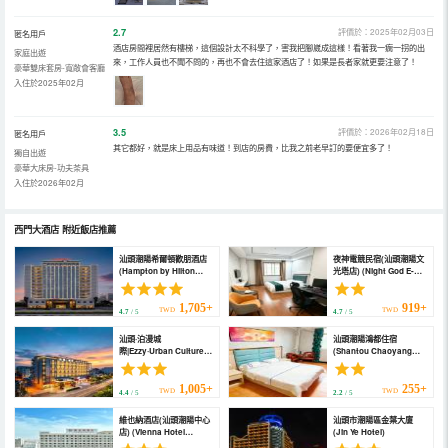
2.7
評價於：2025年02月03日
匿名用戶
酒店房間裡居然有樓梯，這個設計太不科學了，害我把腳崴成這樣！看著我一瘸一拐的出
家庭出遊
來，工作人員也不聞不問的，再也不會去住這家酒店了！如果是長者家就更要注意了！
豪華雙床套房-寬敞會客廳
入住於2025年02月
3.5
評價於：2026年02月18日
匿名用戶
其它都好，就是床上用品有味道！到店的房費，比我之前老早訂的要便宜多了！
獨自出遊
豪華大床房-功夫茶具
入住於2026年02月
西門大酒店
附近飯店推薦
汕頭潮陽希爾頓歡朋酒店
夜神電競民宿(汕頭潮陽文
(Hampton by Hilton
光塔店) (Night God E-
Shantou Chaoyang)
sports Homestay)
1,705+
919+
TWD
TWD
4.7
/ 5
4.7
/ 5
汕頭·泊漫城
汕頭潮陽鴻都住宿
際|Ezzy·Urban Culturer
(Shantou Chaoyang
酒店(潮陽區文光塔店)
Hongdu
(Shantou · Boman
Accommodation)
Intercity | Ezzy · Urban
1,005+
255+
TWD
TWD
4.4
/ 5
2.2
/ 5
Culturer Hotel
(Chaoyang District
維也納酒店(汕頭潮陽中心
汕頭市潮陽區金葉大廈
Wenguang Tower))
店) (Vienna Hotel
(Jin Ye Hotel)
(Shantou Chaoyang