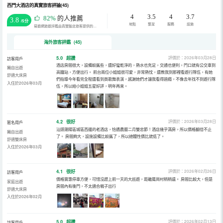
西門大酒店的真實旅客評論(45)
4
3.5
4
3.7
82%
的人推薦
3.8
/5分
地點
整潔
服務
設施
易遊網旅遊評鑑由真實飯店旅客提供的評鑑。
海外旅客評鑑 (45)
5.0
超讚
評價於：2026年03月28日
訪客用戶
酒店房間很大，設備較舊些，還好蠻乾淨的，熱水也充足，交通也便利，門口就有公交車到
獨自出遊
高鐵站，方便出行。 前台兩位小姐姐很可愛，非常熱忱，還教我到那裡看遊行隊伍，有她
舒適大床房
們指導今年看完全程還看到英歌舞表演，感謝她們才讓我看得過癮，不像去年找不到遊行隊
入住於2026年03月
伍，所以給小姐姐五星好評，明年再來。
4.2
很好
評價於：2026年03月28日
匿名用戶
汕頭潮陽區城區西邊的老酒店，恰遇農曆二月雙忠節！酒店幾乎滿房，所以價格翻倍不止
獨自出遊
了。 房間夠大，設施設備比較舊了，所以總體性價比就低了。
舒適雙床房
入住於2026年03月
4.1
很好
評價於：2026年02月26日
訪客用戶
價格實惠停車方便，可惜沒趕上前一天的大巡遊，距離鳳崗村稍稍遠。 房間比較大，但是
家庭出遊
房間內有後門，不太適合親子出行
舒適大床房
入住於2026年02月
5.0
超讚
評價於：2026年02月13日
訪客用戶