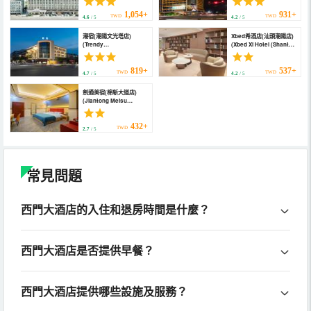
Center Branch))
1,054+
931+
TWD
TWD
4.6
/ 5
4.2
/ 5
潮宿(潮陽文光塔店)
Xbed希酒店(汕頭潮陽店)
(Trendy
(Xbed Xi Hotel (Shantou
accommodation hotels)
Chaoyang))
819+
537+
TWD
TWD
4.7
/ 5
4.2
/ 5
劍通美宿(棉新大道店)
(Jiantong Meisu
(Mianxin Avenue
Branch))
432+
TWD
2.7
/ 5
常見問題
西門大酒店的入住和退房時間是什麼？
西門大酒店是否提供早餐？
西門大酒店提供哪些設施及服務？