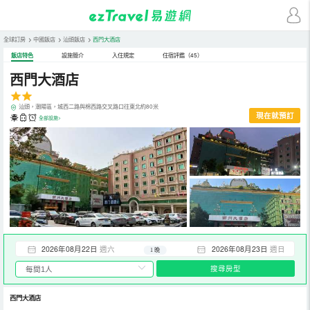
全球訂房
>
中國飯店
>
汕頭飯店
>
西門大酒店
飯店特色
設施簡介
入住規定
住宿評鑑（45）
西門大酒店
汕頭，潮陽區，城西二路與棉西路交叉路口往東北約80米
現在就預訂
全部設施>
2026年08月22日
週六
2026年08月23日
週日
1 晚
搜尋房型
西門大酒店