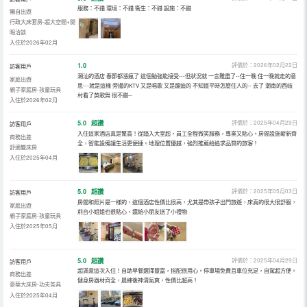
服務：不錯 環境：不錯 衞生：不錯 設施：不錯
獨自出遊
行政大床套房-超大空間+閒
暇洽談
入住於2026年02月
1.0
評價於：2026年02月22日
訪客用戶
潮汕的酒店 春節都漲瘋了 這個勉強能接受---但狀況就 一言難盡了--住一晚 住一晚就走的意
家庭出遊
思---就是這樣 旁邊的KTV 又是唱歌 又是蹦迪的 不知道平時怎麼住人的-- 去了 潮南的西岐
親子家庭房-孩童玩具
村看了英歌舞 很不錯--
入住於2026年02月
5.0
超讚
評價於：2025年04月29日
訪客用戶
入住這家酒店真是驚喜！從踏入大堂起，員工全程微笑服務，專業又貼心。房間設施嶄新齊
商務出差
全，智能設備讓生活更便捷。地理位置優越，強烈推薦給追求品質的旅客！
舒適雙床房
入住於2025年04月
5.0
超讚
評價於：2025年05月03日
訪客用戶
房間和照片是一樣的，這個酒店性價比很高，尤其是帶孩子出門旅遊，床真的很大很舒服，
家庭出遊
前台小姐姐也很貼心，還給小朋友送了小禮物
親子家庭房-孩童玩具
入住於2025年05月
5.0
超讚
評價於：2025年04月29日
訪客用戶
超滿意這次入住！自助早餐選擇豐富，搭配很用心。停車場免費且車位充足，自駕超方便。
商務出差
健身房器材齊全，晨練後神清氣爽，性價比超高！
豪華大床房-功夫茶具
入住於2025年04月