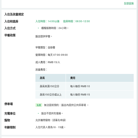
全部設施
入住及孩童規定
入住和退房
入住時間：14:00以後 退房時間：08:00-12:00
入住方式
•
櫃檯服務時間：24小時。
早餐政策
飯店提供早餐。
早餐類型：自助餐
營業時間：每天 07:00-09:00
成人費用：RMB 15/人
孩童費用：
身高
費用
身高未滿150公分
每人每份 RMB 10
身高150公分或以上
每人每份 RMB 15
停車場
無法提前預約：飯店內提供公共停車場
。
免費
充電車位
•
飯店不提供充電樁。
寵物
允許攜帶寵物（須事先申請）
年齡限制
入住代表人需為18 - 19歲。