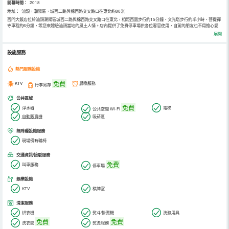
開幕時間：
2018
地址：
汕頭，潮陽區，城西二路與棉西路交叉路口往東北約80米
西門大飯店位於汕頭潮陽區城西二路與棉西路交叉路口往東北，相距西園步行約15分鐘、文光塔步行約半小時、菩提禪
寺車程約6分鐘，等您來體驗汕頭當地的風土人情。店內提供了免費停車場供各位客官使用，自駕的朋友也不用擔心愛
車的停放問題哦~
展開
客房內裝修簡約大方，溫馨舒適。每間客房配有獨立衛浴、高速wifi、24小時熱水等基礎設施一應俱全，床單布草等都
是一客一換，均經過嚴格的消殺處理，為您的睡眠質量以及衛生安全提供了保證。除此之外還為賓客提供了KTV、棋牌
室等娛樂設施，不管您是長住還是出差旅行都是您的理想之選。
設施服務
我們將秉承著“客戶至上，貼心服務”的理念，為到店的每一位客人帶來貼心舒適的服務。熱情的服務，精心著準備，願
每位來此遊玩的朋友都能留下美好的回憶。西門大飯店歡迎您的到來~
熱門服務設施
免費
KTV
晨喚服務
行李寄存
公共區域
免費
淨水器
電梯
公共空間 Wi-Fi
自動販賣機
吸菸區
無障礙設施服務
現場備有輪椅
交通資訊/接駁服務
免費
叫車服務
停車場
娛樂設施
KTV
棋牌室
清潔服務
烘衣機
熨斗/掛燙機
洗滌用具
免費
免費
洗衣間
熨燙服務