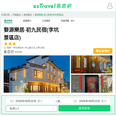
全球訂房
>
中國飯店
>
婺源飯店
>
婺源樂居·初九民宿(李坑景區店)
飯店特色
設施簡介
入住規定
住宿評鑑（82）
婺源樂居·初九民宿(李坑
景區店)
婺源，李坑景區內 (中山路大夫上巷02號)
現在就預訂
全部設施>
2026年08月22日
週六
2026年08月23日
週日
1 晚
搜尋房型