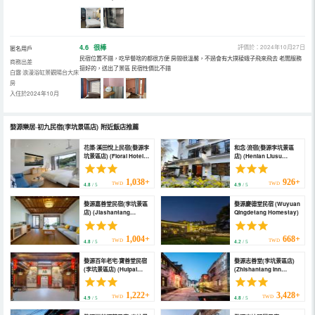
4.6
很棒
評價於：2024年10月27日
匿名用戶
民宿位置不錯，吃早餐啥的都很方便 房間很溫馨，不過會有大撲稜蛾子飛來飛去 老闆服務
商務出差
挺好的，送出了景區 民宿性價比不錯
白露·浪漫浴缸景觀陽台大床
房
入住於2024年10月
婺源樂居·初九民宿(李坑景區店)
附近飯店推薦
花築·溪田悅上民宿(婺源李
和念·流宿(婺源李坑景區
坑景區店) (Floral Hotel ·
店) (Henian Liusu
Xitian Yueshang hotel
(Likeng Scenic Area))
(Wuyuan Likeng Scenic
Area Branch))
1,038+
926+
TWD
TWD
4.8
/ 5
4.9
/ 5
婺源嘉善堂民宿(李坑景區
婺源慶德堂民宿 (Wuyuan
店) (Jiashantang
Qingdetang Homestay)
Hostel)
1,004+
668+
TWD
TWD
4.8
/ 5
4.2
/ 5
婺源百年老宅·寶善堂民宿
婺源志善堂(李坑景區店)
(李坑景區店) (Huipai
(Zhishantang Inn
Bainian Laozhai
(Wuyuan Likeng))
Homestay Bao
Shantang（Likeng
1,222+
3,428+
TWD
TWD
4.9
/ 5
4.8
/ 5
scenic Area Store）)