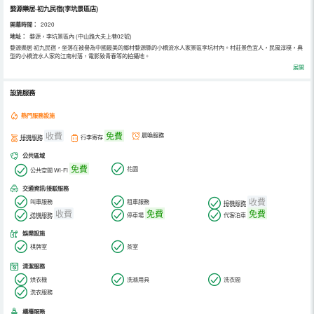
婺源樂居·初九民宿(李坑景區店)
開幕時間：
2020
地址：
婺源，李坑景區內 (中山路大夫上巷02號)
婺源樂居·初九民宿，坐落在被譽為中國最美的鄉村婺源縣的小橋流水人家景區李坑村內。村莊景色宜人，民風淳樸，典
型的小橋流水人家的江南村落，電影致青春等的拍攝地。
初九民宿一棟獨立的徽派房子，外觀古樸清雅。客房布置舒適通透，色調溫馨。設有七間風格佈局迥然不同的房型。落
展開
地景觀大窗美景盡收眼底。房內配置一應俱全，滿足您日常生活所需。
民宿附近設有停車場，提供接機接站等溫情服務，入住於此，您可以閒看庭前花開花落，漫隨天外雲捲雲舒，在溫暖的
陽光下發呆，呼吸純淨清新的空氣，讓時光停留在記憶里的美好一瞬間。
設施服務
熱門服務設施
收費
免費
晨喚服務
接機服務
行李寄存
公共區域
免費
花園
公共空間 Wi-Fi
交通資訊/接駁服務
收費
叫車服務
租車服務
接機服務
收費
免費
免費
送機服務
停車場
代客泊車
娛樂設施
棋牌室
茶室
清潔服務
烘衣機
洗滌用具
洗衣間
洗衣服務
櫃檯服務