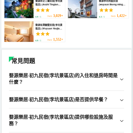
婺源岸芷汀蘭民宿(李坑景
婺源李坑明屋民宿
區店) (Anzhi Tinglan
(wuyaun likeng mingwu
Hostel)
homestay)
3,029+
1,422+
TWD
TWD
4.9
/ 5
4.3
/ 5
婺源有澗徽墅民宿(李坑景
區店) (Wuyuan Youjian
Huishu Homestay)
1,552+
TWD
4.9
/ 5
常見問題
婺源樂居·初九民宿(李坑景區店)的入住和退房時間是
什麼？
婺源樂居·初九民宿(李坑景區店)是否提供早餐？
婺源樂居·初九民宿(李坑景區店)提供哪些設施及服
務？