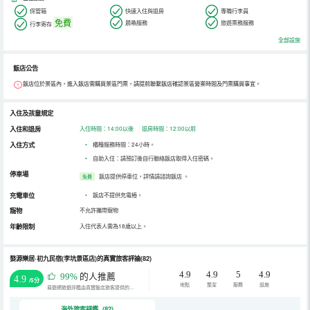
保管箱
快速入住與退房
專職行李員
免費
晨喚服務
旅遊票務服務
行李寄存
全部設施
飯店公告
飯店位於景區內，進入飯店需購買景區門票，請提前聯繫飯店確認景區營業時間及門票購買事宜。
入住及孩童規定
入住和退房
入住時間：14:00以後 退房時間：12:00以前
入住方式
•
櫃檯服務時間：24小時。
•
自助入住：請預訂後自行聯絡飯店取得入住密碼。
停車場
飯店提供停車位，詳情請諮詢飯店
。
免費
充電車位
•
飯店不提供充電樁。
寵物
不允許攜帶寵物
年齡限制
入住代表人需為18歲以上。
婺源樂居·初九民宿(李坑景區店)的真實旅客評論(82)
4.9
4.9
5
4.9
99%
的人推薦
4.9
/5分
地點
整潔
服務
設施
易遊網旅遊評鑑由真實飯店旅客提供的評鑑。
海外旅客評鑑 (82)