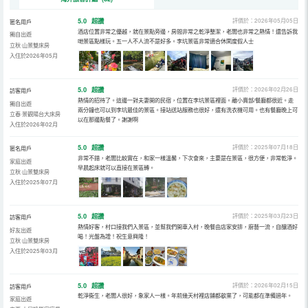
5.0
超讚
評價於：2026年05月05日
匿名用戶
酒店位置非常之優越，就在景點旁邊，房間非常之乾淨整潔，老闆也非常之熱情！還告訴我
獨自出遊
哋景區點樣玩。五一人不人流不是好多。李坑景區非常適合休閑度假人士
立秋·山景雙床房
入住於2026年05月
5.0
超讚
評價於：2026年02月26日
訪客用戶
熱情的招待了。這邊一對夫妻開的民宿，位置在李坑景區裡面。離小賣部/餐廳都很近。走
獨自出遊
兩分鐘也可以到李坑最佳的景區。接站送站服務也很好，還有洗衣機可用。也有餐廳晚上可
立春·景觀陽台大床房
以在那邊點餐了。謝謝啊
入住於2026年02月
5.0
超讚
評價於：2025年07月18日
匿名用戶
非常不錯，老闆比較實在，和家一樣溫馨，下次會來，主要是在景區，很方便，非常乾淨。
家庭出遊
早晨起床就可以直接在景區轉。
立秋·山景雙床房
入住於2025年07月
5.0
超讚
評價於：2025年03月23日
訪客用戶
熱情好客，村口接我們入景區，並幫我們開車入村，晚餐由店家安排，廚藝一流，自釀酒好
好友出遊
喝！光盤為證！祝生意興隆！
立秋·山景雙床房
入住於2025年03月
5.0
超讚
評價於：2026年02月15日
訪客用戶
乾淨衞生，老闆人很好，象家人一樣。年前幾天村裡店鋪都歇業了，可能都在準備過年。
家庭出遊