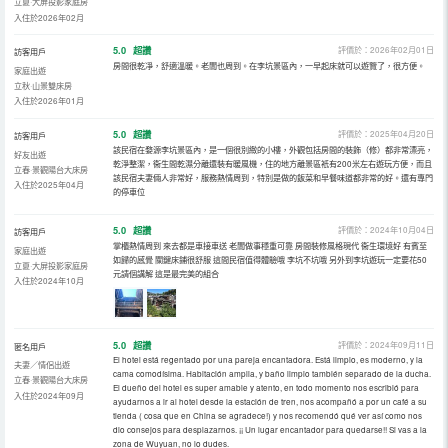
立夏·大屏投影家庭房
入住於2026年02月
5.0
超讚
評價於：2026年02月01日
訪客用戶
房間很乾凈，舒適溫暖。老闆也周到。在李坑景區內，一早起床就可以遊覽了，很方便。
家庭出遊
立秋·山景雙床房
入住於2026年01月
5.0
超讚
評價於：2025年04月20日
訪客用戶
該民宿在婺源李坑景區內，是一個很別緻的小樓，外觀包括房間的裝飾（修）都非常漂亮，
好友出遊
乾淨整潔，衞生間乾濕分離還裝有暖風機，住的地方離景區衹有200米左右遊玩方便，而且
立春·景觀陽台大床房
該民宿夫妻倆人非常好，服務熱情周到，特別是做的飯菜和早餐味道都非常的好。還有專門
入住於2025年04月
的停車位
5.0
超讚
評價於：2024年10月04日
訪客用戶
掌櫃熱情周到 來去都是車接車送 老闆做事穩重可靠 房間裝修風格現代 衞生環境好 有賓至
家庭出遊
如歸的感覺 關鍵床鋪很舒服 這間民宿值得體驗哦 李坑不坑哦 另外到李坑遊玩一定要花50
立夏·大屏投影家庭房
元請個講解 這是最完美的組合
入住於2024年10月
5.0
超讚
評價於：2024年09月11日
匿名用戶
El hotel está regentado por una pareja encantadora. Está limpio, es moderno, y la
夫妻／情侶出遊
cama comodísima. Habitación amplia, y baño limpio también separado de la ducha.
立春·景觀陽台大床房
El dueño del hotel es super amable y atento, en todo momento nos escribió para
入住於2024年09月
ayudarnos a ir al hotel desde la estación de tren, nos acompañó a por un café a su
tienda ( cosa que en China se agradece!) y nos recomendó qué ver así como nos
dio consejos para desplazarnos. ¡¡ Un lugar encantador para quedarse!! Si vas a la
zona de Wuyuan, no lo dudes.