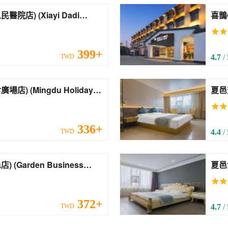
iayi Dadi
喜鵲C
CC H
Stat
399+
TWD
4.7
/
u Holiday
336+
TWD
4.4
/
iness
夏邑金
Jinb
372+
TWD
4.7
/