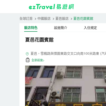
全球訂房
>
中國飯店
>
夏邑飯店
>
夏邑花園賓館
飯店特色
設施簡介
入住規定
夏邑花園賓館
夏邑，雪楓路與慄園東路交叉口向南100米路東 (汽
全部設施>