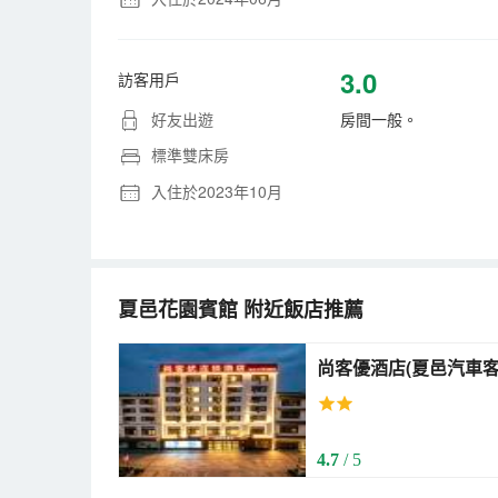
3.0
訪客用戶
好友出遊
房間一般。
標準雙床房
入住於2023年10月
夏邑花園賓館
附近飯店推薦
尚客優酒店(夏邑汽車客運總站店) (Sha
(Xiayi County Bus Ter
4.7
/ 5