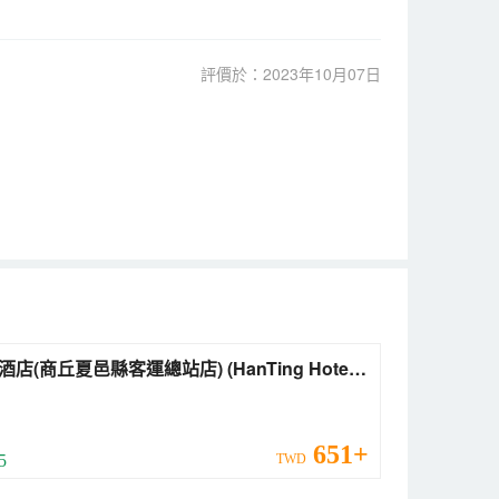
評價於：2023年10月07日
(商丘夏邑縣客運總站店) (HanTing Hotel
ngqiu Xiayi County Passenger Transport
inal))
651+
 5
TWD