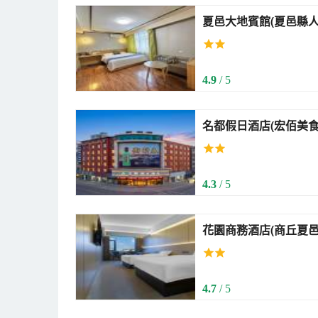
夏邑大地賓館(夏邑縣人民醫院店) (X
Hotel)
4.9
/ 5
名都假日酒店(宏佰美食廣場店) (Mingd
Hotel)
4.3
/ 5
花園商務酒店(商丘夏邑店) (Garden Bus
Hotel)
4.7
/ 5