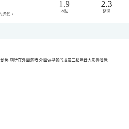
1.9
2.3
地點
整潔
的評鑑。
活動房 廁所在外面還堵 外面做早餐的凌晨三點噪音大影響睡覺