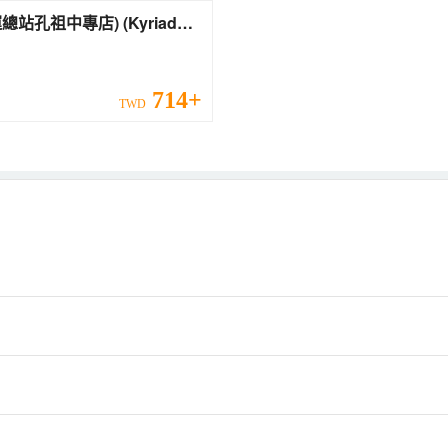
中專店) (Kyriad
 Keyun Zongzhan Kongzu
714+
TWD