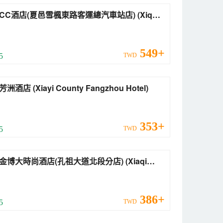
C酒店(夏邑雪楓東路客運總汽車站店) (Xique
otel (Xiayi Xuefeng East Road Bus
ion))
549+
 5
TWD
夏邑芳洲酒店 (Xiayi County Fangzhou Hotel)
353+
 5
TWD
博大時尚酒店(孔祖大道北段分店) (Xiaqi
o Grand Fashion Hotel)
386+
 5
TWD