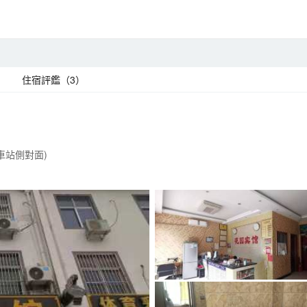
住宿評鑑（3）
車站側對面)