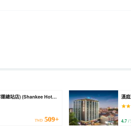
nkee Hotel
漢庭酒店
minal))
(Sha
Term
509+
TWD
4.7
/