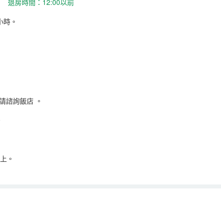
 退房時間：12:00以前
小時。
請諮詢飯店
。
。
以上。