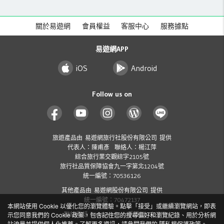
關於易遊網
會員權益
客服中心
服務據點
易遊網APP
iOS
Android
Follow us on
旅遊產品由 易遊網旅行社股份有限公司 提供
代表人：陳甫彥 聯絡人：楊江萍
綜合旅行業交觀綜字2105號
旅行社品質保障協會九一字第北1204號
統一編號：70536126
其他產品由 易遊網股份有限公司 提供
統一編號：70472137
本網站使用 Cookie 以優化您的瀏覽體驗。點擊「接受」或繼續瀏覽網站，即表
聯絡電話：412-8001 ( 手機加 02 )
示您同意我們的 Cookie 政策，包含記住您的搜尋偏好和瀏覽紀錄、用於分析網
站流量並提供個人化推薦。了解更多資訊，請參閱我們的
隱私權保護政策
。