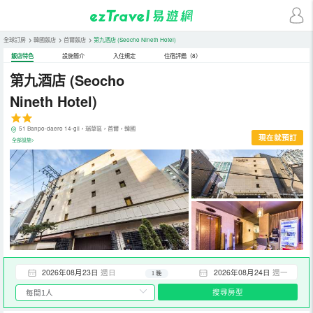
全球訂房
>
韓國飯店
>
首爾飯店
>
第九酒店
(Seocho Nineth Hotel)
飯店特色
設施簡介
入住規定
住宿評鑑（8）
第九酒店
(Seocho
Nineth Hotel)
51 Banpo-daero 14-gil，瑞草區，首爾，韓國
現在就預訂
全部設施>
2026年08月23日
週日
2026年08月24日
週一
1 晚
搜尋房型