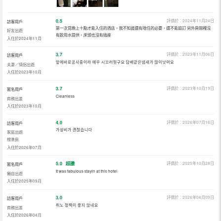
0.5
評價於：2024年11月24日
訪客用戶
第一次見晚上十點才能入住的酒店，我不知道還有啥住的必要，還不能退訂 另外房間裡沒
好友出遊
有飲用水提供，床頭也沒有插座
入住於2024年11月
3.7
評價於：2023年11月06日
訪客用戶
앞에바로공사중이라 매우 시끄러웟구요 담배같은냄새가 많이낫어요
夫妻／情侶出遊
入住於2023年10月
3.7
評價於：2023年10月19日
匿名用戶
Cleanless
商務出差
入住於2023年10月
4.0
評價於：2026年07月16日
訪客用戶
가성비가 괜찮습니다
家庭出遊
標準房
入住於2026年07月
5.0
超讚
評價於：2025年10月28日
匿名用戶
It was fabulous stayin at this hotel
獨自出遊
入住於2025年09月
3.0
評價於：2026年04月09日
訪客用戶
취노 정책이 좋지 않네요
商務出差
入住於2026年04月