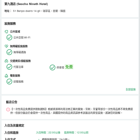
第九酒店
(Seocho Nineth Hotel)
地址：
51 Banpo-daero 14-gil，瑞草區，首爾，韓國
設施服務
公共區域
公共空間 Wi-Fi
無障礙設施服務
無障礙通路
交通資訊/接駁服務
免費
代客泊車
停車場
餐飲服務
送餐服務
全部設施
飯店公告
【一次性用品免費提供限制通知】根據資源再利用法修正案的實施，牙刷、牙膏等部分一次性用品將不再免費提
供。但部分飯店仍會提供一次性用品，具體提供的用品資訊請參考該飯店的房型設施。感謝您的諒解。
入住及孩童規定
入住和退房
入住時間：22:00以後 退房時間：12:00以前
入住方式
•
櫃檯服務時間：24小時。