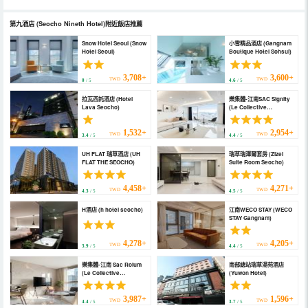
第九酒店
(Seocho Nineth Hotel)
附近飯店推薦
Snow Hotel Seoul (Snow
小雪精品酒店 (Gangnam
Hotel Seoul)
Boutique Hotel Sohsul)
3,708+
3,600+
TWD
TWD
0
/ 5
4.6
/ 5
拉瓦西託酒店 (Hotel
樂集體-江南SAC Signity
Lava Seocho)
(Le Collective
Gangnam SAC Signity)
1,532+
2,954+
TWD
TWD
3.4
/ 5
4.4
/ 5
UH FLAT 瑞草酒店 (UH
瑞草瑞澤爾套房 (Zizel
FLAT THE SEOCHO)
Suite Room Seocho)
4,458+
4,271+
TWD
TWD
4.3
/ 5
4.5
/ 5
H酒店 (h hotel seocho)
江南WECO STAY (WECO
STAY Gangnam)
4,278+
4,205+
TWD
TWD
3.9
/ 5
4.4
/ 5
樂集體-江南 Sac Roium
南部總站瑞草湯苑酒店
(Le Collective
(Yuwon Hotel)
Gangnam Sac Roium)
3,987+
1,596+
TWD
TWD
4.4
/ 5
3.7
/ 5