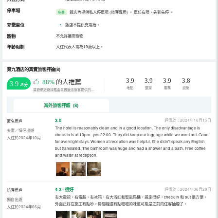
停車場
飯店內提供私人停車場 (旅客專用)
。
車位有限，先到先停
。
免費
充電車位
•
飯店不提供充電樁。
寵物
不允許攜帶寵物
年齡限制
入住代表人需為19歲以上。
第九酒店的真實旅客評論(8)
3.9
3.9
3.9
3.8
88%
的人推薦
3.9
/5分
地點
整潔
服務
設施
易遊網旅遊評鑑由真實飯店旅客提供的評鑑。
海外旅客評鑑 (8)
3.0
評價於：2024年10月15日
匿名用戶
The hotel is reasonably clean and in a good location. The only disadvantage is
夫妻／情侶出遊
check in is at 10pm...yes 22:00. They did keep our luggage while we went out. Good
入住於2024年10月
for overnight stays. Women at reception was helpful. She didn't speak any English
but translated. The bathroom was huge and had a shower and a bath. Free coffee
and water at reception.
4.3
很好
評價於：2024年06月29日
訪客用戶
有大電視，有電腦，有冰箱，有大浴缸和智能馬桶，設施很好，check in 和 out 很方便。
獨自出遊
外面正好在施工有點吵，房間裡還有點嗆嗆的味道可能是之前的住客抽煙了。
入住於2024年06月