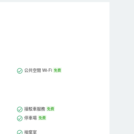
務人員，為高品位的家庭聚會、婚宴、大型國際會議及商
收穫精彩假日，盡享愉悅下榻體驗。
按當日情況而決定能否提供，敬請諒解）。
公共空間 Wi-Fi
免費
接駁車服務
免費
停車場
免費
按摩室