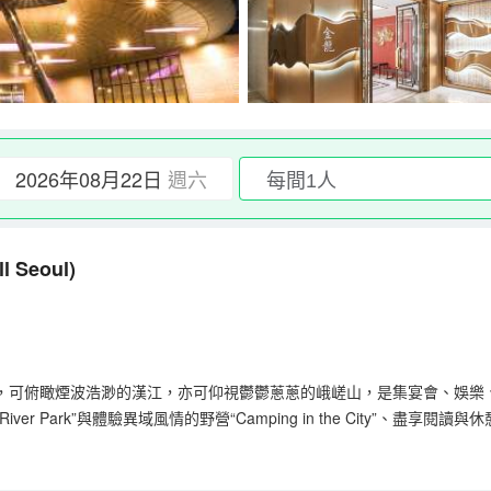
2026年08月22日
週六
l Seoul)
，可俯瞰煙波浩渺的漢江，亦可仰視鬱鬱蔥蔥的峨嵯山，是集宴會、娛樂
Park”與體驗異域風情的野營“Camping in the City”、盡享閱
的行政樓層重裝開業，8種客房滿足家庭旅遊、商務出行和VIP顧客的不
不僅有韓餐、中餐、西餐等，還有韓式烤肉、匹薩餐廳、麵包房和咖啡店等