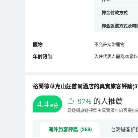
押金付款方式
押金退還方式及時
寵物
不允許攜帶寵物
年齡限制
入住代表人需為20歲
格蘭德華克山莊首爾酒店的真實旅客評論(37
97%
的人推薦
4.4
/5分
易遊網旅遊評鑑由真實飯店旅客提供
海外旅客評鑑 (368)
台灣遊客評鑑 