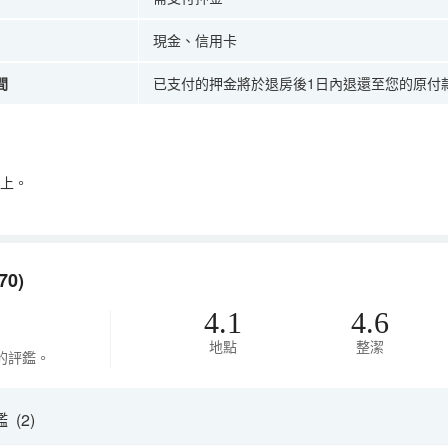
現金、信用卡
間
已支付的押金將於退房後1日內退還至您的原付
以上。
0)
4.1
4.6
地點
整潔
的評鑑。
(2)