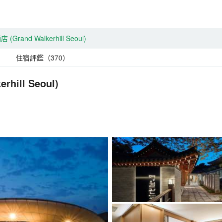
酒店
(Grand Walkerhill Seoul)
住宿評鑑（370）
erhill Seoul)