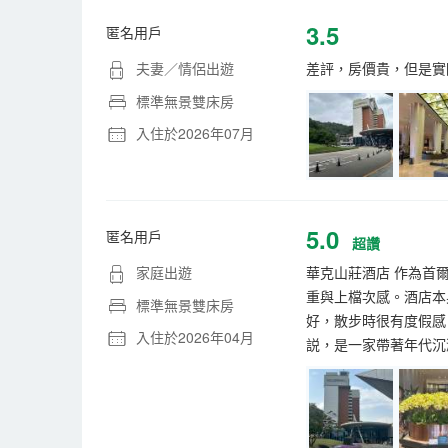
3.5
匿名用戶
夫妻／情侶出遊
差評，房價貴，但是實
標準無景雙床房
入住於2026年07月
5.0
匿名用戶
超讚
家庭出遊
華克山莊酒店 作為首
重與上檔次感。酒店本
標準無景雙床房
好，散步時很有度假感
入住於2026年04月
説，是一家帶著年代沉