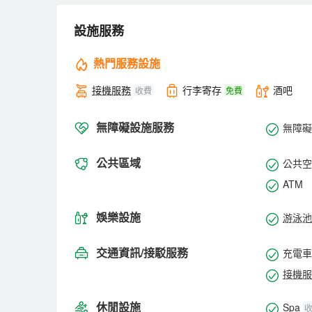
飯店還擁有9個規模各異的宴會廳及特別設施，具備先
務活動等提供高水準的服務。
設施服務
飯店和市區之間的距離適中，讓您既可盡情享受清新潔
對於帶兒童的顧客，飯店還提供床墊、嬰兒床（適用於
熱門服務設施
接機服務
行李寄存
酒吧
收費
免費
無障礙設施服務
無障礙
公共區域
公共空
ATM
娛樂設施
游泳池
交通資訊/接駁服務
充電車
接機服
休閒設施
Spa