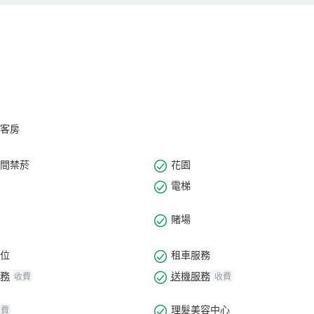
進的同聲傳譯系統、較新的影像、音響、照明系統及技術嫻熟的專業化服
淨的空氣，又方便抵達城市每個角落。入住首格蘭德華克山莊首爾飯店，
12個月 ）、餐桌椅、紙尿褲專用垃圾桶、奶瓶消毒器（此外難以提供，
客房
間禁菸
花園
電梯
賭場
位
租車服務
務
送機服務
收費
收費
理髮美容中心
收費