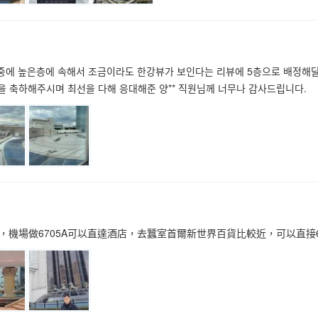
중에 높은층에 속해서 조금이라도 한강뷰가 보인다는 리뷰에 5층으로 배정해달
 축하해주시며 최선을 다해 응대해준 양** 직원님께 너무나 감사드립니다.
機場做6705A可以直達酒店，去蠶室首爾新世界百貨比較近，可以直接6