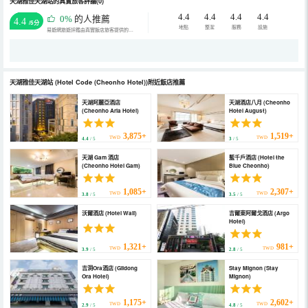
天湖雅佳天湖站的真實旅客評論(0)
4.4
4.4
4.4
4.4
0%
的人推薦
4.4
/5分
地點
整潔
服務
設施
易遊網旅遊評鑑由真實飯店旅客提供的評鑑。
天湖雅佳天湖站
(Hotel Code (Cheonho Hotel))
附近飯店推薦
天湖阿麗亞酒店
天湖酒店八月 (Cheonho
(Cheonho Aria Hotel)
Hotel August)
3,875+
1,519+
TWD
TWD
4.4
/ 5
3
/ 5
天湖 Gam 酒店
藍千戶酒店 (Hotel the
(Cheonho Hotel Gam)
Blue Cheonho)
1,085+
2,307+
TWD
TWD
3.8
/ 5
3.5
/ 5
沃爾酒店 (Hotel Wall)
吉爾東阿爾戈酒店 (Argo
Hotel)
1,321+
981+
TWD
TWD
3.9
/ 5
2.8
/ 5
吉洞Ora酒店 (Gildong
Stay Mignon (Stay
Ora Hotel)
Mignon)
1,175+
2,602+
TWD
TWD
2.9
/ 5
4.8
/ 5