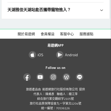
天湖雅佳天湖站能否攜帶寵物進入？
關於易遊網
會員權益
客服中心
服務據點
易遊網APP
iOS
Android
Follow us on
旅遊產品由 易遊網旅行社股份有限公司 提供
代表人：陳甫彥 聯絡人：楊江萍
綜合旅行業交觀綜字2105號
旅行社品質保障協會九一字第北1204號
統一編號：70536126