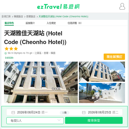
全球訂房
>
韓國飯店
>
首爾飯店
>
天湖雅佳天湖站
(Hotel Code (Cheonho Hotel))
飯店特色
設施簡介
入住規定
住宿評鑑（0）
天湖雅佳天湖站
(Hotel
Code (Cheonho Hotel))
56-5 Olympic-ro 70-gil，江東區，首爾，韓國
現在就預訂
全部設施>
2026年08月24日
週一
2026年08月25日
週二
1 晚
搜尋房型