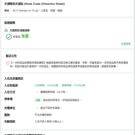
天湖雅佳天湖站
(Hotel Code (Cheonho Hotel))
地址：
56-5 Olympic-ro 70-gil，江東區，首爾，韓國
設施服務
交通資訊/接駁服務
免費
停車場
全部設施
飯店公告
【一次性用品免費提供限制通知】根據資源再利用法修正案的實施，牙刷、牙膏等部分一次性用品將不再免費提
供。但部分飯店仍會提供一次性用品，具體提供的用品資訊請參考該飯店的房型設施。感謝您的諒解。
入住及孩童規定
入住和退房
入住時間：14:00以後 退房時間：12:00以前
入住方式
•
櫃檯服務時間：24小時。
停車場
飯店提供停車位，詳情請諮詢飯店
。
免費
充電車位
•
飯店不提供充電樁。
寵物
不允許攜帶寵物
年齡限制
入住代表人需為19歲以上。