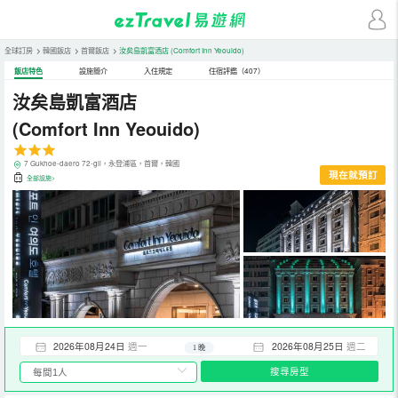
全球訂房
>
韓國飯店
>
首爾飯店
>
汝矣島凱富酒店
(Comfort Inn Yeouido)
飯店特色
設施簡介
入住規定
住宿評鑑（407）
汝矣島凱富酒店
(Comfort Inn Yeouido)
7 Gukhoe-daero 72-gil，永登浦區，首爾，韓國
現在就預訂
全部設施>
2026年08月24日
週一
2026年08月25日
週二
1 晚
搜尋房型