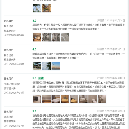
3.2
評價於：2026年07月04日
匿名用戶
房間很大，但衛生程度一般，感覺房務人員打掃得不夠徹底，傢俱上有塵，洗手間洗漱臺上
獨自出遊
還留有上一手房客乾掉的隱形眼鏡。但房間電視有智能電視很好。
標準雙床房
入住於2026年06月
4.0
評價於：2026年07月01日
匿名用戶
總體來講還算可以吧，這個價格空間也算是蠻大點的了，自己住正合適，一個床放東西、一
獨自出遊
個床用來睡，比較推薦，離地鐵也不是很遠～
標準雙床房
入住於2026年06月
5.0
超讚
評價於：2026年04月10日
匿名用戶
復活節假期同老公去首爾玩5日，酒店距離國會議事亭站行十分鐘左右，樓下有便利店同餐
夫妻／情侶出遊
廳，都幾方便。房間間隔分明，夠闊落，有衣帽間同梳妝位，好乾淨企理，老公話住得好舒
豪華雙人房
服。酒店附近就係汝矣島公園，咁岩係開櫻花嘅季節，可以睇靚靚櫻花。
入住於2026年04月
3.8
評價於：2026年07月23日
匿名用戶
首先這個地理位置距離地鐵站大概步行需要五到6分鐘，你説特別近嗎？那也是不至於，但
家庭出遊
也算是在地鐵附近，其次這個位置最好的地方就是附近有非常多的工作單位。所以我們住了
標準雙床房
幾天之後發現這邊的公交線路非常的發達，有非常多的公交線路可以直接到達這個酒店附近
入住於2026年07月
500米以內，包括弘大明洞等地方，我們都是坐公交回來的。 其次，因為定的時間比較