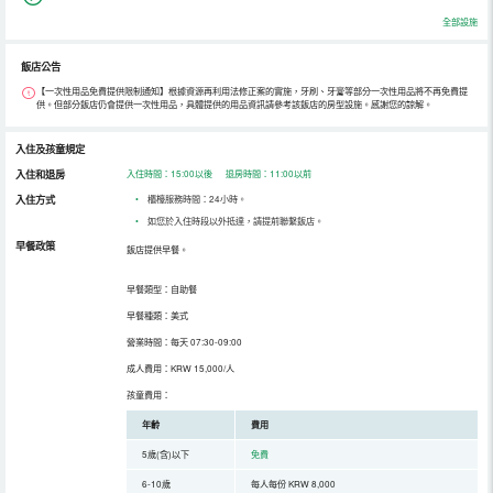
全部設施
飯店公告
【一次性用品免費提供限制通知】根據資源再利用法修正案的實施，牙刷、牙膏等部分一次性用品將不再免費提
供。但部分飯店仍會提供一次性用品，具體提供的用品資訊請參考該飯店的房型設施。感謝您的諒解。
入住及孩童規定
入住和退房
入住時間：15:00以後 退房時間：11:00以前
入住方式
•
櫃檯服務時間：24小時。
•
如您於入住時段以外抵達，請提前聯繫飯店。
早餐政策
飯店提供早餐。
早餐類型：自助餐
早餐種類：美式
營業時間：每天 07:30-09:00
成人費用：KRW 15,000/人
孩童費用：
年齡
費用
5歲(含)以下
免費
6-10歲
每人每份 KRW 8,000