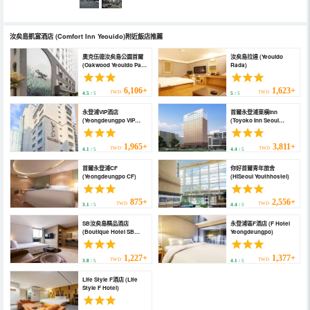
汝矣島凱富酒店
(Comfort Inn Yeouido)
附近飯店推薦
奧克伍德汝矣島公園首爾
汝矣島拉達 (Yeouido
(Oakwood Yeouido Park
Rada)
Seoul)
6,106+
1,623+
TWD
TWD
4.5
/ 5
5
/ 5
永登浦VIP酒店
首爾永登浦東橫Inn
(Yeongdeungpo VIP
(Toyoko Inn Seoul
Hotel)
Yeongdeungpo)
1,965+
3,811+
TWD
TWD
4.1
/ 5
4.4
/ 5
首爾永登浦CF
你好首爾青年旅舍
(Yeongdeungpo CF)
(HiSeoul Youthhostel)
875+
2,556+
TWD
TWD
3.1
/ 5
4.4
/ 5
SB汝矣島精品酒店
永登浦區F酒店 (F Hotel
(Boutique Hotel SB
Yeongdeungpo)
Yeouido)
1,227+
1,377+
TWD
TWD
3.8
/ 5
4.1
/ 5
Life Style F酒店 (Life
Style F Hotel)