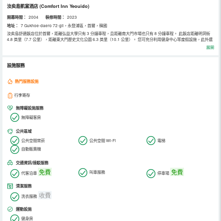
汝矣島凱富酒店
(Comfort Inn Yeouido)
開幕時間：
2004
裝修時間：
2023
地址：
7 Gukhoe-daero 72-gil，永登浦區，首爾，韓國
汝矣島舒適飯店位於首爾，距離弘益大學只有 3 分鐘車程，且距離南大門市場也只有 8 分鐘車程。 此飯店距離明洞街
4.8 英里（7.7 公里），距離東大門歷史文化公園 6.3 英里（10.1 公里）。 您可充分利用健身中心等度假設施，此外還
有免費 WiFi和宴會廳等。 您可享受飯店的客房送餐服務。每天 07:30 至 09:00 提供收費早餐。 特色服務/設施包括商
展開
務中心、乾洗/洗衣服務和24 小時前台服務。飯店提供免費代客停車。 有 71 間空調客房提供冰箱；您定能在旅途中找
到家的舒適。提供免費無線網絡，方便您與朋友保持聯繫。配備獨立的浴缸和淋浴的私人浴室提供免費洗浴用品和吹風
機。便利設施包括茶具/咖啡用具和免費瓶裝水；而且每天提供客房服務。
設施服務
熱門服務設施
行李寄存
無障礙設施服務
無障礙客房
公共區域
公共空間禁菸
公共空間 Wi-Fi
電梯
自動販賣機
交通資訊/接駁服務
免費
免費
叫車服務
代客泊車
停車場
清潔服務
收費
洗衣服務
運動設施
健身房