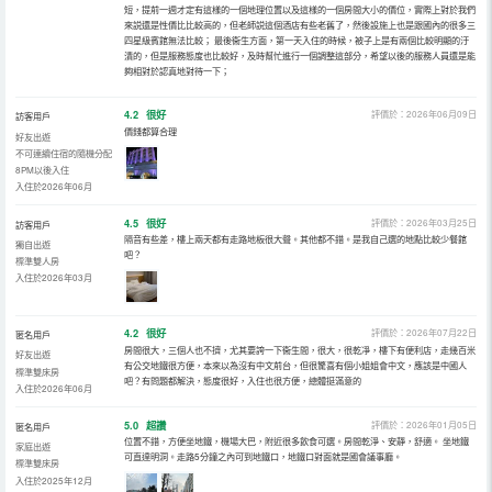
短，提前一週才定有這樣的一個地理位置以及這樣的一個房間大小的價位，實際上對於我們
來説還是性價比比較高的，但老師説這個酒店有些老舊了，然後設施上也是跟國內的很多三
四星級賓館無法比較； 最後衞生方面，第一天入住的時候，被子上是有兩個比較明顯的汙
漬的，但是服務態度也比較好，及時幫忙進行一個調整這部分，希望以後的服務人員還是能
夠相對於認真地對待一下；
4.2
很好
評價於：2026年06月09日
訪客用戶
價錢都算合理
好友出遊
不可連續住宿的隨機分配
8PM以後入住
入住於2026年06月
4.5
很好
評價於：2026年03月25日
訪客用戶
隔音有些差，樓上兩天都有走路地板很大聲。其他都不錯。是我自己選的地點比較少餐館
獨自出遊
吧？
標準雙人房
入住於2026年03月
4.2
很好
評價於：2026年07月22日
匿名用戶
房間很大，三個人也不擠，尤其要誇一下衞生間，很大，很乾凈，樓下有便利店，走幾百米
好友出遊
有公交地鐵很方便，本來以為沒有中文前台，但很驚喜有個小姐姐會中文，應該是中國人
標準雙床房
吧？有問題都解決，態度很好，入住也很方便，總體挺滿意的
入住於2026年06月
5.0
超讚
評價於：2026年01月05日
匿名用戶
位置不錯，方便坐地鐵，機場大巴，附近很多飲食可選。房間乾淨、安靜，舒適。 坐地鐵
家庭出遊
可直達明洞。走路5分鐘之內可到地鐵口，地鐵口對面就是國會議事廳。
標準雙床房
入住於2025年12月