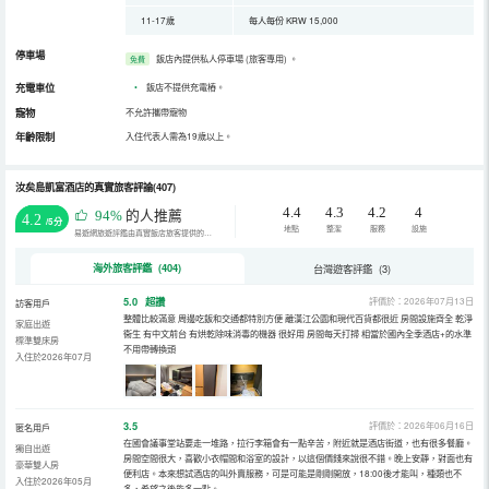
11-17歲
每人每份 KRW 15,000
停車場
飯店內提供私人停車場 (旅客專用)
。
免費
充電車位
•
飯店不提供充電樁。
寵物
不允許攜帶寵物
年齡限制
入住代表人需為19歲以上。
汝矣島凱富酒店的真實旅客評論(407)
4.4
4.3
4.2
4
94%
的人推薦
4.2
/5分
地點
整潔
服務
設施
易遊網旅遊評鑑由真實飯店旅客提供的評鑑。
海外旅客評鑑 (404)
台灣遊客評鑑 (3)
5.0
超讚
評價於：2026年07月13日
訪客用戶
整體比較滿意 周邊吃飯和交通都特別方便 離漢江公園和現代百貨都很近 房間設施齊全 乾淨
家庭出遊
衞生 有中文前台 有烘乾除味消毒的機器 很好用 房間每天打掃 相當於國內全季酒店+的水準
標準雙床房
不用帶轉換頭
入住於2026年07月
3.5
評價於：2026年06月16日
匿名用戶
在國會議事堂站要走一堆路，拉行李箱會有一點辛苦，附近就是酒店街道，也有很多餐廳。
獨自出遊
房間空間很大，喜歡小衣帽間和浴室的設計，以這個價錢來說很不錯。晚上安靜，對面也有
豪華雙人房
便利店。本來想試酒店的叫外賣服務，可是可能是剛剛開放，18:00後才能叫，種類也不
入住於2026年05月
多，希望之後能多一點。