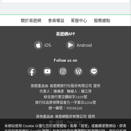
關於易遊網
會員權益
客服中心
服務據點
易遊網APP
iOS
Android
Follow us on
旅遊產品由 易遊網旅行社股份有限公司 提供
代表人：陳甫彥 聯絡人：楊江萍
綜合旅行業交觀綜字2105號
旅行社品質保障協會九一字第北1204號
統一編號：70536126
其他產品由 易遊網股份有限公司 提供
統一編號：70472137
本網站使用 Cookie 以優化您的瀏覽體驗。點擊「接受」或繼續瀏覽網站，即表
示您同意我們的 Cookie 政策，包含記住您的搜尋偏好和瀏覽紀錄、用於分析網
聯絡電話：412-8001 ( 手機加 02 )