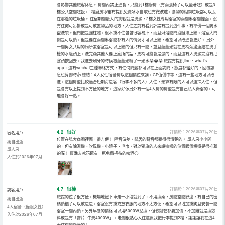
會影響其他旅客休息。 房間內禁止進食，只能到1樓廚房（有兩張椅子可以坐著吃）或是3
樓公共空間吃飯，1樓廚房冰箱有提供免費冰水自取也有微波爐，食物的相關垃圾都可以丟
在那邊的垃圾桶。 住宿期間最大的挑戰就是洗澡，2樓女性專用浴室的兩間淋浴間裡面，沒
有任何可吊掛或是可放置物品的地方，入住之前有看到評論有提到這件事，有準備一個防水
盥洗袋。但門把是圓柱體，根本掛不住包包很容易掉，而且淋浴間門沒辦法上鎖。浴室大門
倒是可以鎖，但是要在兩間淋浴間都有人的情況才可以上鎖，希望可以改進會更好。 另外
一間男女共用的廁所兼浴室是可以上鎖的但只有一間，並且蓮蓬頭就在馬桶旁邊連結在洗手
檯的水龍頭上，洗完澡其他人要上廁所的話，馬桶可能會是濕的，而且還有人洗澡完沒有把
塞頭按回去，我進去刷牙的時候被蓮蓬頭噴了一頭水😭😭😭 旅館有提供line、what's
app、還有wechat三種聯絡方式，有任何問題都可以在上面詢問，態度都蠻好的，回覆訊
息也算即時👍 總結：4人女性宿舍房以這個價位來講，CP值偏中等，還有一些地方可以改
進，這個房型比較適合短期背包客（行李不多的人）入住，預算有限的人可以選擇入住，但
是會有以上提到不方便的地方，這家好像另外有一個4人房的房型是有自己私人衛浴的，可
能會好一點。
4.2
很好
評價於：2026年07月20日
匿名用戶
位置在弘大商圈裡面，很方便！ 隔音偏差，鄰居的聲音都聽得很清楚的。 單人房小小間
獨自出遊
的，但有除濕機、吹風機、小鏡子、毛巾，對於獨旅的人來說這樣的位置跟價格還是很推薦
單人房
的喔！ 夏季去冰箱還有一瓶免費招待的啤酒🙂
入住於2026年07月
4.7
很棒
評價於：2026年07月20日
訪客用戶
旅館的位子很方便，機場地鐵下車走一小段就到了、不用換乘，房間空間舒適，有自己的密
獨自出遊
碼鎖櫃子可以放包包，浴室沒有掛或放衣服的地方不太方便，希望可以增加掛鉤且安裝一間
4人宿舍（僅限女性）
浴室一間內鎖。另外早餐的價格可以用5000₩兌換，但軟餅乾都要加價，不加錢就是換飲
入住於2026年07月
料或是有「麥片+牛奶4000₩」，老闆很熱心入住還幫我把行李搬到2樓，謝謝讓我在這4
天住得蠻舒適的！