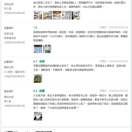
這次是第三次住了，我和小孩都很喜歡L3，房間雖然不大，但是很乾淨舒適，地理位置又
家庭出遊
好，現在大部分時間都有員工在，服務很親切，住弘大的最佳選擇。
四人間
入住於2026年06月
1.0
評價於：2026年06月05日
訪客用戶
房間有裝修的甲醛味道，隔音差，內窗，房間簡陋，包含的早餐額衹能兌換兩杯喝的，訂房
家庭出遊
網站平台説的一人5000韓元，到店裡變成一間房5000韓元，超出金額要另外付錢。整體感
標準雙床房
覺很糟糕。
入住於2026年05月
4.7
很棒
評價於：2026年06月23日
訪客用戶
早餐加價購買的這個餅乾太好吃了，所以特別來留言評分。 環境基本上都乾淨，設施也很
獨自出遊
正常。 優點很多，不勝枚舉。 缺點是浴室內建議增加掛鉤。
4人宿舍（僅限女性）
入住於2026年06月
5.0
超讚
評價於：2026年04月30日
匿名用戶
入住很方便，前台大多時間都在，有水和零食可以拿，會提供一條毛巾。晚上隔音很棒，儘
獨自出遊
管有人晚上回來洗澡也沒什麼影響。會提供一個轉換插頭，要是不夠可以向前台要。因為在
單人房
韓國給頭髮染了色晚上洗澡的時候染到毛巾上面了，退房時和stf説了情況，直接跟我説沒關
入住於2026年04月
係了，謝謝～下次來的話感覺還會住這裡՞••՞