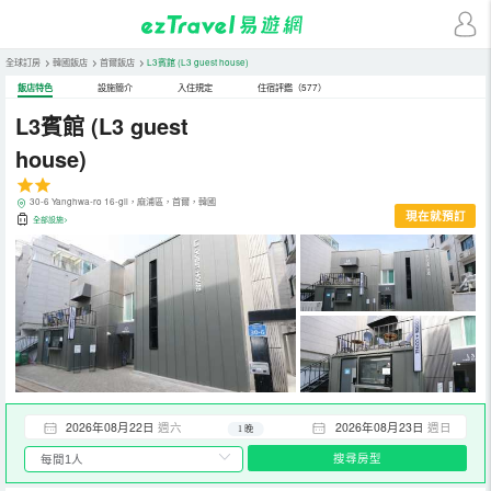
全球訂房
>
韓國飯店
>
首爾飯店
>
L3賓館
(L3 guest house)
飯店特色
設施簡介
入住規定
住宿評鑑（577）
L3賓館
(L3 guest
house)
30-6 Yanghwa-ro 16-gil，麻浦區，首爾，韓國
現在就預訂
全部設施>
2026年08月22日
週六
2026年08月23日
週日
1 晚
搜尋房型