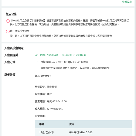
全部設施
飯店公告
【一次性用品免費提供限制通知】根據資源再利用法修正案的實施，牙刷、牙膏等部分一次性用品將不再免費提
供。但部分飯店仍會提供一次性用品，具體提供的用品資訊請參考該飯店的房型設施。感謝您的諒解。
此住宿僅接受現金
請注意，以下項目可能會產生現場收費，您可以根據需要聯繫飯店瞭解具體金額：客房清潔服務
入住及孩童規定
入住和退房
入住時間：16:00以後 退房時間：12:00以前
入住方式
•
櫃檯服務時間：[週一-週日]07:00-次日02:00
•
飯店將於完成預訂後提供入住說明，若未收到，請向易遊網詢問。
早餐政策
飯店提供早餐。
早餐類型：固定套餐
早餐種類：美式
營業時間：每天 07:00-10:00
成人費用：KRW 5,000/人
孩童費用：
年齡
費用
17歲(含)以下
每人每份 KRW 5,000