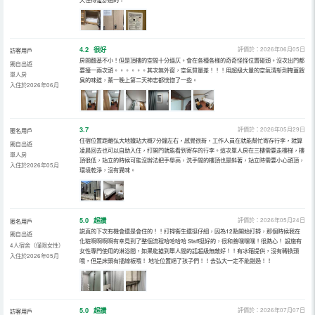
4.2
很好
評價於：2026年06月05日
訪客用戶
房間麵基不小！但是頂樓的空間十分逼仄。會在各種各樣的奇奇怪怪位置碰頭。沒次出門都
獨自出遊
要撞一兩次頭。。。。。。其次無外窗，空氣質量差！！！用超級大量的空氣清新劑掩蓋餿
單人房
臭的味道，薰一晚上第二天神志都恍惚了一些。
入住於2026年06月
3.7
評價於：2026年05月29日
匿名用戶
住宿位置距離弘大地鐵站大概7分鐘左右，感覺很新，工作人員在就能幫忙寄存行李，就算
獨自出遊
凌晨回去也可以自助入住，打開門就能看到寄存的行李。這次單人房在三樓需要走樓梯，樓
單人房
頂很低，站立的時候可能沒辦法把手舉高，洗手間的樓頂也是斜著，站立時需要小心頭頂，
入住於2026年05月
環境乾淨，沒有異味。
5.0
超讚
評價於：2026年05月24日
匿名用戶
説真的下次有機會還是會住的！！打掃衞生還挺仔細，因為12點開始打掃，那個時候我在
獨自出遊
化粧啊啊啊啊有幸見到了整個流程哈哈哈哈 Staff挺好的，很和善嘿嘿嘿！很熱心！ 設施有
4人宿舍（僅限女性）
女性專門使用的淋浴間，如果能搶到單人間的話超級無敵好！！有冰箱提供，沒有轉換頭
入住於2026年05月
哦，但是床頭有插線板哦！ 地址位置絕了孩子們！！去弘大一定不能錯過！！
5.0
超讚
評價於：2026年07月07日
訪客用戶