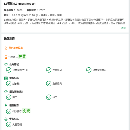
L3賓館
(L3 guest house)
開幕時間：
2023
裝修時間：
2026
地址：
30-6 Yanghwa-ro 16-gil，麻浦區，首爾，韓國
L3旅館位於首爾弘大，距離弘益大學僅需 4 分鐘步行路程，距離汝矣島漢江公園不到 5 分鐘車程。 此家庭旅館距離明
洞街 4 英里（6.5 公里），距離南大門市場 4 英里（6.5 公里）。 每天一次免費招待會舉行免費招待會，您可以藉此結
識其他住客。每日 07:00 至 10:00 提供免費的外帶式早餐。 特色服務/設施包括快速退房、行李寄存和洗衣設施。 10
展開
間空調客房定能讓您在旅途中找到家的舒適。在公用廚房中做飯。提供免費無線網絡，方便您與朋友保持聯繫。浴室提
供淋浴設施和吹風機。
設施服務
熱門服務設施
免費
行李寄存
公共區域
公共空間 Wi-Fi
共用廚房
公共空間禁菸
清潔服務
烘衣機
洗滌用具
櫃台服務語言
英文
韓文
櫃檯服務
免費
行李寄存
餐飲服務
大廳酒吧