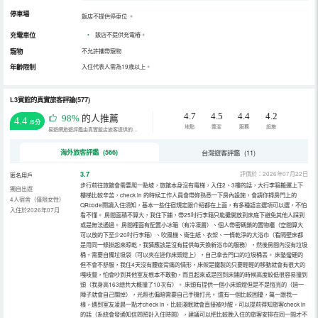
停車場
飯店不提供停車位
。
充電車位
•
飯店不提供充電樁。
寵物
不允許攜帶寵物
年齡限制
入住代表人需為19歲以上。
L3賓館的真實旅客評論(577)
4.7
4.5
4.4
4.2
98%
的人推薦
4.4
/5分
地點
整潔
服務
設施
易遊網旅遊評鑑由真實飯店旅客提供的評鑑。
海外旅客評鑑 (566)
台灣遊客評鑑 (11)
3.7
評價於：2026年07月22日
匿名用戶
步行前往旅館會需要爬一點坡，旅館本身沒有電梯，入住2、3樓的話，大行李箱搬運上下
獨自出遊
樓梯比較辛苦，check in 的時候工作人員會帶妳熟悉一下房內設施，會請你掃房門上的
4人宿舍（僅限女性）
QRcode閱讀入住須知，基本一些住宿規定跟介紹都在上面，有多種語言選項可以選，不怕
入住於2026年07月
看不懂。 房間面積不算大，我住下鋪，帶25吋行李箱只能攤開放到床底下避免其他人踩到
或是無法通過。 房間裡面有配置小冰箱（有冷凍層）、個人帶密碼鎖的置物櫃（空間算大
可以放的下至少20吋行李箱）、吹風機、衛生紙、衣架、一條乾淨的大浴巾（看隔壁床都
是用同一條掛起來晾乾，我猜應該是沒有提供每天換新浴巾的服務），然後房間內沒有垃圾
桶，需要自備垃圾袋（可以夾在迷你床頭燈上），自己拿去門口的垃圾桶丟。 床墊蠻硬的
但不會不舒服，我住4天沒有腰痠背痛的情形，床架是鐵製的只要輕輕的移動就會有很大的
嘎吱聲，怕會吵到其他室友根本不敢動，而且起來或是回到床鋪的時候高度較低很容易撞到
頭（我身高163總共大概撞了10次有）。 床頭有提供一個小床頭燈但是不是恆亮的（過一
陣子就會自己關掉），光照也偏暗需要自己手機打光。 還有一個比較困擾，萬一跟我一
樣，遇到室友凌晨一點才check in，比較淺眠就會直接被吵醒，可以提前得知旅客check in
的話（系統會發通知信問預計入住時間），建議可以把比較晚入住的旅客安排在同一間才不