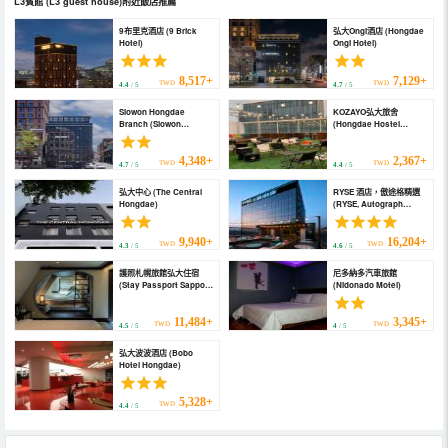
L3賓館
(L3 guest house)
附近飯店推薦
9布里克酒店 (9 Brick
弘大Ongi酒店 (Hongdae
Hotel)
Ongi Hotel)
8,517+
7,129+
TWD
TWD
4.4
/ 5
4.7
/ 5
Slowon Hongdae
KOZAYO弘大旅舍
Branch (Slowon
(Hongdae Hostel
Hongdae Branch)
KOZAYO)
4,348+
2,367+
TWD
TWD
4.7
/ 5
4.4
/ 5
弘大中心 (The Central
RYSE 酒店，傲途格精選
Hongdae)
(RYSE, Autograph
Collection by Marriott)
9,940+
16,204+
TWD
TWD
4.3
/ 5
4.6
/ 5
護照札幌旅館弘大住宿
尼多納多汽車旅館
(Stay Passport Sapporo
(Nidonado Motel)
Ryokan Seoul Hongdae
for Foreigner Only)
11,484+
3,345+
TWD
TWD
4.5
/ 5
4
/ 5
弘大波波酒店 (Bobo
Hotel Hongdae)
5,328+
TWD
4.4
/ 5