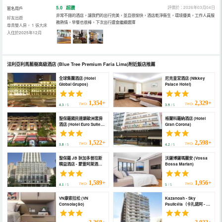
5.0
超讚
評價於：2026年03月04日
匿名用戶
非常不錯的酒店，讓我們的出行完美，並且很愉快，酒店乾淨衞生，環境優美，工作人員服
好友出遊
務熱情，早餐也很棒，下次出行還會繼續選擇
尊貴雙人房， 1 張大床
入住於2025年12月
法利亞利馬藍樹高級酒店
(Blue Tree Premium Faria Lima)
附近飯店推薦
全球集團酒店 (Hotel
尼克皇宮酒店 (Nikkey
Global Grupos)
Palace Hotel)
1,354+
2,329+
TWD
TWD
4.3
/ 5
3.9
/ 5
聖保羅國民連鎖歐洲套房
格蘭科羅納酒店 (Hotel
酒店 (Hotel Euro Suite
Gran Corona)
São Paulo by Nacional
Inn)
1,522+
2,598+
TWD
TWD
3.8
/ 5
4.2
/ 5
聖保羅 JB 狄加多普拉斯
沃薩博薩瑪麗安 (Vossa
精益酒店 - 蒙雷阿萊酒店
Bossa Marian)
(DELPLAZA Excelsior
São Paulo - By
Monreale)
1,589+
1,956+
TWD
TWD
4.1
/ 5
5
/ 5
VN康索拉松 (VN
Kazanoah - Sky
Consolação)
Paulicéia（卡扎諾阿 - 天
空波利塞亞） (Kaza
Noah Sky Pauliceia
Centro)