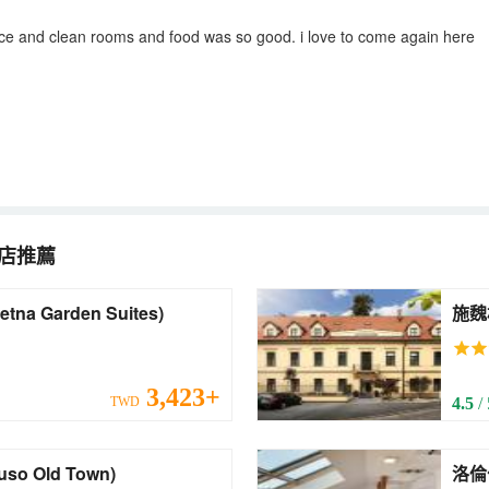
ce and clean rooms and food was so good. i love to come again here
店推薦
納花園套房酒店 (Letna Garden Suites)
3,423+
TWD
4.5
/
 Caruso Old Town)