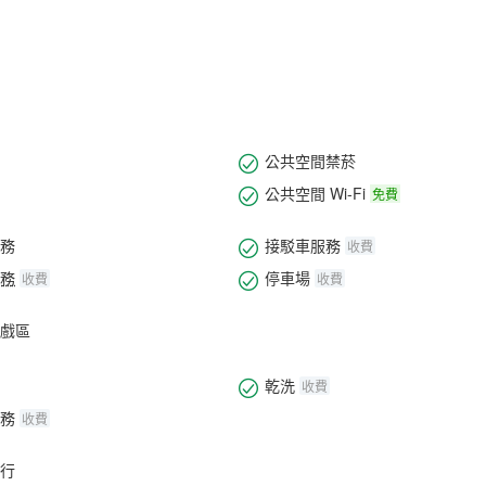
公共空間禁菸
公共空間 Wi-Fi
免費
務
接駁車服務
收費
務
停車場
收費
收費
戲區
乾洗
收費
務
收費
行