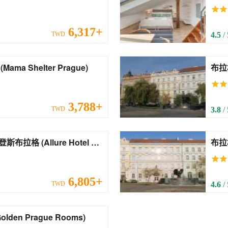
6,317+
TWD
4.5
/
瑪瑪謝爾特布拉格酒店 (Mama Shelter Prague)
布拉格城堡克
Cast
3,788+
TWD
3.8
/
ure Hotel &
6,805+
TWD
4.6
/
布拉格客房酒店 (Golden Prague Rooms)