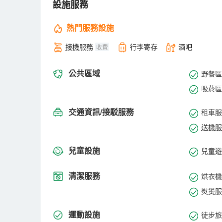
設施服務
熱門服務設施
接機服務
行李寄存
酒吧
收費
公共區域
野餐區
吸菸區
交通資訊/接駁服務
租車服
送機服
兒童設施
兒童遊
清潔服務
烘衣機
熨燙服
運動設施
徒步旅