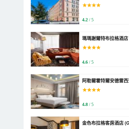
4.2
/ 5
4.6
/ 5
阿勒爾霍特爾安德雷西登斯布拉格 (All
Residence Prague)
4.8
/ 5
金色