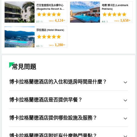
巴甘查度假村及水療中心
地標 博卡拉 (Landmark
(Bagaincha Resort &
Pokhara)
Spa)
4,124+
1,658+
TWD
TWD
2.7
/ 5
4.6
/ 5
莎拉酒店 (Hotel Shaara)
1,280+
TWD
4.5
/ 5
常見問題
博卡拉格蘭德酒店的入住和退房時間是什麼？
博卡拉格蘭德酒店是否提供早餐？
博卡拉格蘭德酒店提供哪些設施及服務？
博卡拉格蘭德酒店附近有什麼熱門景點？