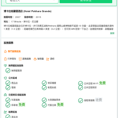
博卡拉格蘭德酒店
(Hotel Pokhara Grande)
開幕時間：
2007
裝修時間：
2015
地址：
17 Birauta，博卡拉，尼泊爾
博卡拉格蘭德飯店位於博卡拉，步行到費瓦湖和Pokhara 國際山峰博物館不超過 15 分鐘。 此豪華飯店距離德維的瀑布
1 英里（1.5 公里），距離塔爾巴拉希神廟 2 英里（3.2 公里）。 您可到 SPA 慰勞一下自己，這裡提供按摩、身體護理
和麵部護理。如果想要休閒地度假，可好好利用健身俱樂部、室外游泳池和桑拿。此飯店還提供免費 WiFi、禮賓服務和
展開
禮品店/報攤。 飯店設有 2 間餐廳，您可以選擇到Thasang Restaurant簡單吃一點，也可以待在房間里，享受 24 小時
送餐服務。此外咖啡館還供應美味點心。您可以到酒吧/酒廊，點一杯喜歡的飲品，暢飲一番。每天 06:30 至 10:00 提
供收費的自助式早餐。 特色服務/設施包括商務中心、乾洗/洗衣服務和24 小時前台服務。計劃在博卡拉舉辦活動？這家
設施服務
飯店擁有 900 平方公尺（9688 平方英尺）的空間，包括會議中心和會議室。24 小時從機場到飯店的班車是免費的。
有 140 間空調客房提供LED 電視；您定能在旅途中找到家的舒適。提供免費無線網絡，方便您與朋友保持聯繫；數碼
頻道可滿足您的娛樂需求。浴室提供淋浴設施、免費洗浴用品和吹風機。便利設施包括電話，以及保險箱和書桌。
熱門服務設施
行李寄存
晨喚服務
咖啡廳
酒吧
無障礙設施服務
無障礙客房
公共區域
免費
禮品店
禁菸樓層
公共空間 Wi-Fi
電梯
新風系統
公共空間禁菸
交通資訊/接駁服務
收費
叫車服務
大眾運輸票券
接駁車服務
免費
免費
停車場
代客泊車
娛樂設施
游泳池