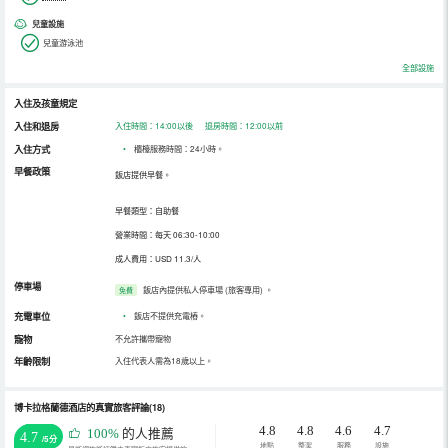
兒童設施
兒童游泳池
全部設施
入住及孩童規定
入住和退房
入住時間：14:00以後 退房時間：12:00以前
入住方式
•
櫃檯服務時間：24小時。
早餐政策
飯店提供早餐。
早餐類型：自助餐
營業時間：每天 06:30-10:00
成人費用：USD 11.3/人
停車場
飯店內提供私人停車場 (旅客專用)
。
免費
充電車位
•
飯店不提供充電樁。
寵物
不允許攜帶寵物
年齡限制
入住代表人需為18歲以上。
博卡拉格蘭德酒店的真實旅客評論(18)
4.8
4.8
4.6
4.7
100%
的人推薦
4.7
/5分
地點
整潔
服務
設施