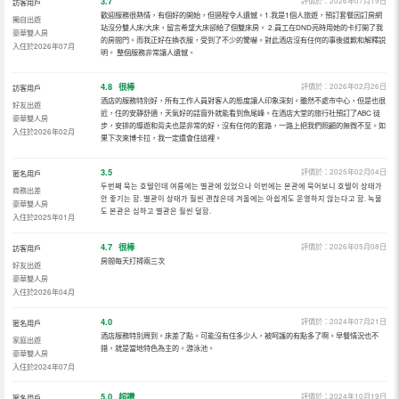
3.7
評價於：2026年07月19日
訪客用戶
歡迎服務很熱情，有個好的開始，但過程令人遺憾。1.我是1個人旅遊，預訂套餐因訂房網
獨自出遊
站沒分雙人床/大床，留言希望大床卻給了個雙床房。 2.員工在DND亮時用她的卡打開了我
豪華雙人房
的房間門。而我正好在換衣服，受到了不少的驚嚇。對此酒店沒有任何的事後道歉和解釋説
入住於2026年07月
明。 整個服務非常讓人遺憾。
4.8
很棒
評價於：2026年02月26日
訪客用戶
酒店的服務特別好，所有工作人員對客人的態度讓人印象深刻。雖然不處市中心，但是也很
好友出遊
近，住的安靜舒適，天氣好的話窗外就能看到魚尾峰。在酒店大堂的旅行社預訂了ABC 徒
豪華雙人房
步，安排的導遊和背夫也是非常的好，沒有任何的套路，一路上把我們照顧的無微不至。如
入住於2026年02月
果下次來博卡拉，我一定還會住這裡。
3.5
評價於：2025年02月04日
匿名用戶
두번째 묵는 호텔인데 여름에는 별관에 있었으나 이번에는 본관에 묵어보니 호텔이 상태가
商務出差
안 좋기는 함. 별관이 상태가 훨씬 괜찮은데 겨울에는 아쉽게도 운영하지 않는다고 함. 녹물
豪華雙人房
도 본관은 심하고 별관은 훨씬 덜함.
入住於2025年01月
4.7
很棒
評價於：2026年05月08日
訪客用戶
房間每天打掃兩三次
好友出遊
豪華雙人房
入住於2026年04月
4.0
評價於：2024年07月21日
匿名用戶
酒店服務特別周到。床差了點。可能沒有住多少人，被呵護的有點多了啊。早餐情況也不
家庭出遊
錯，就是當地特色為主的。游泳池。
豪華雙人房
入住於2024年07月
5.0
超讚
評價於：2024年10月19日
匿名用戶