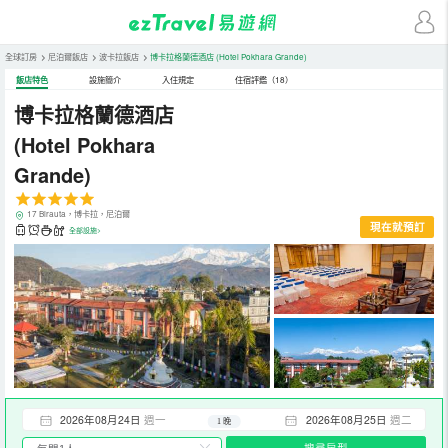
全球訂房
>
尼泊爾飯店
>
波卡拉飯店
>
博卡拉格蘭德酒店
(Hotel Pokhara Grande)
飯店特色
設施簡介
入住規定
住宿評鑑（18）
博卡拉格蘭德酒店
(Hotel Pokhara
Grande)
17 Birauta，博卡拉，尼泊爾
現在就預訂
全部設施>
2026年08月24日
週一
2026年08月25日
週二
1 晚
搜尋房型