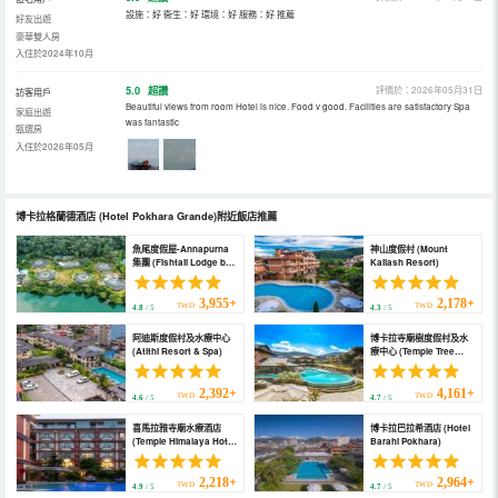
設施：好 衞生：好 環境：好 服務：好 推薦
好友出遊
豪華雙人房
入住於2024年10月
5.0
超讚
評價於：2026年05月31日
訪客用戶
Beautiful views from room Hotel is nice. Food v good. Facilities are satisfactory Spa
家庭出遊
was fantastic
甄選房
入住於2026年05月
博卡拉格蘭德酒店
(Hotel Pokhara Grande)
附近飯店推薦
魚尾度假屋-Annapurna
神山度假村 (Mount
集團 (Fishtail Lodge by
Kailash Resort)
Annapurna)
3,955+
2,178+
TWD
TWD
4.8
/ 5
4.3
/ 5
阿迪斯度假村及水療中心
博卡拉寺廟樹度假村及水
(Atithi Resort & Spa)
療中心 (Temple Tree
Resort and Spa,
Pokhara)
2,392+
4,161+
TWD
TWD
4.6
/ 5
4.7
/ 5
喜馬拉雅寺廟水療酒店
博卡拉巴拉希酒店 (Hotel
(Temple Himalaya Hotel
Barahi Pokhara)
and Spa)
2,218+
2,964+
TWD
TWD
4.9
/ 5
4.7
/ 5