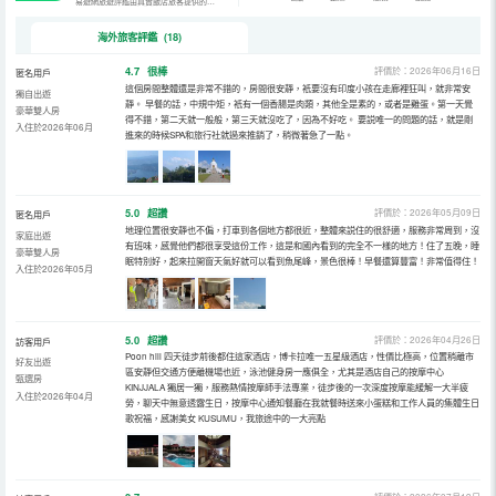
易遊網旅遊評鑑由真實飯店旅客提供的評鑑。
海外旅客評鑑 (18)
4.7
很棒
評價於：2026年06月16日
匿名用戶
這個房間整體還是非常不錯的，房間很安靜，衹要沒有印度小孩在走廊裡狂叫，就非常安
獨自出遊
靜。 早餐的話，中規中矩，衹有一個香腸是肉類，其他全是素的，或者是雞蛋。第一天覺
豪華雙人房
得不錯，第二天就一般般，第三天就沒吃了，因為不好吃。 要説唯一的問題的話，就是剛
入住於2026年06月
進來的時候SPA和旅行社就過來推銷了，稍微著急了一點。
5.0
超讚
評價於：2026年05月09日
匿名用戶
地理位置很安靜也不偏，打車到各個地方都很近，整體來説住的很舒適，服務非常周到，沒
家庭出遊
有班味，感覺他們都很享受這份工作，這是和國內看到的完全不一樣的地方！住了五晚，睡
豪華雙人房
眠特別好，起來拉開窗天氣好就可以看到魚尾峰，景色很棒！早餐還算豐富！非常值得住！
入住於2026年05月
5.0
超讚
評價於：2026年04月26日
訪客用戶
Poon hill 四天徒步前後都住這家酒店，博卡拉唯一五星級酒店，性價比極高，位置稍離市
好友出遊
區安靜但交通方便離機場也近，泳池健身房一應俱全，尤其是酒店自己的按摩中心
甄選房
KINJJALA 獨居一獨，服務熱情按摩師手法專業，徒步後的一次深度按摩能緩解一大半疲
入住於2026年04月
勞，聊天中無意透露生日，按摩中心通知餐廳在我就餐時送來小蛋糕和工作人員的集體生日
歌祝福，感謝美女 KUSUMU，我旅途中的一大亮點