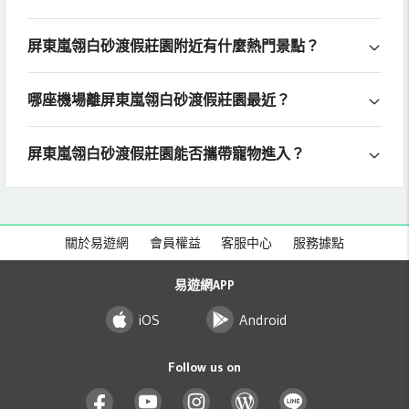
屏東嵐翎白砂渡假莊園附近有什麼熱門景點？
哪座機場離屏東嵐翎白砂渡假莊園最近？
屏東嵐翎白砂渡假莊園能否攜帶寵物進入？
關於易遊網
會員權益
客服中心
服務據點
易遊網APP
iOS
Android
Follow us on