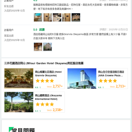
4.0
訪客用戶
服務員很有禮貌地招待又歡迎飲品，招待住客，鄰近永旺大型商場，很多購物商舖，非常方
好友出遊
便，地下街亦有很多食肆及商舖￼￼。
入住於2025年12月
5.0
超讚
評價於：2025年12月22日
訪客用戶
酒店距離岡山站約5分鐘 就係Granvia Okayama後面 非常方便 雖然設備上有少少舊 不過1
家庭出遊
月會大修半年 期待下次再入住
入住於2025年12月
三井花園酒店岡山
(Mitsui Garden Hotel Okayama)
附近飯店推薦
岡山格蘭比亞酒店 (Hotel
岡山全日空皇冠假日酒店
Granvia Okayama)
(ANA Crowne Plaza
OKAYAMA by IHG)
2,757+
2,713+
TWD
TWD
4.6
/ 5
4.6
/ 5
岡山國際酒店 (Okayama
International Hotel)
2,558+
TWD
4.2
/ 5
常見問題