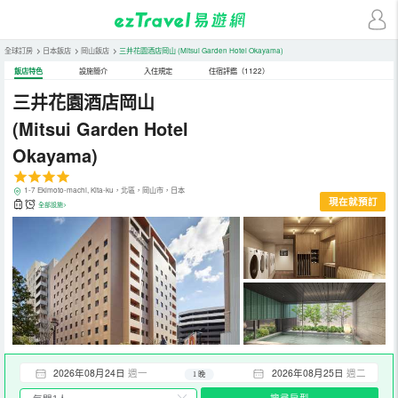
全球訂房
>
日本飯店
>
岡山飯店
>
三井花園酒店岡山
(Mitsui Garden Hotel Okayama)
飯店特色
設施簡介
入住規定
住宿評鑑（1122）
三井花園酒店岡山
(Mitsui Garden Hotel
Okayama)
1-7 Ekimoto-machi, Kita-ku，北區，岡山市，日本
現在就預訂
全部設施>
2026年08月24日
週一
2026年08月25日
週二
1 晚
搜尋房型