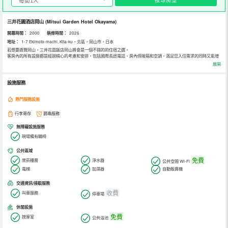
三井花園酒店岡山
(Mitsui Garden Hotel Okayama)
開幕時間：
2000
裝修時間：
2026
地址：
1-7 Ekimoto-machi, Kita-ku，北區，岡山市，日本
若想要遊覽岡山，三井花園飯店岡山將會是一個不錯的的住宿之選。
客房內的所有設施都是經過精心的考慮和安排，包括國際長途電話、房內保險箱和空調，滿足您入住需求的同時又能增
添家的溫馨感。電熱水壺和使用，便捷的客房設施定能讓您倍感舒適。除此之外，配備有拖鞋、24小時熱水和浴缸的浴
展開
室是您消除一天疲勞的好地方。。在空閒的時候，去大堂吧喝杯飲品放鬆一下是不錯的選擇。除此之外，我們還為您精
心蒐集了周邊的餐飲資訊，飯店的商務中心將熱情的服務與專業的素質完美地結合在一起。
設施服務
熱門服務設施
行李寄存
晨喚服務
無障礙設施服務
現場備有輪椅
公共區域
免費
禁菸樓層
淨水器
公共空間 Wi-Fi
電梯
加濕器
自動販賣機
交通資訊/接駁服務
收費
叫車服務
停車場
休閒設施
免費
按摩室
公共浴池