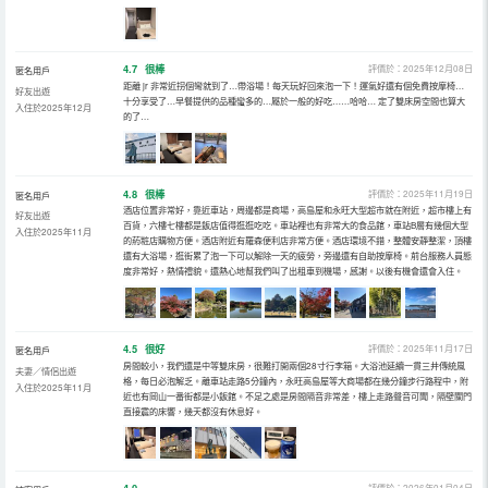
4.7
很棒
評價於：2025年12月08日
匿名用戶
距離 jr 非常近拐個彎就到了…帶浴場！每天玩好回來泡一下！運氣好還有個免費按摩椅…
好友出遊
十分享受了…早餐提供的品種蠻多的…屬於一般的好吃……哈哈… 定了雙床房空間也算大
入住於2025年12月
的了…
4.8
很棒
評價於：2025年11月19日
匿名用戶
酒店位置非常好，靠近車站，周邊都是商場，高島屋和永旺大型超市就在附近，超市樓上有
好友出遊
百貨，六樓七樓都是飯店值得逛逛吃吃。車站裡也有非常大的食品館，車站B層有幾個大型
入住於2025年11月
的葯粧店購物方便。酒店附近有羅森便利店非常方便。酒店環境不錯，整體安靜整潔，頂樓
還有大浴場，逛街累了泡一下可以解除一天的疲勞，旁邊還有自助按摩椅。前台服務人員態
度非常好，熱情禮貌。還熱心地幫我們叫了出租車到機場，感謝。以後有機會還會入住。
4.5
很好
評價於：2025年11月17日
匿名用戶
房間較小，我們還是中等雙床房，很難打開兩個28寸行李箱。大浴池延續一貫三井傳統風
夫妻／情侶出遊
格，每日必泡解乏。離車站走路5分鐘內，永旺高島屋等大商場都在幾分鐘步行路程中，附
入住於2025年11月
近也有岡山一番街都是小飯館。不足之處是房間隔音非常差，樓上走路聲音可聞，隔壁關門
直接震的床響，幾天都沒有休息好。
評價於：2026年01月04日