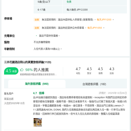
5歲(含)以下
免費
6-17歲
每人每份 JPY 2,530
停車場
無法提前預約：飯店內提供私人停車場 (旅客專用)
，
每天JPY1200
。
收費
無法提前預約：飯店附近提供公共停車場
，
每天JPY1050
。
收費
充電車位
•
飯店不提供充電樁。
寵物
不允許攜帶寵物
年齡限制
入住代表人需為18歲以上。
三井花園酒店岡山的真實旅客評論(1123)
4.7
4.5
4.5
4.3
98%
的人推薦
4.5
/5分
地點
整潔
服務
設施
易遊網旅遊評鑑由真實飯店旅客提供的評鑑。
海外旅客評鑑 (940)
台灣遊客評鑑 (182)
4.7
很棒
評價於：2025年12月26日
匿名用戶
出JR站幾分鐘就到酒店，酒店有收費停車場但有高度限制，reception 叫我們泊去附近的停
家庭出遊
車場亦都有住客優惠，服務不錯，預咗日本客房不大，勉強可以打開了兩個大篋，有細小的
入住於2025年12月
浸浴池，早餐品種都算合格，味道ok，座位算多，不用排隊，酒店出門口就有Lawson,7-
11,過馬路有AEON, DONKI, 我們入住兩晚退房後去別處玩再回來入住一晚，行李可以寄存
於酒店，回來時行李已經放到房內，但今次入住比先前的房間新，整體入住相當滿意