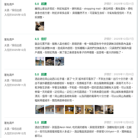
5.0
超讚
評價於：2025年12月31日
匿名用戶
離岡山車站非常近，附近有超市、便利商店、shopping mall、唐吉柯德，應有盡有，想吃
夫妻／情侶出遊
美食也很方便，附近非常多店家。 房間雖然不大，可是衛生良好，冷氣有點怪怪的，不太
入住於2025年12月
好調整。
4.5
很好
評價於：2025年12月27日
匿名用戶
飯店位置不錯，服務人員也親切，房間舒適，唯一缺點是秋冬中央空調無法控制房內溫度，
夫妻／情侶出遊
空調只能調整28度，造成房內很悶，告知櫃檯人員他們也無能為力，只請我們打開房內窗
入住於2025年12月
戶通風，但鄰近馬路，開了窗之後就會有車子的呼嘯聲，這是唯一最大的缺點了。
5.0
超讚
評價於：2025年11月20日
匿名用戶
酒店就在岡山站西口右手邊，過了“七天”超市即可看到了，不到五分鐘！出行十分方便。酒
夫妻／情侶出遊
店不論外觀還是內裝都很好，有檔次，但價格並不貴。前台服務熱情溫馨。房間不大不小，
入住於2025年11月
乾淨衞生舒適。早餐沒有購買，不知道。特別值得一提的是酒店頂樓有大浴場，可以泡湯，
修復一天的疲勞。記住岡山，記住三井花園酒店，下次再來還住這裡。岡山城和後樂園非常
漂亮，值得一遊！岡山通往島根和鳥取，以及四國的電車均十分方便，可以以岡山為據點，
輻射周邊城市，關西周遊券很好用。
5.0
超讚
評價於：2025年12月02日
匿名用戶
酒店位置很好，對面是Aeon Mall, 吃的買的都有。房間清潔整齊，頂樓有個大浴場，比較
夫妻／情侶出遊
小，但可在房間電視看到人多或少。酒店職員英語很好，停車場1200yen一天，隨時進出
入住於2025年12月
都可以