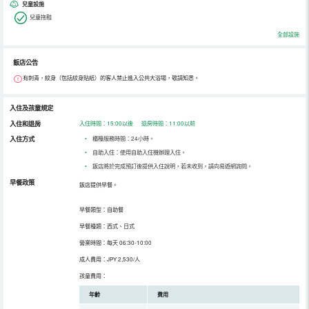
兒童設施
兒童拖鞋
全部設施
飯店公告
有刺青，紋身（包括紋身貼紙）的客人禁止進入公共大浴場，敬請知悉。
入住及孩童規定
入住和退房
入住時間：15:00以後 退房時間：11:00以前
入住方式
•
櫃檯服務時間：24小時。
•
自助入住：使用自助入住機辦理入住。
•
飯店將於完成預訂後提供入住說明，若未收到，請向易遊網詢問。
早餐政策
飯店提供早餐。
早餐類型：自助餐
早餐種類：西式、日式
營業時間：每天 06:30-10:00
成人費用：JPY 2,530/人
孩童費用：
年齡
費用