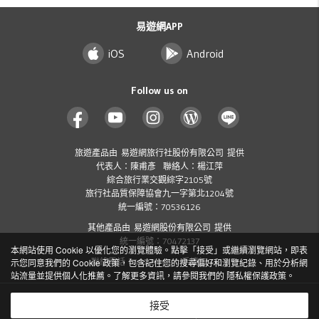
易遊網APP
iOS
Android
Follow us on
旅遊產品由 易遊網旅行社股份有限公司 提供
代表人：陳甫彥 聯絡人：楊江萍
綜合旅行業交觀綜字2105號
旅行社品質保障協會九一字第北1204號
統一編號：70536126
其他產品由 易遊網股份有限公司 提供
統一編號：70472137
本網站使用 Cookie 以優化您的瀏覽體驗。點擊「接受」或繼續瀏覽網站，即表
聯絡電話：412-8001 ( 手機加 02 )
示您同意我們的 Cookie 政策，包含記住您的搜尋偏好和瀏覽紀錄、用於分析網
站流量並提供個人化推薦。了解更多資訊，請參閱我們的
隱私權保護政策
。
Copyright
2026 ezTravel Co., Ltd. All rights reserved.
©
接受
隱私權保護政策及個資聲明
交易安全