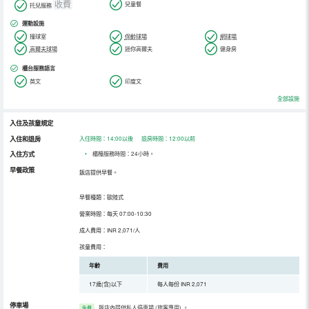
收費
兒童餐
托兒服務
運動設施
撞球室
保齡球場
網球場
高爾夫球場
迷你高爾夫
健身房
櫃台服務語言
英文
印度文
全部設施
入住及孩童規定
入住和退房
入住時間：14:00以後 退房時間：12:00以前
入住方式
•
櫃檯服務時間：24小時。
早餐政策
飯店提供早餐。
早餐種類：歐陸式
營業時間：每天 07:00-10:30
成人費用：INR 2,071/人
孩童費用：
年齡
費用
17歲(含)以下
每人每份 INR 2,071
停車場
飯店內提供私人停車場 (旅客專用)
。
免費