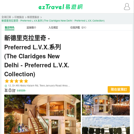
全球訂房
>
印度飯店
>
新德里飯店
>
新德里克拉里奇 - Preferred L.V.X.系列
(The Claridges New Delhi - Preferred L.V.X. Collection)
飯店特色
設施簡介
入住規定
住宿評鑑（21）
新德里克拉里奇 -
Preferred L.V.X.系列
(The Claridges New
Delhi - Preferred L.V.X.
Collection)
12, Dr APJ Abdul Kalam Rd, Tees January Road Area，Motilal Nehru Marg Area，新德里，印度
現在就預訂
全部設施>