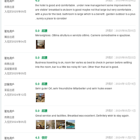
4.0
評價於：2025年09月06日
匿名用戶
the hotel is good and comfortable . under new management some improvements
商務出差
are visible' breakfast is ok.toom is good maybe not that large but very comfortable ,
入住於2025年09月
with a plus for the bed. bathroom is large which is a benefit . garden outdoor is a plus
. surely a place to consider
5.0
超讚
評價於：2025年06月05日
匿名用戶
Meraviglioso. Ottima struttura e servizio ottimo. Camere comodissime e spaziose.
獨自出遊
入住於2025年04月
5.0
超讚
評價於：2025年09月22日
匿名用戶
Business travelling is ok, room tier varies so best to check in person before settling
商務出差
into the room, bar is a little too noisy till 1am. Other than that all is good.
高級雙床間
入住於2025年09月
5.0
超讚
評價於：2024年12月19日
訪客用戶
Sehr guter Ort, sehr freundliche Mitarbeiter und sehr hutes essen
家庭出遊
入住於2024年12月
5.0
超讚
評價於：2024年05月11日
匿名用戶
Great service and facilities. Breakfast was excellent. Definitely wish to stay again.
商務出差
入住於2024年05月
4.5
很好
評價於：2024年11月27日
匿名用戶