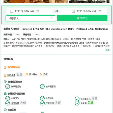
2026年08月24日
週一
2026年08月25日
週二
1 晚
搜尋房型
新德里克拉里奇 - Preferred L.V.X.系列
(The Claridges New Delhi - Preferred L.V.X. Collection)
開幕時間：
1955
裝修時間：
2023
地址：
12, Dr APJ Abdul Kalam Rd, Tees January Road Area，Motilal Nehru Marg Area，新德里，印度
新德里的克拉里奇飯店位於新德里中心地段，距離美國大使館和Gurudwara Bangla Sahib (錫克教禮拜堂)不到 15 分
鐘車程。 此家居型飯店距離印度門 6.7 英里（10.8 公里），距離昌德尼朝克 8.8 英里（14.2 公里）。 您可到 SPA 慰勞
一下自己，這裡提供按摩、身體護理和麵部護理。一定要去體驗健身俱樂部、室外游泳池和桑拿等度假設施。此飯店的
展開
其他設施包括免費 WiFi、禮賓服務和保姆服務（收費）。如果想抽一天去購物，可以搭乘收費班車前往。 飯店設有 4
間餐廳，您不妨選擇到Sevilla享用地中海菜，也可以待在房間里，享受 24 小時送餐服務。此外咖啡館還供應美味點
心。在忙碌的一天後，不妨去酒吧/酒廊輕鬆一下。每天 07:00 至 10:30 提供收費的歐陸式早餐。 特色服務/設施包括24
設施服務
小時商務中心、豪華轎車或公務車服務和快速入住。這家飯店的活動設施包括會議中心和會議室。住客可付費乘坐24 小
時往返機場班車和火車站接車服務。 有 132 間特色裝修的客房提供迷你吧和DVD 播放器；您定能在旅途中找到家的舒
適。您的加厚層臥床備有羽絨被和埃及棉床單。免費提供有線和無線上網，此外，55 英寸等離子電視提供數碼頻道，可
熱門服務設施
滿足您的娛樂需求。私人浴室提供名牌洗護用品和吹風機。
收費
行李寄存
酒吧
接機服務
無障礙設施服務
無障礙通路
無障礙客房
交通資訊/接駁服務
收費
充電車位
租車服務
接駁車服務
收費
收費
免費
接機服務
送機服務
停車場
兒童設施