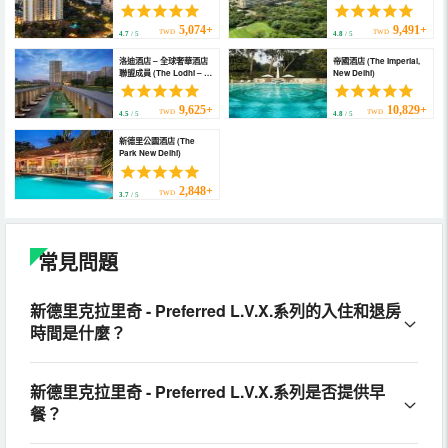
Delhi)
5,074+
9,491+
TWD
TWD
4.7
/ 5
4.8
/ 5
洛迪酒店 – 全球奢華酒店
帝國酒店 (The Imperial,
聯盟成員 (The Lodhi – A
New Delhi)
Member of the Leading
Hotels of the World)
9,625+
10,829+
TWD
TWD
4.5
/ 5
4.8
/ 5
新德里公園酒店 (The
Park New Delhi)
2,848+
TWD
3.7
/ 5
常見問題
新德里克拉里奇 - Preferred L.V.X.系列的入住和退房
時間是什麼？
新德里克拉里奇 - Preferred L.V.X.系列是否提供早
餐？