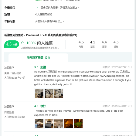
充電車位
•
飯店提供充電樁，詳情請諮詢飯店。
寵物
不允許攜帶寵物
年齡限制
入住代表人需為18歲以上。
新德里克拉里奇 - Preferred L.V.X.系列的真實旅客評論(21)
4.5
4.5
4.4
4.5
100%
的人推薦
4.5
/5分
地點
整潔
服務
設施
易遊網旅遊評鑑由真實飯店旅客提供的評鑑。
海外旅客評鑑 (21)
5.0
超讚
評價於：2025年07月13日
訪客用戶
Ruined my 訂房網站 to India! It was the first hotel we stayed at for the whole 訂房網站
夫妻／情侶出遊
and this set the bar SO HIGH for all other hotels. It was an AMAZING experience, the
入住於2025年07月
hotel looks better in person than in the pictures. Cannot recommend it enough. If you
get the chance, definetly go for it!
4.5
很好
評價於：2025年08月10日
訪客用戶
The best service in India (maybe) All workers were really kind. One of the best
商務出差
experiencse in India
入住於2025年08月