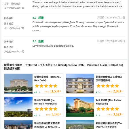
The room was well appointed and seemed to be renovated. Also, there are many
夫妻／情侶出遊
dining options in the hotel. However, the water pressure in the bathtub seemed low.
入住於2024年11月
5.0
超讚
評價於：2024年09月02日
匿名用戶
Отличный отель в хорошем районе Дели. 20 минут пешком до арки. Приятный аромат в
獨自出遊
лобби и в номере. Удобная кровать. Есть бассейн и сауна. Вкусная еда. Отличный
入住於2024年07月
сервис.
5.0
超讚
評價於：2025年07月26日
訪客用戶
Lovely service, and beautiful building.
獨自出遊
入住於2025年07月
新德里克拉里奇 - Preferred L.V.X.系列
(The Claridges New Delhi - Preferred L.V.X. Collection)
附近飯店推薦
新德里泰姬陵 (Taj Mahal,
新德里大使酒店-印度酒店
New Delhi)
公司精選系列
(Ambassador, New
Delhi - Ihcl SeleQtions)
11,534+
2,863+
TWD
TWD
4.8
/ 5
4.2
/ 5
新德里艾美酒店 (Le
阿肖克酒店 (The Ashok,
Meridien New Delhi)
New Delhi)
5,145+
3,623+
TWD
TWD
4.2
/ 5
3
/ 5
新德里香格里拉愛神酒店
新德里歐貝羅伊酒店 (The
(Shangri-La Eros, New
Oberoi, New Delhi)