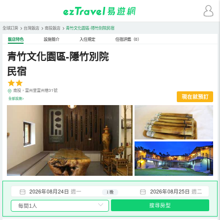
全球訂房
>
台灣飯店
>
南投飯店
>
青竹文化園區-隱竹別院民宿
飯店特色
設施簡介
入住規定
住宿評鑑（0）
青竹文化園區-隱竹別院
民宿
南投，富州里富州巷31號
現在就預訂
全部設施>
2026年08月24日
週一
2026年08月25日
週二
1 晚
搜尋房型