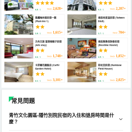
2,628+
2,207+
TWD
TWD
4.8
/ 5
4.3
/ 5
風櫃梅休閒民宿一館
南投他里溫民宿 (Taliwen
(Plum Inn 1)
B&B)
1,615+
704+
TWD
TWD
3.8
/ 5
3.7
/ 5
方舟文旅 溜滑梯親子民宿
南投集集倍詩泰民宿
(Ark stay)
(Bestime Hostel)
1,748+
1,852+
TWD
TWD
4.6
/ 5
4.9
/ 5
卡菲爾花園飯店 (Caffir
彩虹田民宿 (Rainbow
Garden Hotel)
Field House)
3,101+
2,025+
TWD
TWD
4.5
/ 5
4.6
/ 5
常見問題
青竹文化園區-隱竹別院民宿的入住和退房時間是什
麼？