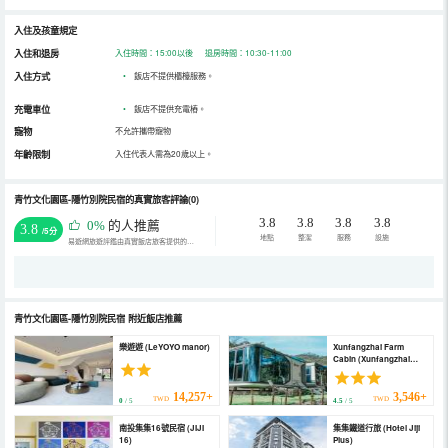
入住及孩童規定
入住和退房
入住時間：15:00以後 退房時間：10:30-11:00
入住方式
•
飯店不提供櫃檯服務。
充電車位
•
飯店不提供充電樁。
寵物
不允許攜帶寵物
年齡限制
入住代表人需為20歲以上。
青竹文化園區-隱竹別院民宿的真實旅客評論(0)
3.8
3.8
3.8
3.8
0%
的人推薦
3.8
/5分
地點
整潔
服務
設施
易遊網旅遊評鑑由真實飯店旅客提供的評鑑。
青竹文化園區-隱竹別院民宿
附近飯店推薦
樂遊遊 (LeYOYO manor)
Xunfangzhai Farm
Cabin (Xunfangzhai
Farm Cabin)
14,257+
3,546+
TWD
TWD
0
/ 5
4.5
/ 5
南投集集16號民宿 (JIJI
集集鐵道行旅 (Hotel Jiji
16)
Plus)