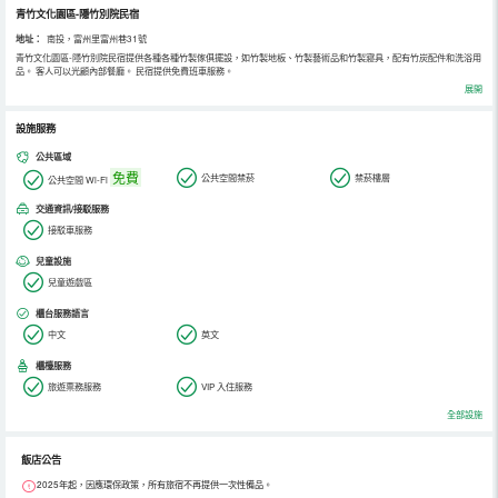
青竹文化園區-隱竹別院民宿
地址：
南投，富州里富州巷31號
青竹文化園區-隱竹別院民宿提供各種各種竹製傢俱擺設，如竹製地板、竹製藝術品和竹製寢具，配有竹炭配件和洗浴用
品。 客人可以光顧內部餐廳。 民宿提供免費班車服務。
展開
設施服務
公共區域
免費
公共空間禁菸
禁菸樓層
公共空間 Wi-Fi
交通資訊/接駁服務
接駁車服務
兒童設施
兒童遊戲區
櫃台服務語言
中文
英文
櫃檯服務
旅遊票務服務
VIP 入住服務
全部設施
飯店公告
2025年起，因應環保政策，所有旅宿不再提供一次性備品。