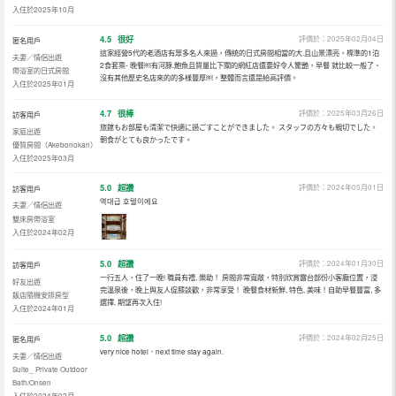
入住於2025年10月
4.5
很好
評價於：2025年02月04日
匿名用戶
這家經營5代的老酒店有眾多名人來過，傳統的日式房間相當的大.且山景漂亮，標準的1泊
夫妻／情侶出遊
2食套票- 晚餐￼有河豚.鮑魚且質量比下關的網紅店還要好令人驚艷，早餐 就比較一般了、
帶浴室的日式房間
沒有其他歷史名店來的的多樣豐厚￼，整體而言還是給高評價。
入住於2025年01月
4.7
很棒
評價於：2025年03月26日
訪客用戶
旅館もお部屋も清潔で快適に過ごすことができました。 スタッフの方々も親切でした。
家庭出遊
朝食がとても良かったです。
優質房間（Akebonokan）
入住於2025年03月
5.0
超讚
評價於：2024年05月01日
訪客用戶
역대급 호텔이에요
夫妻／情侶出遊
雙床房帶浴室
入住於2024年02月
5.0
超讚
評價於：2024年01月30日
訪客用戶
一行五人，住了一晚! 職員有禮, 樂助！ 房間非常寬敞，特別欣賞露台部份小客廳位置，浸
好友出遊
完溫泉後，晚上與友人促膝談歡，非常享受！ 晚餐食材新鮮, 特色, 美味！自助早餐豐富, 多
飯店隨機安排房型
選擇, 期望再次入住!
入住於2024年01月
5.0
超讚
評價於：2024年02月25日
匿名用戶
very nice hotel．next time stay again.
夫妻／情侶出遊
Suite_ Private Outdoor
Bath/Onsen
入住於2024年02月