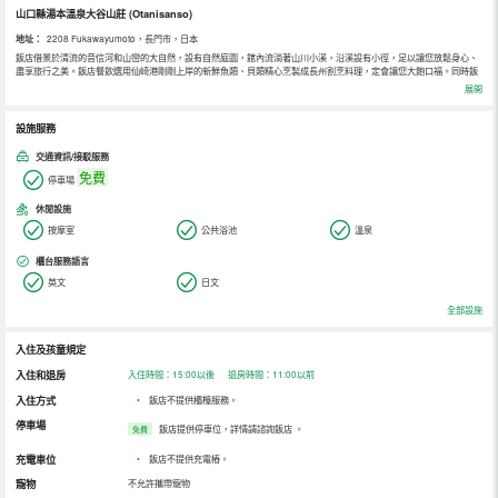
山口縣湯本溫泉大谷山莊
(Otanisanso)
地址：
2208 Fukawayumoto，長門市，日本
飯店借景於清流的音信河和山巒的大自然，設有自然庭園，館內流淌著山川小溪，沿溪設有小徑，足以讓您放鬆身心、
盡享旅行之美。飯店餐飲選用仙崎港剛剛上岸的新鮮魚類、貝類精心烹製成長州割烹料理，定會讓您大飽口福。同時飯
店內公共設施齊全，可以舉辦正宴後的答謝宴等，設施非常完備。
展開
設施服務
交通資訊/接駁服務
免費
停車場
休閒設施
按摩室
公共浴池
溫泉
櫃台服務語言
英文
日文
全部設施
入住及孩童規定
入住和退房
入住時間：15:00以後 退房時間：11:00以前
入住方式
•
飯店不提供櫃檯服務。
停車場
飯店提供停車位，詳情請諮詢飯店
。
免費
充電車位
•
飯店不提供充電樁。
寵物
不允許攜帶寵物