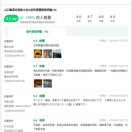
山口縣湯本溫泉大谷山莊的真實旅客評論(10)
4.6
4.7
4.6
4.6
100%
的人推薦
4.6
/5分
地點
整潔
服務
設施
易遊網旅遊評鑑由真實飯店旅客提供的評鑑。
海外旅客評鑑 (10)
5.0
超讚
評價於：2026年01月17日
訪客用戶
非常美麗舒適的溫泉酒店
獨自出遊
帶浴室的日式房間
入住於2026年01月
4.7
很棒
評價於：2024年12月20日
訪客用戶
酒店有點年代感，但乾淨整潔，充滿著溫馨的氛圍和感覺，服務真的好，一如繼往的傳統日
家庭出遊
式風格，值得下次前往入住。
雙床房帶浴室
入住於2024年12月
5.0
超讚
評價於：2025年08月26日
訪客用戶
サービス、施設、食事すべて最高のお宿です。 特別なお祝いです と事前に伝えると花
家庭出遊
籠とお手紙がいただけました。心遣いに感謝です。
優質房間（Akebonokan）
入住於2025年08月
4.8
很棒
評價於：2026年01月01日
訪客用戶
不錯的；溫泉很舒服，能看出是很老的酒店，但是維護的很好，服務業不錯，尤其晚飯，吃
好友出遊
了那麼多道
帶浴室的日式房間