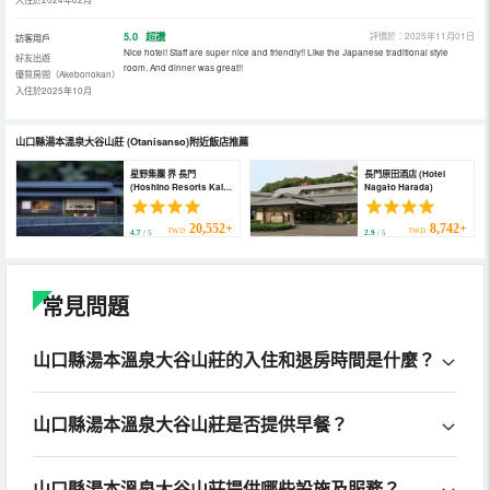
5.0
超讚
評價於：2025年11月01日
訪客用戶
Nice hotel! Staff are super nice and friendly!! Like the Japanese traditional style
好友出遊
room. And dinner was great!!
優質房間（Akebonokan）
入住於2025年10月
山口縣湯本溫泉大谷山莊
(Otanisanso)
附近飯店推薦
星野集團 界 長門
長門原田酒店 (Hotel
(Hoshino Resorts Kai
Nagato Harada)
Nagato)
20,552+
8,742+
TWD
TWD
4.7
/ 5
2.9
/ 5
常見問題
山口縣湯本溫泉大谷山莊的入住和退房時間是什麼？
山口縣湯本溫泉大谷山莊是否提供早餐？
山口縣湯本溫泉大谷山莊提供哪些設施及服務？