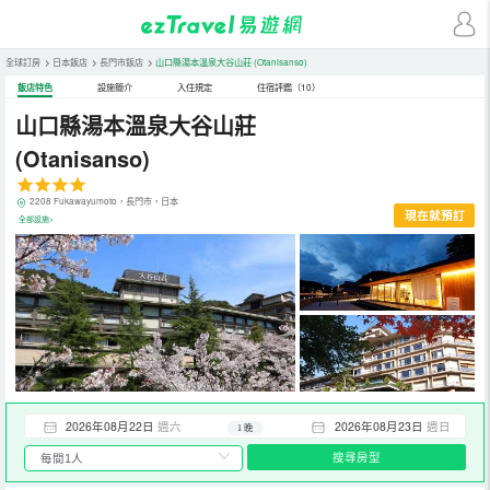
全球訂房
>
日本飯店
>
長門市飯店
>
山口縣湯本溫泉大谷山莊
(Otanisanso)
飯店特色
設施簡介
入住規定
住宿評鑑（10）
山口縣湯本溫泉大谷山莊
(Otanisanso)
2208 Fukawayumoto，長門市，日本
現在就預訂
全部設施>
2026年08月22日
週六
2026年08月23日
週日
1 晚
搜尋房型