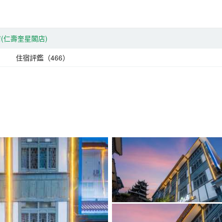
(仁壽奎星閣店)
住宿評鑑（466）