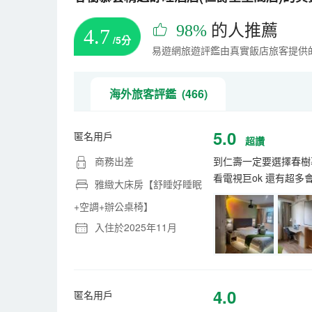
98%
的人推薦
4.7
/5分
易遊網旅遊評鑑由真實飯店旅客提供
海外旅客評鑑 (466)
5.0
匿名用戶
超讚
商務出差
到仁壽一定要選擇春樹
看電視巨ok 還有超
雅緻大床房【舒睡好睡眠
+空調+辦公桌椅】
入住於2025年11月
4.0
匿名用戶