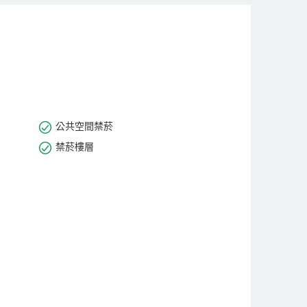
、環境幽雅恬靜。以一客一換的嚴格標準、商務出行、
全。飯店擁有規格齊全並配備先進系統的會議廳堂，為
供優質的入住體驗。飯店真誠為賓客提供“熱情、周到、
公共空間禁菸
禁菸樓層