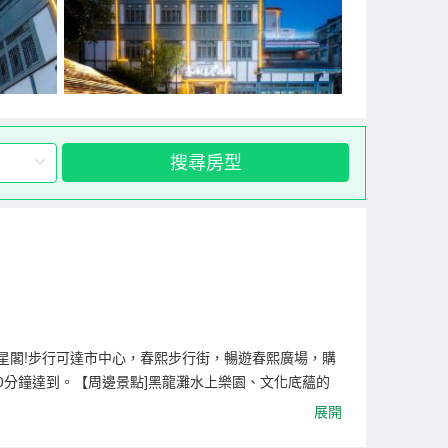
搜尋房型
星閣!步行可達市中心，春熙步行街，暢遊春熙廣場，購
20分鐘達到。【周邊景點]黑龍灘水上樂園、文化底蘊的
餐、火鍋、串串、小吃一應俱全，更有網紅抖音的各類美
展開
面積5000多平方公尺，房間數量多間，飯店屬於商務