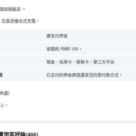
請諮詢飯店
。
，交直流複合式充電。
需支付押金
收取約 RMB 100。
現金、信用卡、簽帳卡、第三方平台
間
已支付的押金將退還至您的原付款方式。
申請）
以上。
旅客評論(466)