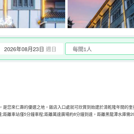
2026年08月23日
週日
段，是您來仁壽的優選之地，飯店入口處就可欣賞到始建於清乾隆年間的奎
達;距離車站僅5分鐘車程;距離萬達廣場約8分鐘到達，距離黑龍潭水庫需
喜愛的中鐵火車來斯樂園等。[周邊美食]飯店附近有美食一條街，各類中
商圈、郵政銀行、農業銀行等。[飯店配套]提供24小時停車場，飯店建築