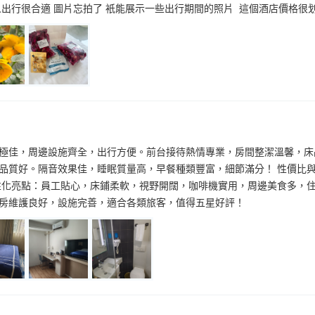
人出行很合適 圖片忘拍了 衹能展示一些出行期間的照片 這個酒店價格很
極佳，周邊設施齊全，出行方便。前台接待熱情專業，房間整潔溫馨，床
品質好。隔音效果佳，睡眠質量高，早餐種類豐富，細節滿分！ 性價比
性化亮點：員工貼心，床鋪柔軟，視野開闊，咖啡機實用，周邊美食多，住
房維護良好，設施完善，適合各類旅客，值得五星好評！