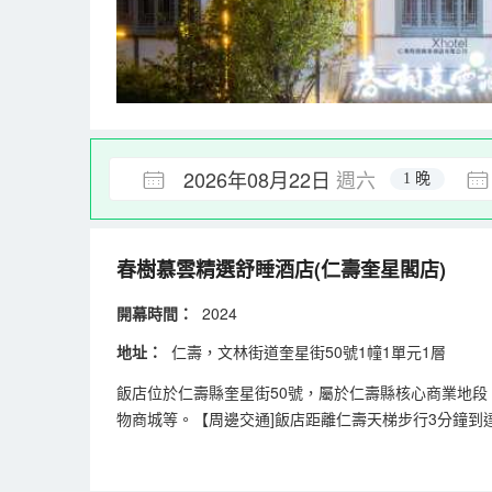
2026年08月22日
週六
1 晚
春樹慕雲精選舒睡酒店(仁壽奎星閣店)
開幕時間：
2024
地址：
仁壽，文林街道奎星街50號1幢1單元1層
飯店位於仁壽縣奎星街50號，屬於仁壽縣核心商業地
物商城等。【周邊交通]飯店距離仁壽天梯步行3分鐘到
仁壽天梯、“返璞歸真、融情山水”的溼地公園、小朋友
食，讓您享受舌尖的美味。【生活配套】國貿超市、萬達