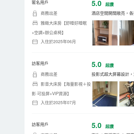
5.0
匿名用戶
超讚
商務出差
酒店空間開闊敞亮，各
雅緻大床房【舒睡好睡眠
+空調+辦公桌椅】
入住於2025年06月
5.0
訪客用戶
超讚
商務出差
投影式超大屏幕設計，
影音大床房【海量影視＋投
影·可投屏+VIP資源】
入住於2025年07月
5.0
訪客用戶
超讚