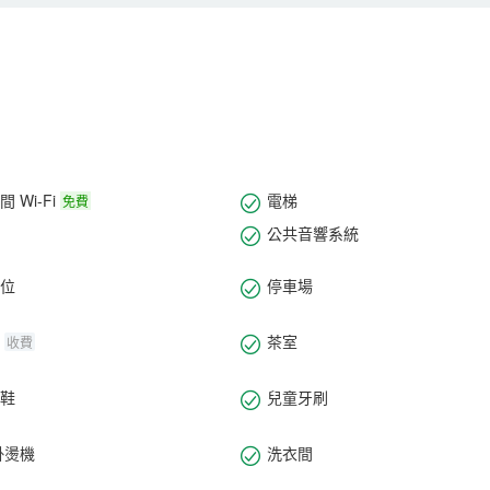
庭房，零壓房，等，，，及各色主題房在內的各類客房，以現代裝修風格
合性飯店，建築為防地震的小高層，內有良好的綠化帶，房內配設一應俱
所。飯店提供24小時專享管家服務、退房時間延遲下午14:00，為您提
歡迎您的到來。
 Wi-Fi
電梯
免費
公共音響系統
位
停車場
茶室
收費
鞋
兒童牙刷
掛燙機
洗衣間