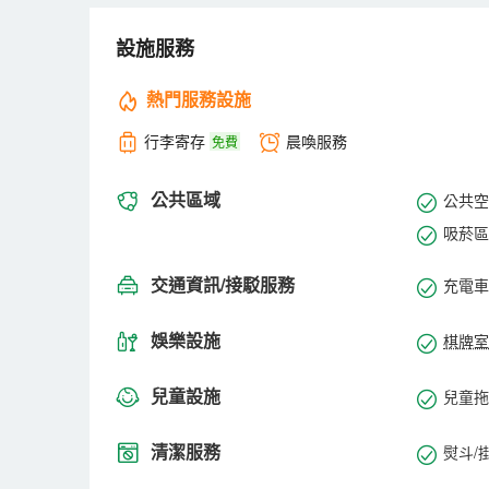
舒適型飯店、內設互娛套房、電競房，電影房，親子家
旅遊度假飯店、棋牌娛樂、茶坊、接待大小型會議的綜
設施服務
舉辦多人的商務會議、各種發佈會、展覽等提供理想的場
文明、禮貌、快捷、規範”的服務。飯店全體員工真誠
熱門服務設施
行李寄存
晨喚服務
免費
公共區域
公共空間
吸菸區
交通資訊/接駁服務
充電車
娛樂設施
棋牌室
兒童設施
兒童拖
清潔服務
熨斗/