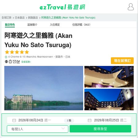
全球訂房
>
日本飯店
>
釧路飯店
>
阿寒遊久之里鶴雅
(Akan Yuku No Sato Tsuruga)
飯店特色
設施簡介
入住規定
住宿評鑑（362）
阿寒遊久之里鶴雅
(Akan
Yuku No Sato Tsuruga)
4 Chome-6-10 Akancho Akankoonsen，釧路市，日本
現在就預訂
全部設施>
2026年08月24日
週一
2026年08月25日
週二
1 晚
搜尋房型