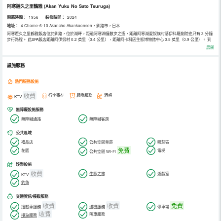
阿寒遊久之里鶴雅
(Akan Yuku No Sato Tsuruga)
開幕時間：
1956
裝修時間：
2024
地址：
4 Chome-6-10 Akancho Akankoonsen，釧路市，日本
阿寒遊久之里鶴雅飯店位於釧路，位於湖畔，距離阿寒湖僅數步之遙，距離阿寒湖愛奴族村落伊科羅劇院也只有 3 分鐘
步行路程。 此SPA飯店距離阿伊努村 0.2 英里（0.4 公里），距離阿卡科因生態博物館中心 0.5 英里（0.9 公里）。 到
全方位服務的 SPA 放鬆一下；在這裡，您可以享受按摩。如果想要休閒地度假，可好好利用溫泉、健身中心和自行車租
展開
賃。此飯店的其他設施包括免費 WiFi、禮賓服務和遊樂廳/遊戲室。 飯店設有多家餐飲設施，包括 2 間餐廳和咖啡館。
您不妨選擇去自助餐廳享用無國界自助餐。 在忙碌的一天後，不妨去酒吧/酒廊輕鬆一下。每日 7:00 至 9:00 提供自助
早餐。 特色服務/設施包括24 小時前台服務、多語言服務和行李寄存。飯店提供收費自助停車。 有 269 間空調客房提
設施服務
供冰箱和液晶電視；您定能在旅途中找到家的舒適。提供免費無線網絡，方便您與朋友保持聯繫；數碼頻道可滿足您的
娛樂需求。浴室提供免費洗浴用品。便利設施包括電話，以及保險箱和書桌。
熱門服務設施
收費
行李寄存
晨喚服務
酒吧
KTV
無障礙設施服務
無障礙通路
無障礙客房
公共區域
禮品店
公共空間禁菸
吸菸區
免費
花園
電梯
公共空間 Wi-Fi
娛樂設施
收費
生態之旅
遊戲室
KTV
釣魚
交通資訊/接駁服務
收費
收費
免費
接駁車服務
送機服務
停車場
收費
叫車服務
接站服務