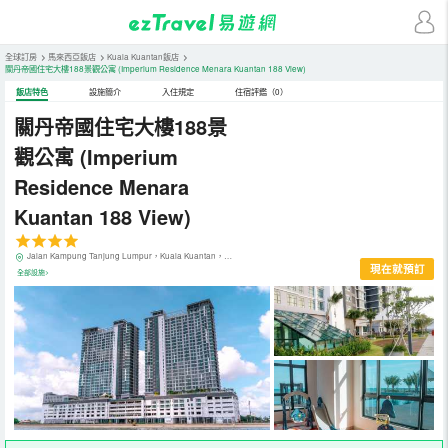
全球訂房
>
馬來西亞飯店
>
Kuala Kuantan飯店
>
關丹帝國住宅大樓188景觀公寓
(Imperium Residence Menara Kuantan 188 View)
飯店特色
設施簡介
入住規定
住宿評鑑（0）
關丹帝國住宅大樓188景
觀公寓
(Imperium
Residence Menara
Kuantan 188 View)
Jalan Kampung Tanjung Lumpur，Kuala Kuantan，馬來西亞
現在就預訂
全部設施>