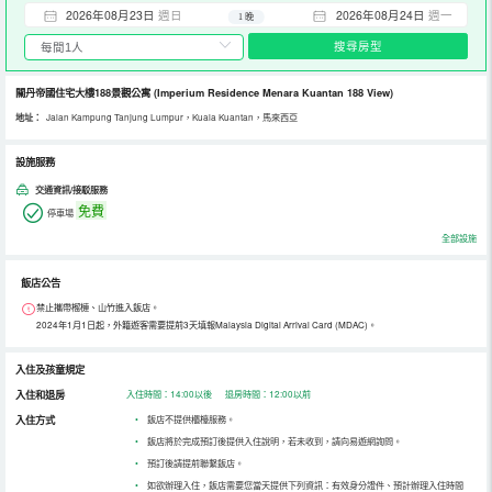
2026年08月23日
週日
2026年08月24日
週一
1 晚
搜尋房型
關丹帝國住宅大樓188景觀公寓
(Imperium Residence Menara Kuantan 188 View)
地址：
Jalan Kampung Tanjung Lumpur，Kuala Kuantan，馬來西亞
設施服務
交通資訊/接駁服務
免費
停車場
全部設施
飯店公告
禁止攜帶榴槤、山竹進入飯店。
2024年1月1日起，外籍遊客需要提前3天填報Malaysia Digital Arrival Card (MDAC)。
入住及孩童規定
入住和退房
入住時間：14:00以後 退房時間：12:00以前
入住方式
•
飯店不提供櫃檯服務。
•
飯店將於完成預訂後提供入住說明，若未收到，請向易遊網詢問。
•
預訂後請提前聯繫飯店。
•
如欲辦理入住，飯店需要您當天提供下列資訊：有效身分證件、預計辦理入住時間