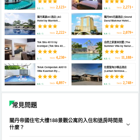
2,123+
2,271+
TWD
TWD
3.1
/ 5
3.9
/ 5
關丹萬豪AC酒店 (AC
關丹MS花園酒店 (Grand
Hotel by Marriott
Darul Makmur Hotel
Kuantan)
Kuantan)
2,222+
2,079+
TWD
TWD
4.5
/ 5
4.4
/ 5
Tok Sira 4010 by
自然之家夏林別墅 (The
Iconique (Tok Sira 4010
Summer Villa by Nature
by Iconique)
Home)
4,230+
11,188+
TWD
TWD
5
/ 5
4.5
/ 5
Teluk Cempedak A8010
拉曼聖淘沙精品酒店
Villa Kuantan By
(Laman Sentosa
Iconique Espace (Teluk
Boutique Residence)
Cempedak A8010 Villa
Kuantan By Iconique
4,897+
2,748+
TWD
TWD
4.5
/ 5
4.1
/ 5
Espace)
常見問題
關丹帝國住宅大樓188景觀公寓的入住和退房時間是
什麼？