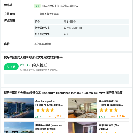
停車場
飯店提供停車位，詳情請諮詢飯店
。
免費
充電車位
•
飯店不提供充電樁。
押金政策
押金
需支付押金
押金收取方式
收取約 MYR 100。
押金付款方式
現金
寵物
不允許攜帶寵物
關丹帝國住宅大樓188景觀公寓的真實旅客評論(0)
0%
的人推薦
0
/5分
易遊網旅遊評鑑由真實飯店旅客提供的評鑑。
關丹帝國住宅大樓188景觀公寓
(Imperium Residence Menara Kuantan 188 View)
附近飯店推薦
Gotcha Imperium
關丹海景帝國公寓
Residence, Spacious
(HomeZz Imperium
Studio Room I Fits
Residence Kuantan
Couple, Friends &
Studio Seaview)
Family 4-5pax (Gotcha
1,957+
1,534+
TWD
TWD
4.7
/ 5
4.2
/ 5
Imperium Residence,
Spacious Studio Room I
關丹Glex帝國 (Kuantan
克羅尼爾酒店 (The
Fits Couple, Friends &
Imperium by Glex)
Colony)
Family 4-5pax)