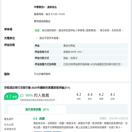
早餐類型3：盒裝食品
營業時間：每天 07:00-10:00
費用請諮詢飯店
停車場
無法提前預約：飯店附近提供私人停車場 (旅客專用)
。
車位有限，先到先停
。
免費
充電車位
•
飯店不提供充電樁。
押金政策
押金
需支付押金
押金收取方式
收取約 MYR 100。
押金付款方式
現金、信用卡
押金退還方式及時間
已支付的押金將於退房後14日內退還至您的原付款方式。
寵物
不允許攜帶寵物
莎婭酒店哥打京那巴魯-2024年翻新的真實旅客評論(211)
4.2
4.4
4.2
4.1
96%
的人推薦
4.2
/5分
地點
整潔
服務
設施
易遊網旅遊評鑑由真實飯店旅客提供的評鑑。
海外旅客評鑑 (211)
5.0
超讚
評價於：2024年12月25日
匿名用戶
酒店有泳池，沒時間去，但圖一就是泳池，房間也不錯，乾淨舒適。周邊的話有便利店，也
好友出遊
有公園，就是不太熱鬧度假的話剛合適，晚上出去路上沒有明亮的建築，也很少有人。
豪華雙床房