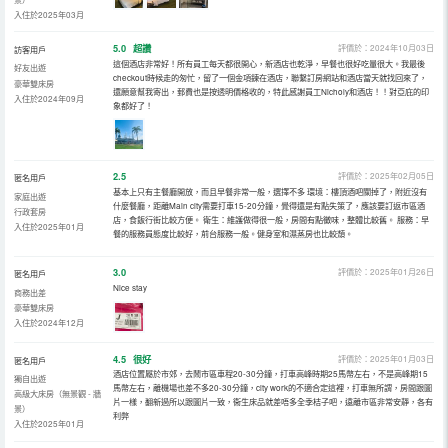
入住於2025年03月
5.0
超讚
評價於：2024年10月03日
訪客用戶
這個酒店非常好！所有員工每天都很開心，新酒店也乾淨，早餐也很好吃量很大。我最後
好友出遊
checkout時候走的匆忙，留了一個金項鍊在酒店，聯繫訂房網站和酒店當天就找回來了，
豪華雙床房
還願意幫我寄出，郵費也是按透明價格收的，特此感謝員工Nicholy和酒店！！對亞庇的印
入住於2024年09月
象都好了！
2.5
評價於：2025年02月05日
匿名用戶
基本上只有主餐廳開放，而且早餐非常一般，選擇不多 環境：樓頂酒吧關掉了，附近沒有
家庭出遊
什麼餐廳，距離Main city需要打車15-20分鐘，覺得還是有點失策了，應該要訂返市區酒
行政套房
店，食飯行街比較方便。 衛生：維護做得很一般，房間有點黴味，整體比較舊。 服務：早
入住於2025年01月
餐的服務員態度比較好，前台服務一般。健身室和濕蒸房也比較頹。
3.0
評價於：2025年01月26日
匿名用戶
Nice stay
商務出差
豪華雙床房
入住於2024年12月
4.5
很好
評價於：2025年01月03日
匿名用戶
酒店位置屬於市郊，去鬧市區車程20-30分鐘，打車高峰時期25馬幣左右，不是高峰期15
獨自出遊
馬幣左右，離機場也差不多20-30分鐘，city work的不適合定這裡，打車無所謂，房間跟圖
高級大床房（無景觀 - 牆
片一樣，翻新過所以跟圖片一致，衞生床品就差唔多全季桔子吧，遠離市區非常安靜，各有
景）
利弊
入住於2025年01月