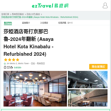
全球訂房
>
馬來西亞飯店
>
亞庇(沙巴)飯店
>
莎婭酒店哥打京那巴魯-2024年翻新
(Asaya Hotel Kota Kinabalu - Refurbished 2024)
飯店特色
設施簡介
入住規定
住宿評鑑（211）
莎婭酒店哥打京那巴
魯-2024年翻新
(Asaya
Hotel Kota Kinabalu -
Refurbished 2024)
Jln Metro 2, Metro Town，亞庇，馬來西亞
現在就預訂
全部設施>