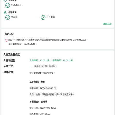
兒童設施
兒童游泳池
休閒設施
三溫暖
日光浴場
全部設施
飯店公告
2024年1月1日起，外籍遊客需要提前3天填報Malaysia Digital Arrival Card (MDAC)。
禁止攜帶榴槤、山竹進入飯店。
入住及孩童規定
入住和退房
入住時間：15:00以後 退房時間：12:00以前
入住方式
•
櫃檯服務時間：24小時。
早餐政策
飯店提供3種不同類型早餐。
早餐類型1：單點
營業時間：每天 07:00-10:00
費用：收費，單點品項價格，請以現場供應為準。
早餐類型2：自助餐
營業時間：每天 07:00-10:00
成人費用：MYR 25/人