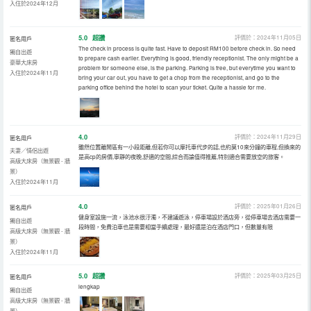
入住於2024年12月
5.0
超讚
評價於：2024年11月05日
匿名用戶
The check in process is quite fast. Have to deposit RM100 before check in. So need
獨自出遊
to prepare cash earlier. Everything is good, friendly receptionist. The only might be a
豪華大床房
problem for someone else, is the parking. Parking is free, but everytime you want to
入住於2024年11月
bring your car out, you have to get a chop from the receptionist, and go to the
parking office behind the hotel to scan your ticket. Quite a hassle for me.
4.0
評價於：2024年11月29日
匿名用戶
雖然位置離鬧區有一小段距離,但若你可以摩托車代步的話,也約莫10來分鐘的車程,但換來的
夫妻／情侶出遊
是高cp的房價,寧靜的夜晚,舒適的空間,綜合而論值得推薦,特別適合需要放空的旅客。
高級大床房（無景觀 - 牆
景）
入住於2024年11月
4.0
評價於：2025年01月26日
匿名用戶
健身室設施一流，泳池水很汙濁，不建議遊泳，停車場設於酒店旁，從停車場去酒店需要一
獨自出遊
段時間，免費泊車也是需要相當手續處理，最好還是泊在酒店門口，但數量有限
高級大床房（無景觀 - 牆
景）
入住於2024年11月
5.0
超讚
評價於：2025年03月25日
匿名用戶
lengkap
獨自出遊
高級大床房（無景觀 - 牆
景）