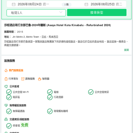
2026年08月24日
週一
2026年08月25日
週二
1 晚
搜尋房型
莎婭酒店哥打京那巴魯-2024年翻新
(Asaya Hotel Kota Kinabalu - Refurbished 2024)
開幕時間：
2015
地址：
Jln Metro 2, Metro Town，亞庇，馬來西亞
莎婭飯店哥打京那巴魯就是一家雅高飯店集團旗下的舒適性度假飯店。飯店位於亞庇的黃金地段。 飯店設施一應俱全，
周邊交通便捷。
哥打京那巴魯雅高娥凡嬌飯店共有103間全新裝修客房，各客房裝飾舒適簡單，基礎設施設備齊全，配有乾淨的床品以
展開
及免費洗漱用品。住店的差旅客人還能享受免費的無限網絡。飯店內設施繁多，所有房間設有免費無線網絡, 24小時前
台, 24小時客房服務, 無障礙設施, 行李存放服務等都已配備。飯店環境寧靜，還設有健身中心, 桑拿, 室外游泳池等休閒
設施。
設施服務
熱門服務設施
行李寄存
晨喚服務
咖啡廳
公共區域
公共空間 Wi-Fi
電梯
公共空間禁菸
吸菸區
行政酒廊
無障礙設施服務
無障礙通路
現場備有輪椅
交通資訊/接駁服務
免費
停車場