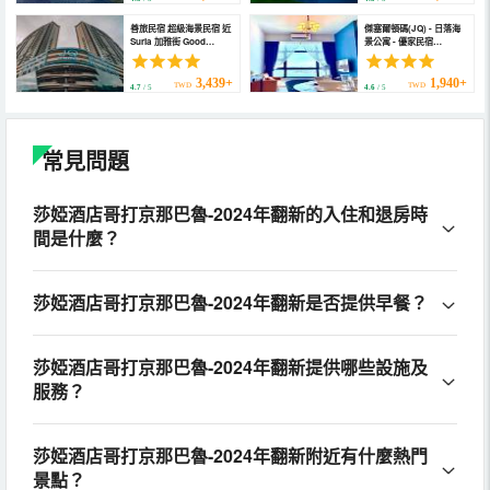
善旅民宿 超級海景民宿 近
傑塞爾頓碼(JQ) - 日落海
Suria 加雅街 Good
景公寓 - 優家民宿
Travel KK (Seaview
(Jesselton Quay -
Jesselton Quay Near
Sunset Ocean View
Suria Sabah, Gaya
Apartments by Quality
3,439+
1,940+
TWD
TWD
4.7
/ 5
4.6
/ 5
Street)
Home Living)
常見問題
莎婭酒店哥打京那巴魯-2024年翻新的入住和退房時
間是什麼？
莎婭酒店哥打京那巴魯-2024年翻新是否提供早餐？
莎婭酒店哥打京那巴魯-2024年翻新提供哪些設施及
服務？
莎婭酒店哥打京那巴魯-2024年翻新附近有什麼熱門
景點？