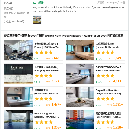
5.0
超讚
評價於：2024年09月29日
匿名用戶
Very convenient and the staff friendly. Recommended. Gym and swimming also easy
家庭出遊
to access. Will repeat again in the future.
高級大床房（無景觀 - 牆
景）
入住於2024年09月
莎婭酒店哥打京那巴魯-2024年翻新
(Asaya Hotel Kota Kinabalu - Refurbished 2024)
附近飯店推薦
里卡士海灣亞庇 (Sea &
亞庇麗美公寓酒店
Forest | 180° Dual-View
(La.mer Butik Hotel)
3BR | Urban Oasis)
5,648+
1,849+
TWD
TWD
2
/ 5
4.1
/ 5
亞庇麗美公寓酒店 (Bay
BAYSUITES SEAVIEW 2
Win) (Bay Win La.mer
BEDROOM 7PAX/9PAX
Butik)
(BAYSUITES SEAVIEW 2
BEDROOM 7PAX/9PAX)
2,174+
4,813+
TWD
TWD
3.7
/ 5
3.5
/ 5
海灣套房之家
Baysuites Near Sicc
(Homesuite' Home at
(Baysuites Near Sicc)
Bay Suites)
1,437+
1,681+
TWD
TWD
4.4
/ 5
2.9
/ 5
Bay Suite @ Kota
哥打基納巴盧應時大酒店
Kinabalu - 8Avenue
(Grand InHotel Kota
(Bay Suite @ Kota
Kinabalu)
Kinabalu - 8Avenue)
1,356+
1,350+
TWD
TWD
4.5
/ 5
4.3
/ 5