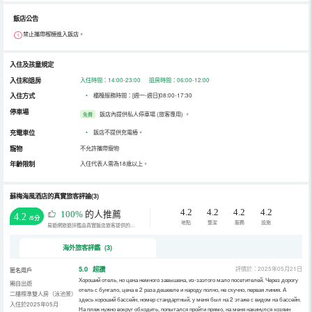
飯店公告
禁止攜帶榴槤進入飯店。
入住及孩童規定
入住和退房
入住時間：14:00-23:00 退房時間：06:00-12:00
入住方式
•
櫃檯服務時間：[週一-週日]08:00-17:30
停車場
飯店內提供私人停車場 (旅客專用)
。
免費
充電車位
•
飯店不提供充電樁。
寵物
不允許攜帶寵物
年齡限制
入住代表人需為18歲以上。
蘇梅海風酒店的真實旅客評論(3)
4.2
4.2
4.2
4.2
100%
的人推薦
4.2
/5分
地點
整潔
服務
設施
易遊網旅遊評鑑由真實飯店旅客提供的評鑑。
海外旅客評鑑 (3)
5.0
超讚
評價於：2025年05月21日
匿名用戶
Хороший отель, но цена немного завышена, из-заэтого мало посетителей. Через дорогу
獨自出遊
отель с бунгало, цена в 2 раза дешевле и народу полно, не скучно, первая линия. А
二樓標準雙人房（泳池景）
здесь хороший бассейн, номер стандартный, у меня был на 2 этаже с видом на бассейн.
入住於2025年05月
На пляж нужно вокруг обходить, попытался пройти прямо, на меня накинулся хозяин