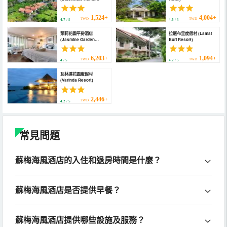
Samui)
1,524+
4,004+
TWD
TWD
4.7
/ 5
4.5
/ 5
茉莉花園平房酒店
拉邁布里度假村 (Lamai
(Jasmine Garden
Buri Resort)
Bungalow)
6,203+
1,094+
TWD
TWD
4
/ 5
4.2
/ 5
瓦林達花園度假村
(Varinda Resort)
2,446+
TWD
4.2
/ 5
常見問題
蘇梅海風酒店的入住和退房時間是什麼？
蘇梅海風酒店是否提供早餐？
蘇梅海風酒店提供哪些設施及服務？