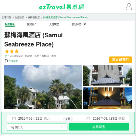
全球訂房
>
泰國飯店
>
蘇梅島飯店
>
蘇梅海風酒店
(Samui Seabreeze Place)
飯店特色
設施簡介
入住規定
住宿評鑑（3）
蘇梅海風酒店
(Samui
Seabreeze Place)
124/446 M.3 T.Maret，馬叻，蘇梅島，泰國
現在就預訂
全部設施>
2026年08月22日
週六
2026年08月23日
週日
1 晚
搜尋房型