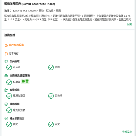
蘇梅海風酒店
(Samui Seabreeze Place)
地址：
124/446 M.3 T.Maret，馬叻，蘇梅島，泰國
蘇梅島海風廣場飯店位於蘇梅島拉邁城中心，距離拉邁海灘和銀灘不到 15 分鐘車程。 此海灘飯店距離查汶海灘 6.6 英
里（10.7 公里），距離漁人村 9.3 英里（15 公里）。 享受室外游泳池等度假設施，或者到花園欣賞美景。此飯店的其
他設施包括免費 WiFi和旅遊/票務服務。 在蘇梅島海風廣場飯店，您可以去餐廳享用美餐。 特色服務/設施包括快速入
展開
住、行李寄存和前台保管箱。住客可付費使用渡輪碼頭班車，飯店還提供免費自助停車。 有 25 間空調客房提供冰箱和
迷你吧；您定能在旅途中找到家的舒適。客房設有私人陽台。提供免費無線網絡，方便您與朋友保持聯繫；有線頻道可
滿足您的娛樂需求。浴室提供淋浴設施和免費洗浴用品。
設施服務
熱門服務設施
行李寄存
公共區域
吸菸區
花園
交通資訊/接駁服務
免費
停車場
娛樂設施
專屬海灘區
游泳池
運動設施
皮划艇運動
櫃台服務語言
英文
泰文
全部設施