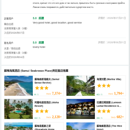
отеля, кричал что это его дом и так нельзя, пришлось быть грозным и всё равно пройти.
Ламаи очень понравился, действительно курортное место.
5.0
超讚
評價於：2026年07月21日
訪客用戶
Very good hotel, good location, good service
獨自出遊
池景標準雙人房（3樓）
入住於2026年07月
5.0
超讚
評價於：2026年06月01日
匿名用戶
lovely hotel
夫妻／情侶出遊
池景標準雙人房（3樓）
入住於2026年04月
蘇梅海風酒店
(Samui Seabreeze Place)
附近飯店推薦
蘇梅森斯瑞維夫 (Samui
海濱別墅 (Marina Villa)
Sense Revive)
7,374+
1,794+
TWD
TWD
0
/ 5
4.5
/ 5
阿羅哈度假酒店 (Aloha
拉邁拉姆旅館 (Lamoon
Resort)
Lamai Residence &
Guesthouse)
2,128+
682+
TWD
TWD
4.2
/ 5
4.6
/ 5
蘇梅島藍鯨之家
蘇梅蜂巢酒店 (The Hive
(Bluewhale Home
Hotel)