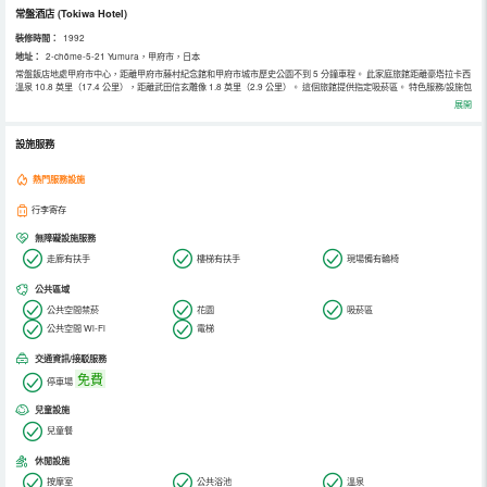
常盤酒店
(Tokiwa Hotel)
裝修時間：
1992
地址：
2-chōme-5-21 Yumura，甲府市，日本
常盤飯店地處甲府市中心，距離甲府市藤村紀念館和甲府市城市歷史公園不到 5 分鐘車程。 此家庭旅館距離豪塔拉卡西
溫泉 10.8 英里（17.4 公里），距離武田信玄雕像 1.8 英里（2.9 公里）。 這個旅館提供指定吸菸區。 特色服務/設施包
括24 小時前台服務、行李寄存和電梯。飯店提供免費自助停車。 有 50 間客房提供冰箱和平板電視；您定能在旅途中找
展開
到家的舒適。提供免費無線網絡，方便您與朋友保持聯繫；衛星頻道可滿足您的娛樂需求。配備獨立的浴缸和淋浴的私
人浴室提供免費洗浴用品和吹風機。便利設施包括電話，以及保險箱和迷你吧。
設施服務
熱門服務設施
行李寄存
無障礙設施服務
走廊有扶手
樓梯有扶手
現場備有輪椅
公共區域
公共空間禁菸
花園
吸菸區
公共空間 Wi-Fi
電梯
交通資訊/接駁服務
免費
停車場
兒童設施
兒童餐
休閒設施
按摩室
公共浴池
溫泉