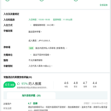
全部設施
入住及孩童規定
入住和退房
入住時間：15:00-19:00 退房時間：11:00以前
入住方式
•
櫃檯服務時間：24小時。
早餐政策
飯店提供早餐。
成人費用：JPY 5,000/人
停車場
飯店內提供私人停車場 (旅客專用)
。
免費
充電車位
•
飯店不提供充電樁。
寵物
不允許攜帶寵物
年齡限制
入住代表人需為18歲以上。
常盤酒店的真實旅客評論(20)
4.6
4.8
4.7
4.4
95%
的人推薦
4.6
/5分
地點
整潔
服務
設施
易遊網旅遊評鑑由真實飯店旅客提供的評鑑。
海外旅客評鑑 (20)
4.7
很棒
評價於：2026年04月10日
訪客用戶
酒店內部環境可以，但是外面環境不是很好，酒店服務很好，溫泉也不錯，房間可以看見富
好友出遊
士山，很遠不是很清楚