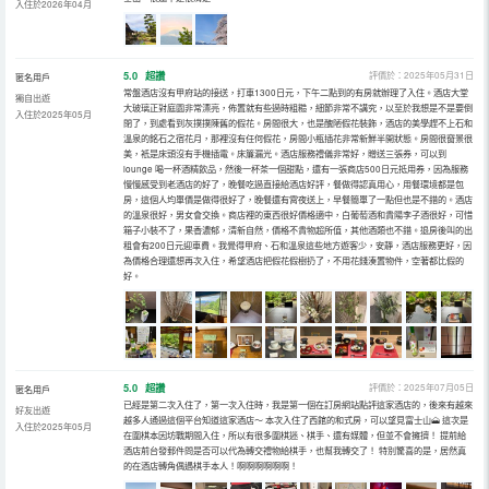
入住於2026年04月
5.0
超讚
評價於：2025年05月31日
匿名用戶
常盤酒店沒有甲府站的接送，打車1300日元，下午二點到的有房就辦理了入住。酒店大堂
獨自出遊
大玻璃正對庭園非常漂亮，佈置就有些過時粗糙，細節非常不講究，以至於我想是不是要倒
入住於2025年05月
閉了，到處看到灰撲撲陳舊的假花。房間很大，也是醜陋假花裝飾，酒店的美學趕不上石和
溫泉的銘石之宿花月，那裡沒有任何假花，房間小瓶插花非常新鮮半開狀態。房間很𥦬景很
美，衹是床頭沒有手機插電。床簾漏光。酒店服務禮儀非常好，贈送三張券，可以到
lounge 喝一杯酒精飲品，然後一杯茶一個甜點，還有一張商店500日元抵用券，因為服務
慢慢感受到老酒店的好了，晚餐吃過直接給酒店好評，餐做得認真用心，用餐環境都是包
房，這個人均單價是做得很好了，晚餐還有霄夜送上，早餐簡單了一點但也是不錯的。酒店
的溫泉很好，男女會交換。商店裡的東西很好價格適中，白葡萄酒和貴陽李子酒很好，可惜
箱子小裝不了，果香濃郁，清新自然，價格不貴物超所值，其他酒類也不錯。退房後叫的出
租會有200日元迎車費。我覺得甲府、石和溫泉這些地方遊客少，安靜，酒店服務更好，因
為價格合理還想再次入住，希望酒店把假花假樹扔了，不用花錢湊置物件，空著都比假的
好。
5.0
超讚
評價於：2025年07月05日
匿名用戶
已經是第二次入住了，第一次入住時，我是第一個在訂房網站點評這家酒店的，後來有越來
好友出遊
越多人通過這個平台知道這家酒店～ 本次入住了西館的和式房，可以望見富士山🗻 這次是
入住於2025年05月
在圍棋本因坊戰期間入住，所以有很多圍棋迷、棋手、還有媒體，但並不會擁擠！ 提前給
酒店前台發郵件問是否可以代為轉交禮物給棋手，也幫我轉交了！ 特別驚喜的是，居然真
的在酒店轉角偶遇棋手本人！啊啊啊啊啊啊！