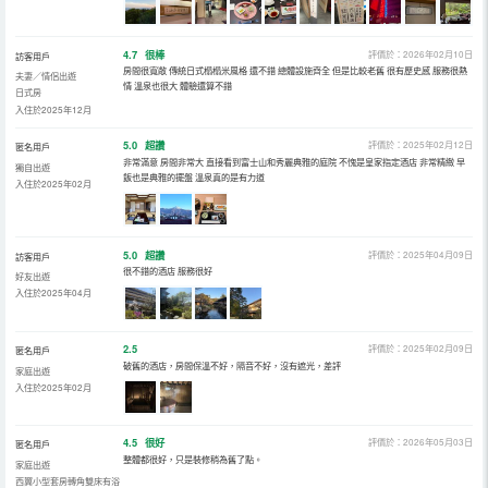
4.7
很棒
評價於：2026年02月10日
訪客用戶
房間很寬敞 傳統日式榻榻米風格 還不錯 總體設施齊全 但是比較老舊 很有歷史感 服務很熱
夫妻／情侶出遊
情 溫泉也很大 體驗還算不錯
日式房
入住於2025年12月
5.0
超讚
評價於：2025年02月12日
匿名用戶
非常滿意 房間非常大 直接看到富士山和秀麗典雅的庭院 不愧是皇家指定酒店 非常精緻 早
獨自出遊
飯也是典雅的擺盤 溫泉真的是有力道
入住於2025年02月
5.0
超讚
評價於：2025年04月09日
訪客用戶
很不錯的酒店 服務很好
好友出遊
入住於2025年04月
2.5
評價於：2025年02月09日
匿名用戶
破舊的酒店，房間保溫不好，隔音不好，沒有遮光，差評
家庭出遊
入住於2025年02月
4.5
很好
評價於：2026年05月03日
匿名用戶
整體都很好，只是裝修稍為舊了點。
家庭出遊
西翼小型套房轉角雙床有浴