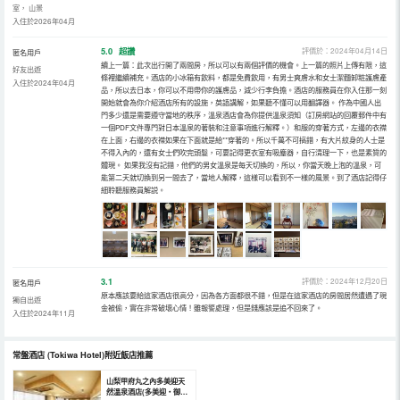
室， 山景
入住於2026年04月
5.0
超讚
評價於：2024年04月14日
匿名用戶
續上一篇：此次出行開了兩間房，所以可以有兩個評價的機會。上一篇的照片上傳有限，這
好友出遊
條裡繼續補充。酒店的小冰箱有飲料，都是免費飲用，有男士爽膚水和女士潔麵卸粧護膚產
入住於2024年04月
品，所以去日本，你可以不用帶你的護膚品，減少行李負擔。酒店的服務員在你入住那一刻
開始就會為你介紹酒店所有的設施，英語講解，如果聽不懂可以用翻譯器。 作為中國人出
門多少還是需要遵守當地的秩序，溫泉酒店會為你提供溫泉須知（訂房網站的回覆郵件中有
一個PDF文件專門對日本溫泉的著裝和注意事項進行解釋。）和服的穿著方式，左邊的衣襟
在上面，右邊的衣襟如果在下面就是給**穿著的。所以千萬不可搞錯，有大片紋身的人士是
不得入內的，還有女士們吹完頭髮，可要記得更衣室有吸塵器，自行清理一下，也是素質的
體現。 如果我沒有記錯，他們的男女溫泉是每天切換的，所以，你當天晚上泡的溫泉，可
能第二天就切換到另一間去了，當地人解釋，這樣可以看到不一樣的風景。到了酒店記得仔
細聆聽服務員解説。
3.1
評價於：2024年12月20日
匿名用戶
原本應該要給這家酒店很高分，因為各方面都很不錯，但是在這家酒店的房間居然遭遇了現
獨自出遊
金被偷，實在非常破壞心情！雖報警處理，但是錢應該是追不回來了。
入住於2024年11月
常盤酒店
(Tokiwa Hotel)
附近飯店推薦
山梨甲府丸之內多美迎天
然溫泉酒店(多美迎・御宿