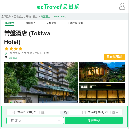
全球訂房
>
日本飯店
>
甲府市飯店
>
常盤酒店
(Tokiwa Hotel)
飯店特色
設施簡介
入住規定
住宿評鑑（20）
常盤酒店
(Tokiwa
Hotel)
2-chōme-5-21 Yumura，甲府市，日本
現在就預訂
全部設施>
2026年08月25日
週二
2026年08月26日
週三
1 晚
搜尋房型