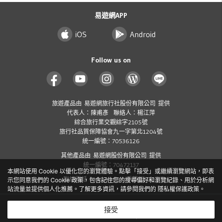
易遊網APP
iOS
Android
Follow us on
旅遊產品由 易遊網旅行社股份有限公司 提供
代表人：陳甫彥 聯絡人：楊江萍
綜合旅行業交觀綜字2105號
旅行社品質保障協會九一字第北1204號
統一編號：70536126
其他產品由 易遊網股份有限公司 提供
統一編號：70472137
本網站使用 Cookie 以優化您的瀏覽體驗。點擊「接受」或繼續瀏覽網站，即表
聯絡電話：412-8001 ( 手機加 02 )
示您同意我們的 Cookie 政策，包含記住您的搜尋偏好和瀏覽紀錄、用於分析網
站流量並提供個人化推薦。了解更多資訊，請參閱我們的
隱私權保護政策
。
Copyright
2026 ezTravel Co., Ltd. All rights reserved.
©
接受
隱私權保護政策及個資聲明
交易安全