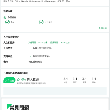
地址：
75-1 Toida, Bobata, Ishikawamachi, Ishikawa-gun，石川町，日本
設施服務
休閒設施
溫泉
公共浴池
全部設施
入住及孩童規定
入住和退房
入住時間：15:00以後 退房時間：10:00以前
入住方式
•
飯店不提供櫃檯服務。
充電車位
•
飯店不提供充電樁。
寵物
不允許攜帶寵物
八幡屋的真實旅客評論(0)
3.4
3.4
3.4
3.4
0%
的人推薦
3.4
/5分
地點
整潔
服務
設施
易遊網旅遊評鑑由真實飯店旅客提供的評鑑。
常見問題