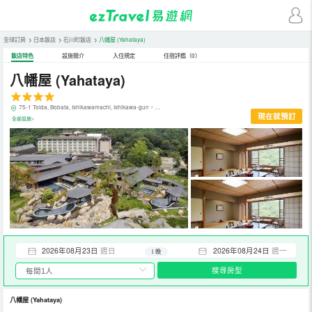
全球訂房
>
日本飯店
>
石川町飯店
>
八幡屋
(Yahataya)
飯店特色
設施簡介
入住規定
住宿評鑑（0）
八幡屋
(Yahataya)
75-1 Toida, Bobata, Ishikawamachi, Ishikawa-gun，石川町，日本
現在就預訂
全部設施>
2026年08月23日
週日
2026年08月24日
週一
1 晚
搜尋房型
八幡屋
(Yahataya)