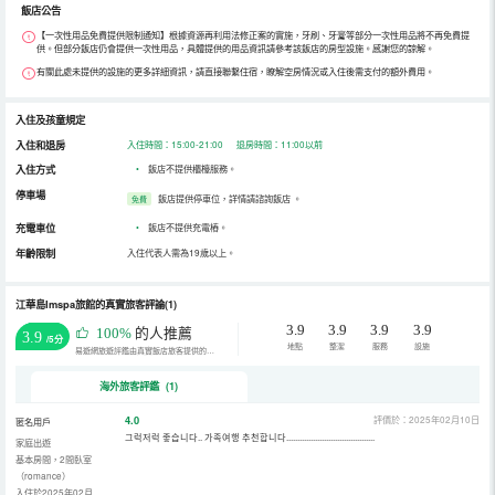
飯店公告
【一次性用品免費提供限制通知】根據資源再利用法修正案的實施，牙刷、牙膏等部分一次性用品將不再免費提
供。但部分飯店仍會提供一次性用品，具體提供的用品資訊請參考該飯店的房型設施。感謝您的諒解。
有關此處未提供的設施的更多詳細資訊，請直接聯繫住宿，瞭解空房情況或入住後需支付的額外費用。
入住及孩童規定
入住和退房
入住時間：15:00-21:00 退房時間：11:00以前
入住方式
•
飯店不提供櫃檯服務。
停車場
飯店提供停車位，詳情請諮詢飯店
。
免費
充電車位
•
飯店不提供充電樁。
年齡限制
入住代表人需為19歲以上。
江華島Imspa旅館的真實旅客評論(1)
3.9
3.9
3.9
3.9
100%
的人推薦
3.9
/5分
地點
整潔
服務
設施
易遊網旅遊評鑑由真實飯店旅客提供的評鑑。
海外旅客評鑑 (1)
4.0
評價於：2025年02月10日
匿名用戶
그럭저럭 좋습니다.. 가족여행 추천합니다........................................
家庭出遊
基本房間，2間臥室
（romance）
入住於2025年02月