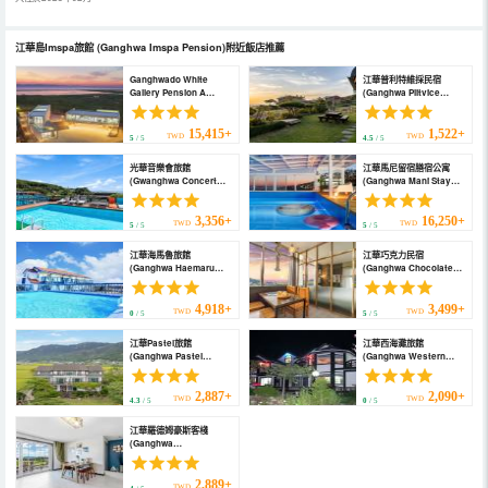
江華島Imspa旅館
(Ganghwa Imspa Pension)
附近飯店推薦
Ganghwado White
江華普利特維採民宿
Gallery Pension A
(Ganghwa Plitvice
(Ganghwado White
Pension)
Gallery Pension A)
15,415+
1,522+
TWD
TWD
5
/ 5
4.5
/ 5
光華音樂會旅館
江華馬尼留宿膳宿公寓
(Gwanghwa Concert
(Ganghwa Mani Stay
Pension)
Pension)
3,356+
16,250+
TWD
TWD
5
/ 5
5
/ 5
江華海馬魯旅館
江華巧克力民宿
(Ganghwa Haemaru
(Ganghwa Chocolate
Pension)
Pension)
4,918+
3,499+
TWD
TWD
0
/ 5
5
/ 5
江華Pastel旅館
江華西海灘旅館
(Ganghwa Pastel
(Ganghwa Western
Pension)
Beach Pension)
2,887+
2,090+
TWD
TWD
4.3
/ 5
0
/ 5
江華羅德姆豪斯客棧
(Ganghwa
Rodemhouse Pension)
2,889+
TWD