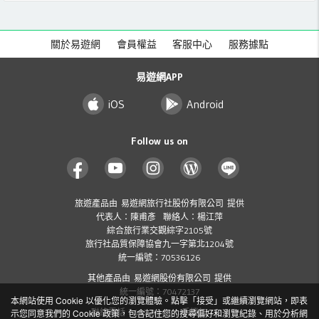
關於易遊網
會員權益
客服中心
服務據點
易遊網APP
iOS
Android
Follow us on
旅遊產品由 易遊網旅行社股份有限公司 提供
代表人：陳甫彥 聯絡人：楊江萍
綜合旅行業交觀綜字2105號
旅行社品質保障協會九一字第北1204號
統一編號：70536126
其他產品由 易遊網股份有限公司 提供
統一編號：70472137
本網站使用 Cookie 以優化您的瀏覽體驗。點擊「接受」或繼續瀏覽網站，即表
聯絡電話：412-8001 ( 手機加 02 )
示您同意我們的 Cookie 政策，包含記住您的搜尋偏好和瀏覽紀錄、用於分析網