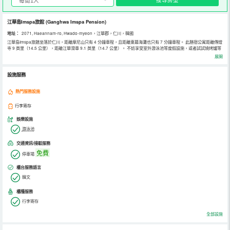
江華島Imspa旅館
(Ganghwa Imspa Pension)
地址：
2071, Haeannam-ro, Hwado-myeon，江華郡，仁川，韓國
江華島Imspa旅館坐落於仁川，距離摩尼山只有 4 分鐘車程，且距離東幕海灘也只有 7 分鐘車程。 此膳宿公寓距離傳燈
寺 9 英里（14.5 公里），距離江華滑車 9.1 英里（14.7 公里）。 不妨享受室外游泳池等度假設施，或者試試燒烤爐等
服務和設施。 飯店提供免費自助停車。 有 10 間空調客房提供冰箱和液晶電視；您定能在旅途中找到家的舒適。提供免
展開
費無線網絡，方便您與朋友保持聯繫。提供備有浴缸或淋浴的浴室。
設施服務
熱門服務設施
行李寄存
娛樂設施
游泳池
交通資訊/接駁服務
免費
停車場
櫃台服務語言
韓文
櫃檯服務
行李寄存
全部設施