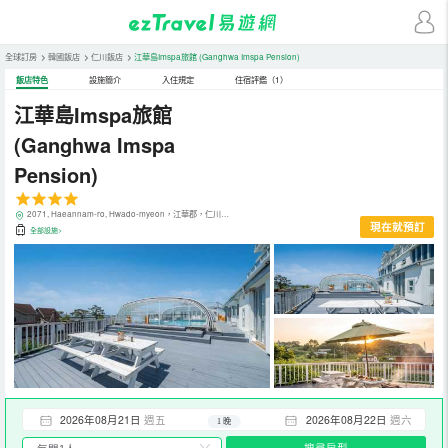
全球訂房
>
韓國飯店
>
仁川飯店
>
江華島Imspa旅館
(Ganghwa Imspa Pension)
飯店特色
設施簡介
入住規定
住宿評鑑（1）
江華島Imspa旅館
(Ganghwa Imspa
Pension)
2071, Haeannam-ro, Hwado-myeon，江華郡，仁川，韓國
現在就預訂
全部設施>
2026年08月21日
週五
2026年08月22日
週六
1 晚
搜尋房型