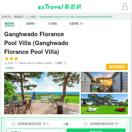
全球訂房
>
韓國飯店
>
仁川飯店
>
Ganghwado Florance Pool Villa
(Ganghwado Florance Pool Villa)
飯店特色
設施簡介
入住規定
住宿評鑑（0）
Ganghwado Florance
Pool Villa
(Ganghwado
Florance Pool Villa)
2487-17, Haeannam-ro, Hwado-myeon，江華郡，仁川，韓國
現在就預訂
全部設施>
2026年08月23日
週日
2026年08月24日
週一
1 晚
搜尋房型