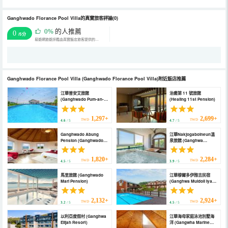
Ganghwado Florance Pool Villa的真實旅客評論(0)
0%
的人推薦
0
/5分
易遊網旅遊評鑑由真實飯店旅客提供的評鑑。
Ganghwado Florance Pool Villa
(Ganghwado Florance Pool Villa)
附近飯店推薦
江華普安艾旅館
治癒第 11 號旅館
(Ganghwado Pum-an-
(Healing 11st Pension)
ae Spa Independent
Pension)
1,297+
2,699+
TWD
TWD
4.6
/ 5
4.7
/ 5
Ganghwado Abung
江華Nakjogaboineun溫
Pension (Ganghwado
泉旅館 (Ganghwa
Abung Pension)
Nakjogaboineun Spa
Pension)
1,820+
2,284+
TWD
TWD
4.5
/ 5
3.9
/ 5
馬里旅館 (Ganghwado
江華穆爾多伊雅吉民宿
Mari Pension)
(Ganghwa Muldoll Iyagi
Pension)
2,132+
2,924+
TWD
TWD
3.2
/ 5
4.5
/ 5
以利亞度假村 (Ganghwa
江華海母家庭泳池別墅海
Elijah Resort)
洋 (Gangwha Marine