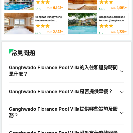
Kids Family Pool Villa
Pension)
6,105+
2,903+
TWD
TWD
4.4
/ 5
4.1
/ 5
Ganghwa Punggyeongi
Ganghwado Ari House
Meomuneun Got
Pension (Ganghwado
(Ganghwa Punggyeongi
Ari House Pension)
Meomuneun Got)
2,375+
2,220+
TWD
TWD
3.5
/ 5
0
/ 5
常見問題
Ganghwado Florance Pool Villa的入住和退房時間
是什麼？
Ganghwado Florance Pool Villa是否提供早餐？
Ganghwado Florance Pool Villa提供哪些設施及服
務？
Ganghwado Florance Pool Villa附近有什麼熱門景