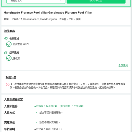
Ganghwado Florance Pool Villa
(Ganghwado Florance Pool Villa)
地址：
2487-17, Haeannam-ro, Hwado-myeon，江華郡，仁川，韓國
設施服務
公共區域
公共空間 Wi-Fi
娛樂設施
游泳池
全部設施
飯店公告
【一次性用品免費提供限制通知】根據資源再利用法修正案的實施，牙刷、牙膏等部分一次性用品將不再免費提
供。但部分飯店仍會提供一次性用品，具體提供的用品資訊請參考該飯店的房型設施。感謝您的諒解。
入住及孩童規定
入住和退房
入住時間：14:00以後 退房時間：12:00以前
入住方式
•
飯店不提供櫃檯服務。
充電車位
•
飯店不提供充電樁。
年齡限制
入住代表人需為19歲以上。