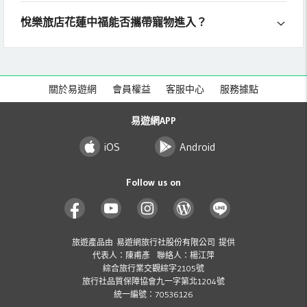
悅樂旅店花蓮中福能否攜帶寵物進入？
關於易遊網
會員權益
客服中心
服務據點
易遊網APP
iOS
Android
Follow us on
旅遊產品由 易遊網旅行社股份有限公司 提供
代表人：陳甫彥 聯絡人：楊江萍
綜合旅行業交觀綜字2105號
旅行社品質保障協會九一字第北1204號
統一編號：70536126