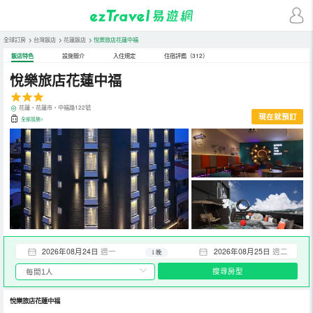
全球訂房
>
台灣飯店
>
花蓮飯店
>
悅樂旅店花蓮中福
飯店特色
設施簡介
入住規定
住宿評鑑（312）
悅樂旅店花蓮中福
花蓮，花蓮市，中福路122號
現在就預訂
全部設施>
2026年08月24日
週一
2026年08月25日
週二
1 晚
搜尋房型
悅樂旅店花蓮中福