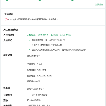
全部設施
飯店公告
2025年起，因應環保政策，所有旅宿不再提供一次性備品。
入住及孩童規定
入住和退房
入住時間：15:00-23:00 退房時間：07:00-11:00
入住方式
•
櫃檯服務時間：[週一-週日]07:00-23:00
•
自助入住：使用自助入住機辦理入住。
•
飯店將於完成預訂後提供入住說明，若未收到，請向易遊網詢問。
早餐政策
飯店提供早餐。
早餐類型：自助餐
早餐種類：西式、中式
營業時間：每天 07:30-10:30
費用請諮詢飯店
停車場
飯店不提供停車位
。
充電車位
•
飯店不提供充電樁。
寵物
不允許攜帶寵物
年齡限制
入住代表人需為18歲以上。