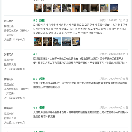
5.0
超讚
評價於：2025年10月10日
匿名用戶
도미토리 룸에 숙박을 했지만 믿기지 않을 정도로 모든 면에서 훌륭하였습니다. 건물 곳곳에
獨自出遊
디자인이 멋지게 잘 꾸며져 있었고, 특히 옥상 공간은 뷰도 멋지고 밤에 특히 매우 분위기가
青春背包客床（限男性）
좋았습니다. 다양한 간식 제공, 맛있는 조식 또한 매우 만족했습니다.
（床位房）
入住於2025年09月
4.0
評價於：2026年04月21日
訪客用戶
環境整潔衛生，比較不一樣的是他的宵夜有18種泡麵可以選擇，美中不足的是停車不方
家庭出遊
便，購買的方案如不含停車位的話就要自己找停車位，早餐選擇不多，整體來說還算可以。
歡樂四人房
入住於2026年04月
5.0
超讚
評價於：2026年07月06日
訪客用戶
整體下來都不錯 早餐好吃，宵夜也很好吃 還有點心跟咖啡都能使用 重點是還有休息室的空
家庭出遊
間 完全沒有任何缺點😍😍
青春背包客床（限男性）
（床位房）
入住於2026年07月
4.7
很棒
評價於：2026年07月10日
訪客用戶
入住的房型剛好是小朋友希望的，樓中樓的的設計讓他有屬於自己的小空間和不同的體驗👍
家庭出遊
設施佳 服務人員友善
歡樂四人房
入住於2026年07月