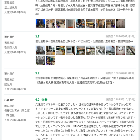
五星高級飯店的設施與設計感，高貴不貴，超乎想像的設施齊全，接待人員的得體禮貌的接
家庭出遊
待、及詳細的介紹，是住宿了兩天的真實感受。由於在市區並且有提供了腳踏車租借，想去
活力雙床房
近的都非常方便，腳踏車騎起來順暢紮實有籃子好放東西、並且有在維護（這一點非常重
入住於2026年06月
要）
3.7
評價於：2026年02月18日
匿名用戶
住宿沒有停車位需要外面自己找車位，所以很扣分，但麻雀雖小五藏俱全，整體來說還ok
家庭出遊
歡樂四人房
入住於2026年02月
3.2
評價於：2026年07月29日
匿名用戶
住宿中規中矩 有提供晚點心 但是是晚上10點以後才提供。 另外接近15點了 卻要客人等到
家庭出遊
15點後才能入房 感覺有點不夠大氣。 這種價位真的可以找其他地方住。
陽光房
入住於2026年07月
4.2
很好
評價於：2025年10月08日
訪客用戶
女性用のドミトリーに泊まりました。 日本語の説明の物もあってわかりやすかったで
獨自出遊
す。 ドミトリーにはその部屋にシャワーとトイレがありました。 朝は朝食付きのものに
青春背包客床（限女性）
しました。美味しかったです👍 夜も夜食みたいなものを自分で作れるらしいです。 ロケ
（床位房）
ーションは良いです。夜市も近いし自転車もパスポートを預ければ無料で借りられます。
入住於2025年10月
でも、花蓮駅からは歩いて50分かかります。 八階はエレベーターで行けず７階から階段
で行けました。コインランドリーNT$50で洗濯出來ました。乾燥も追加でNT$50です。
一台しかないので混まない時間を考えて洗濯したほうが良いです。待つ時間もリラックス
ルームもあったのでゆっくり出來ました。 本當にスタッフも優しいのでまた泊まりたい
と思います！！