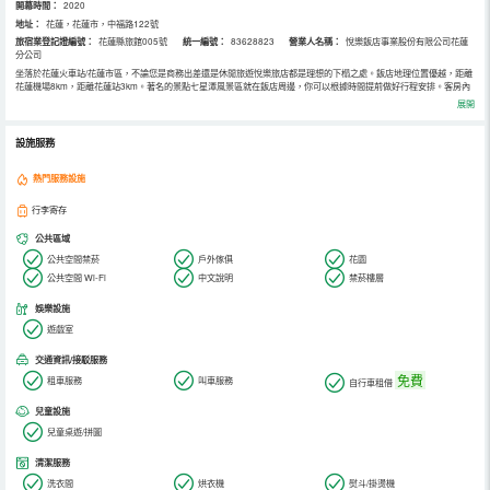
開幕時間：
2020
地址：
花蓮，花蓮市，中福路122號
旅宿業登記證編號：
花蓮縣旅館005號
統一編號：
83628823
營業人名稱：
悅樂飯店事業股份有限公司花蓮
分公司
坐落於花蓮火車站/花蓮市區，不論您是商務出差還是休閒旅遊悅樂旅店都是理想的下榻之處。飯店地理位置優越，距離
花蓮機場8km，距離花蓮站3km。著名的景點七星潭風景區就在飯店周邊，你可以根據時間提前做好行程安排。客房內
的所有設施都是經過精心的考慮和安排，包括空調、液晶電視機和房間內高速上網，滿足您入住需求的同時又能增添家
展開
的溫馨感。除此之外，配備有24小時熱水的浴室是您消除一天疲勞的好地方。飯店休閒區提供了各類設施，您可以在這
裡舒緩身心壓力，以幫助您探索這個魅力之都。
設施服務
熱門服務設施
行李寄存
公共區域
公共空間禁菸
戶外傢俱
花園
公共空間 Wi-Fi
中文說明
禁菸樓層
娛樂設施
遊戲室
交通資訊/接駁服務
免費
租車服務
叫車服務
自行車租借
兒童設施
兒童桌遊/拼圖
清潔服務
洗衣間
烘衣機
熨斗/掛燙機