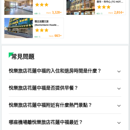
夜市、市中心 (TC HOTEL
HUALIEN)
3,328+
2,014+
TWD
TWD
4.8
/ 5
4.5
/ 5
慢且洄瀾文旅
(Bantshiann Hualie
Hotel)
663+
TWD
4.4
/ 5
常見問題
悅樂旅店花蓮中福的入住和退房時間是什麼？
悅樂旅店花蓮中福是否提供早餐？
悅樂旅店花蓮中福附近有什麼熱門景點？
哪座機場離悅樂旅店花蓮中福最近？