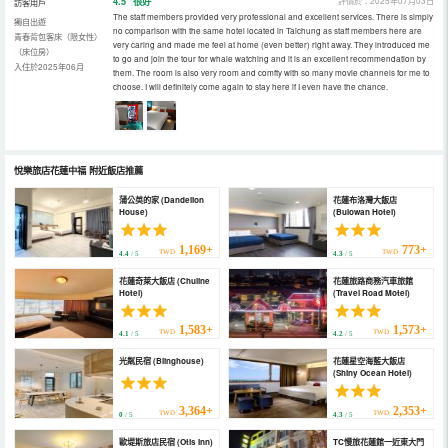
4.5
很好
評價於：2025年07月03日
訪客用戶
The staff members provided very professional and excellent services. There is simply
獨自出遊
no comparison with the same hotel located in Taichung as staff members here are
青春背包客床（限女性）
very caring and made me feel at home (even better) right away. They introduced me
（床位房）
to go and join the tour for whale watching and it is an excellent recommendation by
入住於2025年06月
them. The room is also very room and comfty with so many movie channels for me to
choose. I will definitely come again to stay here if I even have the chance.
悅樂旅店花蓮中福
附近飯店推薦
蒲公英的家 (Dandelion
花蓮布洛灣大飯店
House)
(Bulowan Hotel)
1,169+
773+
TWD
TWD
4.4
/ 5
4.3
/ 5
花蓮奇萊大飯店 (Chuline
花蓮旅路商務汽車旅館
Hotel)
(Travel Road Motel)
1,583+
1,573+
TWD
TWD
4.1
/ 5
4.2
/ 5
光粼民宿 (Blinghouse)
花蓮星空海藍大飯店
(Shiny Ocean Hotel)
3,364+
2,353+
TWD
TWD
0
/ 5
4.3
/ 5
歐堤斯旅店民宿 (Otis Inn)
TC慢旅花蓮館一近東大門