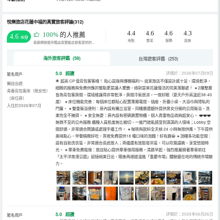
悅樂旅店花蓮中福的真實旅客評論(312)
4.4
4.6
4.6
4.3
100%
的人推薦
4.6
/5分
地點
整潔
服務
設施
易遊網旅遊評鑑由真實飯店旅客提供的評鑑。
海外旅客評鑑 (59)
台灣遊客評鑑 (253)
5.0
超讚
評價於：2026年07月09日
匿名用戶
🌟 超高 CP 值背包客客棧！ 貼心設施與爆棚福利～ 這家旅店不僅設計感十足、環境乾淨，
獨自出遊
細緻的服務與免費供應的餐點更是讓人驚艷，絕對是來花蓮慢活的完美落腳處！ 🔸2樓整層
青春背包客床（限女性）
皆為背包客房間，環境維護得非常乾淨，房間冷氣很涼，一夜好眠（夏天戶外高溫近38-40
（床位房）
度） 🔸床位機能完善：每個床位都貼心配置專屬電燈、插座、折疊小桌、大浴巾與隱私的
入住於2026年07月
門簾。 🔸雙重衛浴便利：房內設有獨立浴室，同樓層還額外提供男女分開的公用衛浴，洗
漱完全不擁擠。 🔸安全無憂：房內設有密碼鎖置物櫃，個人貴重物品收納超安心。 ❤️❤️❤️
無微不至的公共服務 櫃檯人員態度無比親切，一進門就能感受到滿滿的人情味；Lobby 空
間舒適，非常適合閱讀或處理手邊工作。 🔸咖啡與飲料全天候 24 小時無限供應。下午提供
美味點心，早餐精緻好吃，宵夜免費提供18 種口味的泡麵！好有趣😁 🔸頂樓多功能空間：
設有自助洗衣區，非常適合長途旅人；旁邊還有放鬆發呆區，可以吹風遠眺、享受悠閒時
光。 🔸單車免費租借：旅店貼心提供單車借用服務。清晨早起，強烈推薦騎著單車前往
「太平洋南濱公園」迎接絕美日出，隨後再順道溜進「重慶市場」體驗最在地的傳統市場魅
力。
5.0
超讚
評價於：2026年06月26日
匿名用戶