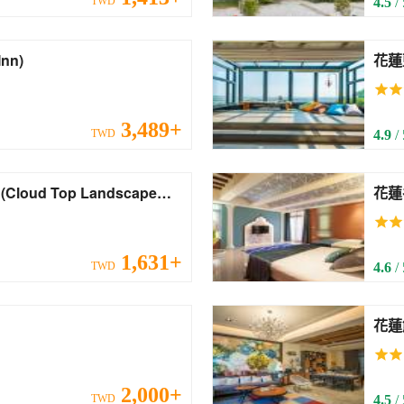
TWD
4.5
/
 Inn)
3,489+
TWD
4.9
/
e
1,631+
TWD
4.6
/
2,000+
TWD
4.5
/