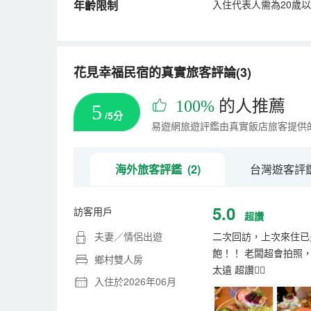
年齡限制
入住代表人需為20歲
花見幸福民宿的真實旅客評論(3)
100%
的人推薦
5
/5分
易遊網旅遊評鑑由真實飯店旅客提供
海外旅客評鑑 (2)
台灣遊客評鑑 
5.0
訪客用戶
超讚
夫妻／情侶出遊
二次回訪，上次來住已
飽！！ 老闆超會拍照
鄉村雙人房
太遠 超讚👍🏻
入住於2026年06月