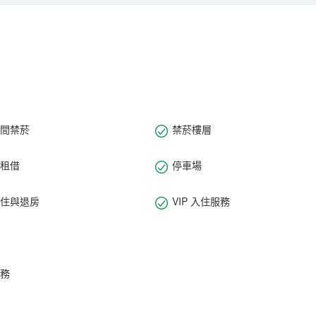
間禁菸
禁菸樓層
租借
停車場
住與退房
VIP 入住服務
務