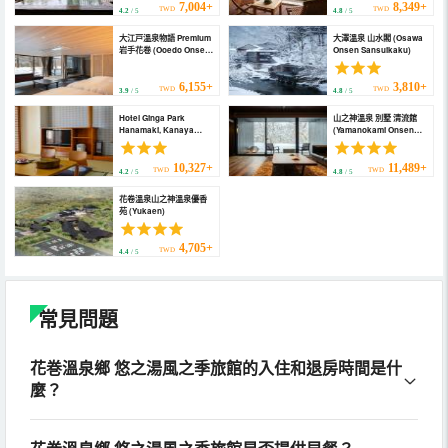
7,004+
8,349+
TWD
TWD
4.2
/ 5
4.8
/ 5
大江戸溫泉物語 Premium
大澤溫泉 山水閣 (Osawa
岩手花巻 (Ooedo Onsen
Onsen Sansuikaku)
Monogatari Premium
Iwatehanamaki)
6,155+
3,810+
TWD
TWD
3.9
/ 5
4.8
/ 5
Hotel Ginga Park
山之神溫泉 別墅 清流館
Hanamaki, Kanaya
(Yamanokami Onsen
Onsen (Hotel Ginga
Bessho Seiryukan)
Park Hanamaki,
Kanaya Onsen)
10,327+
11,489+
TWD
TWD
4.2
/ 5
4.8
/ 5
花卷溫泉山之神溫泉優香
苑 (Yukaen)
4,705+
TWD
4.4
/ 5
常見問題
花巻溫泉鄉 悠之湯風之季旅館的入住和退房時間是什
麼？