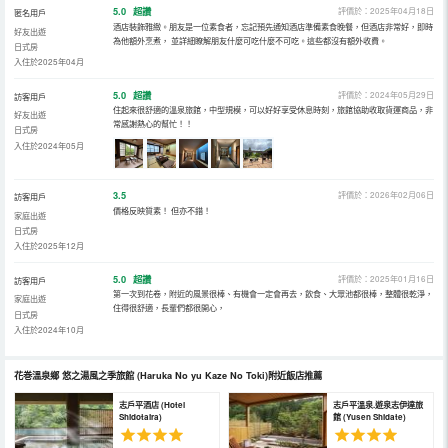
5.0
超讚
評價於：2025年04月18日
匿名用戶
酒店裝飾雅緻。朋友是一位素食者，忘記預先通知酒店準備素食晚餐，但酒店非常好，即時
好友出遊
為他額外烹煮， 並詳細瞭解朋友什麼可吃什麼不可吃。這些都沒有額外收費。
日式房
入住於2025年04月
5.0
超讚
評價於：2024年05月29日
訪客用戶
住起來很舒適的溫泉旅館，中型規模，可以好好享受休息時刻，旅館協助收取貨運商品，非
好友出遊
常感謝熱心的幫忙！！
日式房
入住於2024年05月
3.5
評價於：2026年02月06日
訪客用戶
價格反映質素！ 但亦不錯！
家庭出遊
日式房
入住於2025年12月
5.0
超讚
評價於：2025年01月16日
訪客用戶
第一次到花卷，附近的風景很棒、有機會一定會再去，飲食、大眾池都很棒，整體很乾淨，
家庭出遊
住得很舒適，長輩們都很開心，
日式房
入住於2024年10月
花巻溫泉鄉 悠之湯風之季旅館
(Haruka No yu Kaze No Toki)
附近飯店推薦
志戶平酒店 (Hotel
志戶平溫泉.遊泉志伊達旅
Shidotaira)
館 (Yusen Shidate)