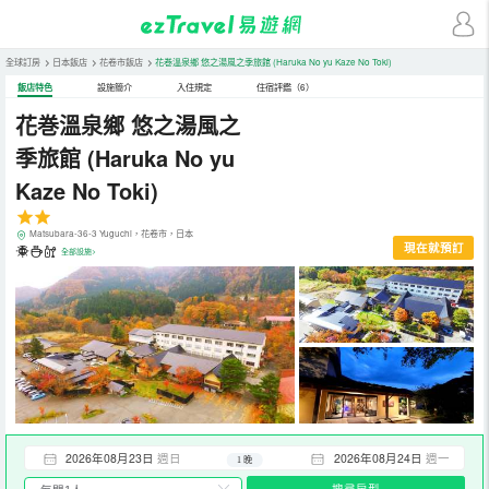
全球訂房
>
日本飯店
>
花卷市飯店
>
花巻溫泉鄉 悠之湯風之季旅館
(Haruka No yu Kaze No Toki)
飯店特色
設施簡介
入住規定
住宿評鑑（6）
花巻溫泉鄉 悠之湯風之
季旅館
(Haruka No yu
Kaze No Toki)
Matsubara-36-3 Yuguchi，花卷市，日本
現在就預訂
全部設施>
2026年08月23日
週日
2026年08月24日
週一
1 晚
搜尋房型