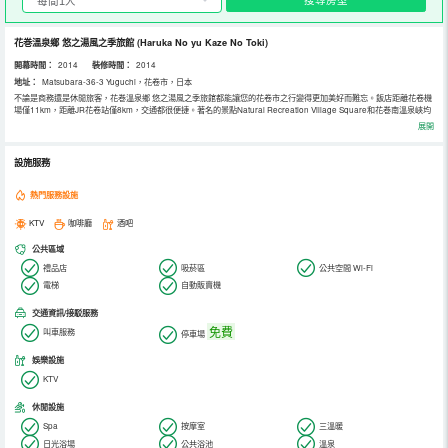
花巻溫泉鄉 悠之湯風之季旅館
(Haruka No yu Kaze No Toki)
開幕時間：
2014
裝修時間：
2014
地址：
Matsubara-36-3 Yuguchi，花卷市，日本
不論是商務還是休閒旅客，花巻溫泉鄉 悠之湯風之季旅館都能讓您的花卷市之行變得更加美好而難忘。飯店距離花卷機
場僅11km，距離JR花卷站僅8km，交通都很便捷。著名的景點Natural Recreation Village Square和花巻南溫泉峽均
可步行很短距離到達。從飯店到円萬寺観音堂遊覽很方便，Hanamaki City Museum of History and Folklore和
展開
Takamura Kotaro Museum也均在附近。
除此之外，配備有24小時熱水的浴室是您消除一天疲勞的好地方。飯店設有大堂吧，您可在這裡放鬆身心，享受貼心的
服務。旅客想要在自己的房間邊聽音樂邊享受美食，只需呼叫送餐服務。除此之外，我們還為您精心蒐集了周邊的餐飲
設施服務
資訊，Jisuibu（日本料理）、Backstube（バックシュトゥーベ）（西式甜點）和Aiai（AIAI志戸平）（日本料理）期
待著您的光顧。
在結束一天的行程後，您可以盡情享受飯店的按摩室、Spa和桑拿浴室。飯店配備有會議廳，可供旅客使用。飯店會為
熱門服務設施
旅客提供便捷的禮賓服務。
KTV
咖啡廳
酒吧
公共區域
禮品店
吸菸區
公共空間 Wi-Fi
電梯
自動販賣機
交通資訊/接駁服務
免費
叫車服務
停車場
娛樂設施
KTV
休閒設施
Spa
按摩室
三溫暖
日光浴場
公共浴池
溫泉