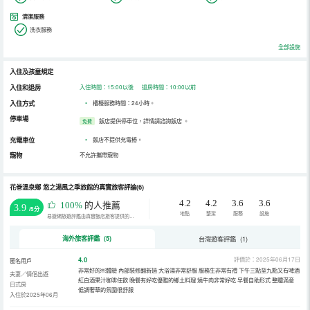
清潔服務
洗衣服務
全部設施
入住及孩童規定
入住和退房
入住時間：15:00以後 退房時間：10:00以前
入住方式
•
櫃檯服務時間：24小時。
停車場
飯店提供停車位，詳情請諮詢飯店
。
免費
充電車位
•
飯店不提供充電樁。
寵物
不允許攜帶寵物
花巻溫泉鄉 悠之湯風之季旅館的真實旅客評論(6)
4.2
4.2
3.6
3.6
100%
的人推薦
3.9
/5分
地點
整潔
服務
設施
易遊網旅遊評鑑由真實飯店旅客提供的評鑑。
海外旅客評鑑 (5)
台灣遊客評鑑 (1)
4.0
評價於：2025年06月17日
匿名用戶
非常好的￼體驗 內部裝修翻新過 大浴湯非常舒服 服務生非常有禮 下午三點至九點又有啤酒
夫妻／情侶出遊
紅白酒果汁咖啡任飲 晚餐有好吃優雅的鄉土料理 燒牛肉非常好吃 早餐自助形式 整體滿意
日式房
低調奢華的氛圍很舒服
入住於2025年06月