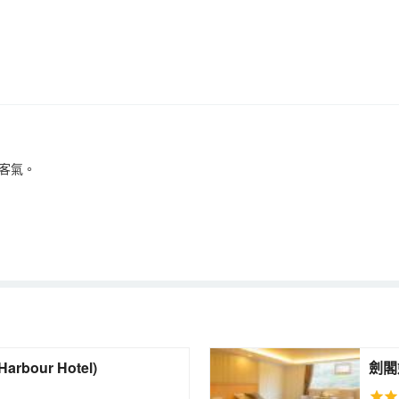
客氣。
ange Harbour Hotel)