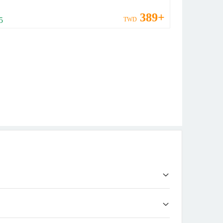
389+
 5
TWD