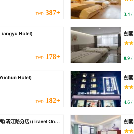
387+
TWD
3.4
/
ange Liangyu Hotel)
178+
TWD
0.9
/
ange Yuchun Hotel)
劍閣三和春天酒
Busi
182+
TWD
4.6
/
) (Travel On
劍閣泰捷
 Pass Apartment
Busi