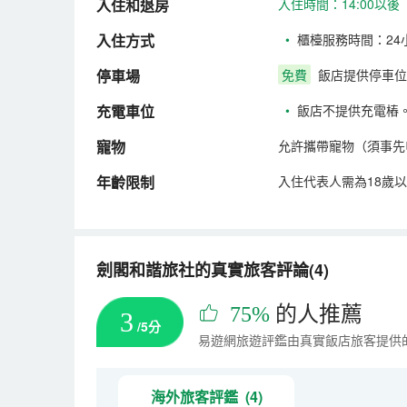
入住和退房
入住時間：14:00以後
入住方式
•
櫃檯服務時間：24
停車場
免費
飯店提供停車位
充電車位
•
飯店不提供充電樁
寵物
允許攜帶寵物（須事先
年齡限制
入住代表人需為18歲
劍閣和諧旅社的真實旅客評論(4)
75%
的人推薦
3
/5分
易遊網旅遊評鑑由真實飯店旅客提供
海外旅客評鑑 (4)