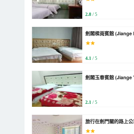
2.8
/ 5
劍閣樑雨賓館 (Ji
4.1
/ 5
劍閣玉春賓館 (Ji
2.1
/ 5
旅行在劍門關的路上公寓(清江路分店
the Road of Jianmen