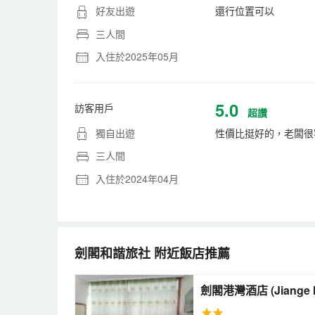
好友出遊
還行位置可以
三人間
入住於2025年05月
5.0
訪客用戶
超讚
獨自出遊
性價比挺好的，老闆很
三人間
入住於2024年04月
劍閣和諧旅社
附近飯店推薦
劍閣港灣酒店 (Ji