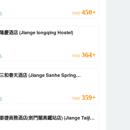
450+
 5
TWD
劍閣隆慶酒店 (Jiange longqing Hostel)
364+
 5
TWD
店 (Jiange Sanhe Spring
ness Inn)
359+
 5
TWD
商務酒店(劍門關高鐵站店) (Jiange Taijie
ness Hotel)