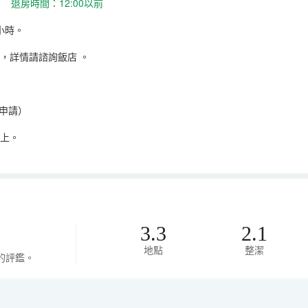
 退房時間：12:00以前
小時。
，詳情請諮詢飯店
。
。
申請）
以上。
3.3
2.1
地點
整潔
的評鑑。