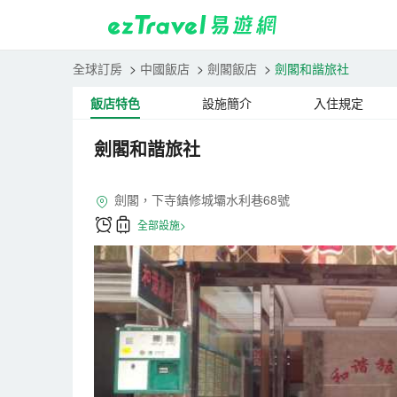
全球訂房
>
中國飯店
>
劍閣飯店
>
劍閣和諧旅社
飯店特色
設施簡介
入住規定
劍閣和諧旅社
劍閣，下寺鎮修城壩水利巷68號
全部設施>