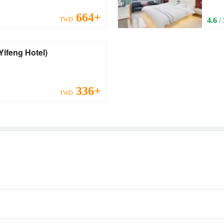
664+
TWD
4.6
/
nge Yifeng Hotel)
336+
TWD