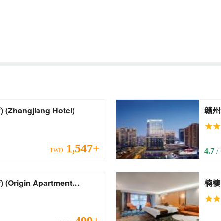
贛州章江賓館(萬象城店) (Zhangjiang Hotel)
贛州
(Gan
Cent
1,547+
TWD
4.7
/
nt
楠棲國
Inte