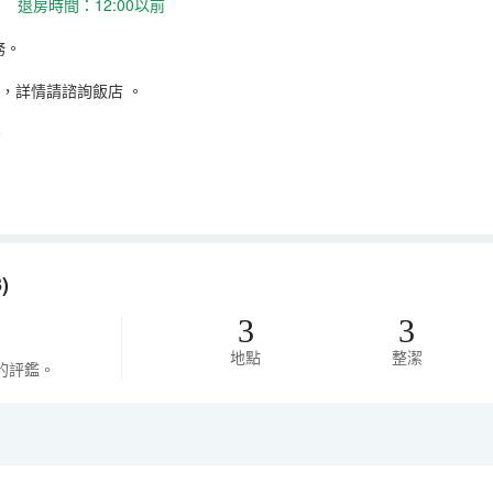
 退房時間：12:00以前
務。
，詳情請諮詢飯店
。
。
)
3
3
地點
整潔
的評鑑。