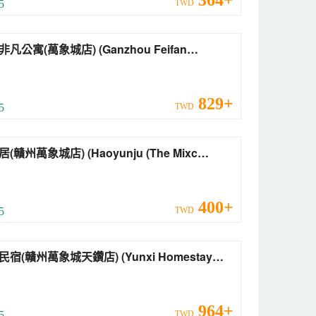
364+
 5
TWD
寓(萬象城店) (Ganzhou Feifan
tment (The Mixc))
829+
 5
TWD
萬象城店) (Haoyunju (The Mixc
zhou))
400+
 5
TWD
(贛州萬象城天鑽店) (Yunxi Homestay
zhou The Mixc Tianzuan))
964+
 5
TWD