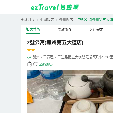
全球訂房
>
中國飯店
>
贛州飯店
>
7號公寓(贛州第五大道
飯店特色
設施簡介
入住規定
7號公寓(贛州第五大道店)
贛州，章貢區，章江路第五大道雙廷公寓B座1707
全部設施>