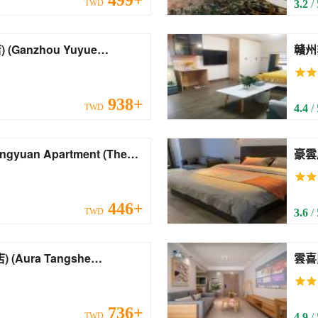
499+
TWD
3.2
/
ue
贛州非凡公
)
Apar
938+
TWD
4.4
/
豪雲居(贛州
Gan
446+
TWD
3.6
/
she
雲喜民宿
)
(Gan
736+
TWD
4.9
/