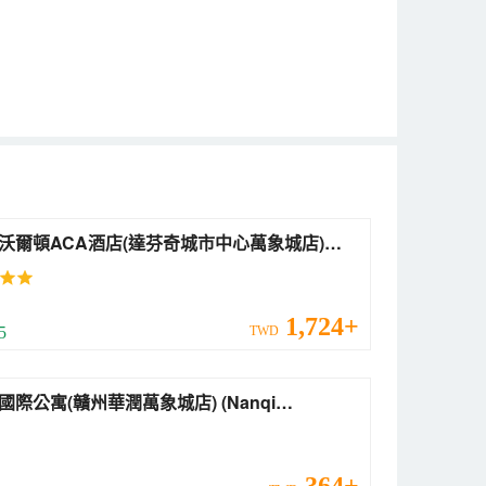
沃爾頓ACA酒店(達芬奇城市中心萬象城店)
zhou Wellton ACA Hotel (Da Vinci City
er MixC Store))
1,724+
 5
TWD
際公寓(贛州華潤萬象城店) (Nanqi
rnational Apartment)