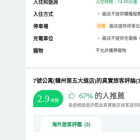
入住和退房
入住時間：14:00以後
入住方式
•
飯店不提供櫃檯服
停車場
收費
飯店提供停車位
充電車位
•
飯店不提供充電樁
寵物
不允許攜帶寵物
7號公寓(贛州第五大道店)的真實旅客評論(3
67%
的人推薦
2.9
/5分
易遊網旅遊評鑑由真實飯店旅客提供
海外旅客評鑑 (3)