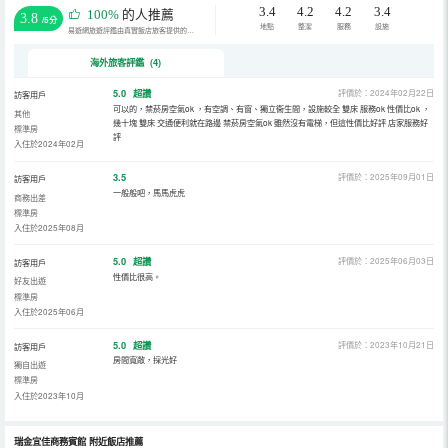
3.4
4.2
4.2
3.4
100%
的人推薦
3.8
/5分
地點
整潔
服務
設施
易遊網旅遊評鑑由真實飯店旅客提供的評鑑。
海外旅客評鑑 (4)
5.0
超讚
評價於：2024年02月22日
訪客用戶
可以的，禁菸房空氣ok ，有空調、有窗、獨立衞生間，設施較全 雙床 服務ok 性價比ok ，
其他
幾十塊 雙床 交通便利就在路邊 禁菸房空氣ok 雖然沒有電梯，但這性價比好評 店家服務好
標準房
評
入住於2024年02月
3.5
評價於：2025年09月01日
訪客用戶
一般般吧，馬馬虎虎
商務出差
標準房
入住於2025年08月
5.0
超讚
評價於：2025年06月03日
訪客用戶
性價比很高。
好友出遊
標準房
入住於2025年06月
5.0
超讚
評價於：2023年10月21日
訪客用戶
房間寬敞，採光好
獨自出遊
標準房
入住於2023年10月
瑞金宜佳商務賓館
附近飯店推薦