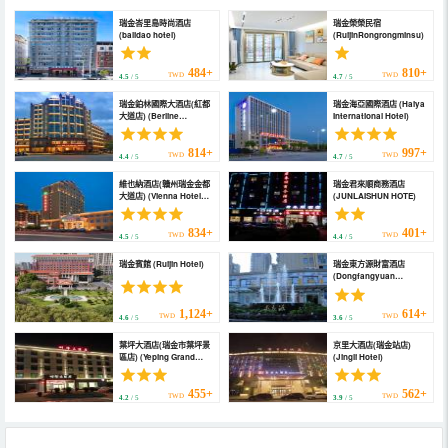
瑞金峇里島時尚酒店
瑞金榮榮民宿
(balidao hotel)
(RuijinRongrongminsu)
484+
810+
TWD
TWD
4.5
/ 5
4.7
/ 5
瑞金鉑林國際大酒店(紅都
瑞金海亞國際酒店 (Haiya
大道店) (Berline
International Hotel)
International Hotel)
814+
997+
TWD
TWD
4.4
/ 5
4.7
/ 5
維也納酒店(贛州瑞金金都
瑞金君來順商務酒店
大道店) (Vienna Hotel
(JUNLAISHUN HOTE)
(Luzhou Ruijin Jindu
Avenue))
834+
401+
TWD
TWD
4.5
/ 5
4.4
/ 5
瑞金賓館 (Ruijin Hotel)
瑞金東方源財富酒店
(Dongfangyuan
Fortune Hotel)
1,124+
614+
TWD
TWD
4.6
/ 5
3.6
/ 5
葉坪大酒店(瑞金市葉坪景
京里大酒店(瑞金站店)
區店) (Yeping Grand
(Jingli Hotel)
Hotel (Ruijin Yeping
Scenic Area))
455+
562+
TWD
TWD
4.2
/ 5
3.9
/ 5