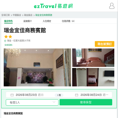
全球訂房
>
中國飯店
>
瑞金飯店
>
瑞金宜佳商務賓館
飯店特色
設施簡介
入住規定
住宿評鑑（4）
瑞金宜佳商務賓館
瑞金，紅都大道東沙子崗
現在就預訂
全部設施>
2026年08月23日
週日
2026年08月24日
週一
1 晚
搜尋房型
瑞金宜佳商務賓館