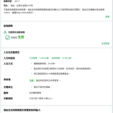
開幕時間：
2017
地址：
瑞金，紅都大道東沙子崗
不論是商務還是休閒旅客，瑞金宜佳商務賓館都能讓您的贛州之行變得更加美好而難忘。飯店位於離贛州黃金機場
156km，離贛州站130km的地方。
在一天的忙碌後，您可以在飯店盡情的享受各種體育和休閒設施。
展開
設施服務
交通資訊/接駁服務
免費
停車場
全部設施
入住及孩童規定
入住和退房
入住時間：14:00以後 退房時間：12:00以前
入住方式
•
櫃檯服務時間：24小時。
•
飯店將於完成預訂後提供入住說明，若未收到，請向易遊網詢問。
•
預訂後請提前24小時通過電話聯繫飯店。
停車場
飯店附近提供公共停車場
。
免費
充電車位
•
飯店不提供充電樁。
寵物
允許攜帶寵物
年齡限制
入住代表人需為18歲以上。
瑞金宜佳商務賓館的真實旅客評論(4)