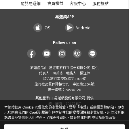
關於易遊網
會員權益
客服中心
服務據點
易遊網APP
iOS
Android
Follow us on
旅遊產品由 易遊網旅行社股份有限公司 提供
代表人：陳甫彥 聯絡人：楊江萍
綜合旅行業交觀綜字2105號
旅行社品質保障協會九一字第北1204號
統一編號：70536126
其他產品由 易遊網股份有限公司 提供
統一編號：70472137
本網站使用 Cookie 以優化您的瀏覽體驗。點擊「接受」或繼續瀏覽網站，即表
聯絡電話：412-8001 ( 手機加 02 )
示您同意我們的 Cookie 政策，包含記住您的搜尋偏好和瀏覽紀錄、用於分析網
站流量並提供個人化推薦。了解更多資訊，請參閱我們的
隱私權保護政策
。
Copyright
2026 ezTravel Co., Ltd. All rights reserved.
©