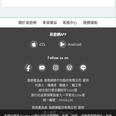
關於易遊網
會員權益
客服中心
服務據點
易遊網APP
iOS
Android
Follow us on
旅遊產品由 易遊網旅行社股份有限公司 提供
代表人：陳甫彥 聯絡人：楊江萍
綜合旅行業交觀綜字2105號
旅行社品質保障協會九一字第北1204號
統一編號：70536126
其他產品由 易遊網股份有限公司 提供
統一編號：70472137
本網站使用 Cookie 以優化您的瀏覽體驗。點擊「接受」或繼續瀏覽網站，即表