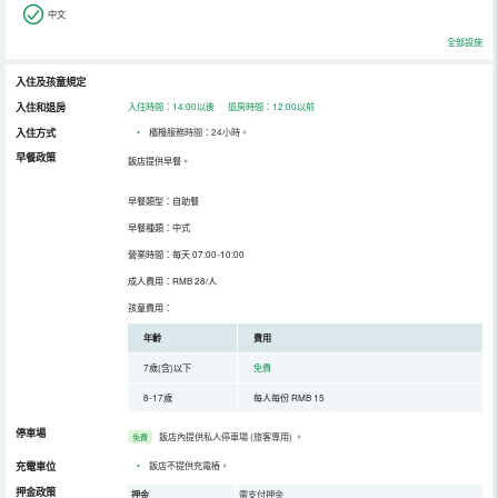
中文
全部設施
入住及孩童規定
入住和退房
入住時間：14:00以後 退房時間：12:00以前
入住方式
•
櫃檯服務時間：24小時。
早餐政策
飯店提供早餐。
早餐類型：自助餐
早餐種類：中式
營業時間：每天 07:00-10:00
成人費用：RMB 28/人
孩童費用：
年齡
費用
7歲(含)以下
免費
8-17歲
每人每份 RMB 15
停車場
飯店內提供私人停車場 (旅客專用)
。
免費
充電車位
•
飯店不提供充電樁。
押金政策
押金
需支付押金