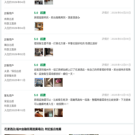
入住於2026年04月
5.0
超讚
評價於：2026年04月23日
訪客用戶
房間寬敞明亮，前台服務周到，滿意滿意👍
商務出差
特惠主題房
入住於2026年04月
5.0
超讚
評價於：2026年03月09日
訪客用戶
環境衞生還不錯，打車也方便，早餐也挺好吃的 性價比挺好
獨自出遊
特惠主題房
入住於2026年02月
5.0
超讚
評價於：2025年12月01日
訪客用戶
自駕游到福州市，從訂房網站網上訂了花漾酒店。有自己的停車場好停車。前台接待非常熱
夫妻／情侶出遊
情。設施衞生環境都很好。續住一天。
豪華雙床房
入住於2025年11月
5.0
超讚
評價於：2025年10月15日
匿名用戶
房間設施還可以，比較衞生乾淨，距離馬路有一段路，整體周邊環境也比較安靜，下次過來
家庭出遊
可以繼續考慮入住。 給個贊👍🏻！
特惠主題房
入住於2025年10月
花漾酒店(福州金融街萬達廣場店)
附近飯店推薦