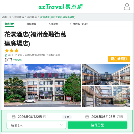
全球訂房
>
中國飯店
>
福州飯店
>
花漾酒店(福州金融街萬達廣場店)
飯店特色
設施簡介
入住規定
住宿評鑑（282）
花漾酒店(福州金融街萬
達廣場店)
福州，晉安區，象園街道連江中路218號168店面
現在就預訂
全部設施>
2026年08月22日
週六
2026年08月23日
週日
1 晚
搜尋房型