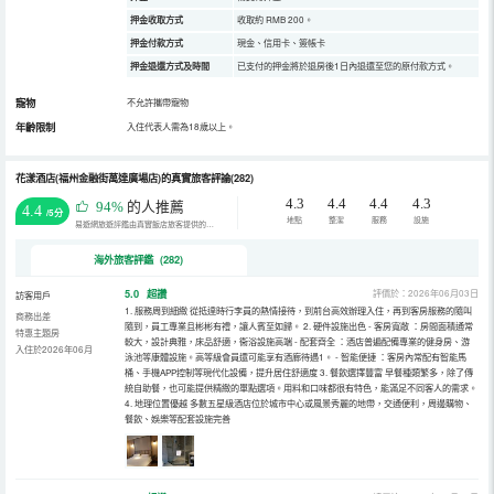
押金收取方式
收取約 RMB 200。
押金付款方式
現金、信用卡、簽帳卡
押金退還方式及時間
已支付的押金將於退房後1日內退還至您的原付款方式。
寵物
不允許攜帶寵物
年齡限制
入住代表人需為18歲以上。
花漾酒店(福州金融街萬達廣場店)的真實旅客評論(282)
4.3
4.4
4.4
4.3
94%
的人推薦
4.4
/5分
地點
整潔
服務
設施
易遊網旅遊評鑑由真實飯店旅客提供的評鑑。
海外旅客評鑑 (282)
5.0
超讚
評價於：2026年06月03日
訪客用戶
1. 服務周到細緻 從抵達時行李員的熱情接待，到前台高效辦理入住，再到客房服務的隨叫
商務出差
隨到，員工專業且彬彬有禮，讓人賓至如歸。 2. 硬件設施出色 - 客房寬敞 ：房間面積通常
特惠主題房
較大，設計典雅，床品舒適，衞浴設施高端 - 配套齊全 ：酒店普遍配備專業的健身房、游
入住於2026年06月
泳池等康體設施。高等級會員還可能享有酒廊待遇1。 - 智能便捷 ：客房內常配有智能馬
桶、手機APP控制等現代化設備，提升居住舒適度 3. 餐飲選擇豐富 早餐種類繁多，除了傳
統自助餐，也可能提供精緻的單點選項。用料和口味都很有特色，能滿足不同客人的需求。
4. 地理位置優越 多數五星級酒店位於城市中心或風景秀麗的地帶，交通便利，周邊購物、
餐飲、娛樂等配套設施完善