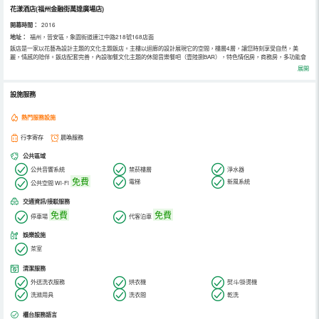
花漾酒店(福州金融街萬達廣場店)
開幕時間：
2016
地址：
福州，晉安區，象園街道連江中路218號168店面
飯店是一家以花藝為設計主題的文化主題飯店。主樓以迴廊的設計展現它的空間，樓層4層，讓您時刻享受自然，美
麗，情感的陪伴。飯店配套完善，內設咖餐文化主題的休閒音樂餐吧（壹陸捌BAR），特色情侶房，商務房，多功能會
議室及空中花園等全方位滿足您的個性需求。
展開
設施服務
熱門服務設施
行李寄存
晨喚服務
公共區域
公共音響系統
禁菸樓層
淨水器
免費
電梯
新風系統
公共空間 Wi-Fi
交通資訊/接駁服務
免費
免費
停車場
代客泊車
娛樂設施
茶室
清潔服務
外送洗衣服務
烘衣機
熨斗/掛燙機
洗滌用具
洗衣間
乾洗
櫃台服務語言