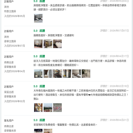
5.0
超讚
評價於：2026年05月04日
訪客用戶
房間乾淨整潔，床品柔軟舒適，前台服務熱情周到，位置超便利。停車自帶停車場方便快
其他
捷，細節滿分，必須五星好評！
特惠主題房
入住於2026年05月
5.0
超讚
評價於：2026年07月07日
訪客用戶
服務態度好，房間乾淨整潔，交通便利
其他
豪華主題房
入住於2026年07月
5.0
超讚
評價於：2026年04月17日
訪客用戶
這次入住很滿意～地理位置加分，離商場和公交很近，出門很方便。床品舒服，休息的很
商務出差
好。前台妹妹態度友善親切，體驗感很好～
豪華雙床房
入住於2026年04月
5.0
超讚
評價於：2026年02月19日
訪客用戶
大年夜在福州度過的～有福之州的確不錯！之前來福州住的大潤發店，這次訂在高架附近～
家庭出遊
出行便利！酒店很衞生，床住的很舒服，還有早餐喲❤️大年夜這個價格絕對是性價比之王！
豪華雙床房
贊👍
入住於2026年02月
5.0
超讚
評價於：2026年04月21日
匿名用戶
茶室預約可免費使用，餐廳整潔，性價比高，出差都會來的。
商務出差
豪華雙床房