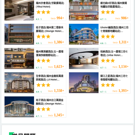
福州亦會酒店(世歐廣場店)
維也納3好酒店(福州紫陽
(Yihui Hotel)
地鐵站世歐廣場店)
(Vienna 3 Best Hotel)
994+
906+
TWD
TWD
4.3
/ 5
4.7
/ 5
桔子酒店(福州東二環泰禾
Uhotel幽逸酒店(福州三坊
廣場店) (Orange Hotel
七巷閩都地鐵站店)
(Fuzhou East Second
(Fuzhou You Yi Hotel)
Ring Tahoe Plaza))
1,386+
1,311+
TWD
TWD
4.8
/ 5
4.6
/ 5
福州璞渼樾酒店(五一廣場
柏納酒店(五一廣場三坊七
濱海快線閩都站店)
巷店) (Urba Hotel
(Fuzhou Pumeiyue
(Shiouwangzhuang
Hotel (Shidou
Sanfang Qixiang
Wangzhuang, Mindu
Branch))
1,623+
1,134+
TWD
TWD
4.7
/ 5
4.7
/ 5
Station of Binhai
Express Line))
全季酒店(福州金融街萬達
錦江之星酒店(福州三坊七
排尾路店) (JI Hotel
巷閩都地鐵站店)
(Fuzhou Financial
(Jinjiang Inn (Fuzhou
Street Wanda Paiwei
Wuyi Square Shuibu
Road))
Subway Station))
1,558+
1,393+
TWD
TWD
4.8
/ 5
4.7
/ 5
桔子酒店(福州台江萬達金
融街店) (Orange Hotel
Fuzhou Taijiang Wanda
Financial Street)
1,345+
TWD
4.7
/ 5