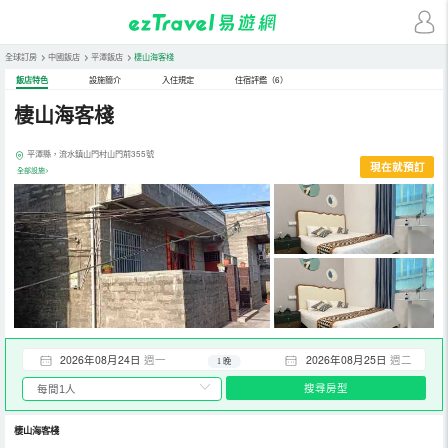
全球訂房
>
中國飯店
>
平潭飯店
>
棲山海客棧
飯店特色
設施簡介
入住規定
住宿評鑑（6）
棲山海客棧
平潭縣，流水鎮山門村山門前355號
現在就預訂
全部設施>
2026年08月24日
週一
2026年08月25日
週二
1 晚
搜尋房型
棲山海客棧