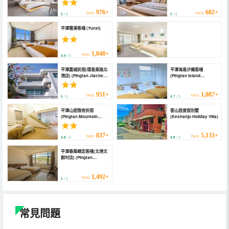
Inn · Spring Nest |
Lanqiu Mountain Wild ·
976+
682+
TWD
TWD
5
/ 5
5
/ 5
Jingqi Chinese Inn
(Beigang Huandao
平潭雲溪客棧 (Yunxi)
Road))
1,048+
TWD
4.4
/ 5
平潭峰旭客棧(北港店) (PINGTANFENGXUKEZHAN)
平潭嘉城民宿(環島東路北
平潭海島汐楓客棧
港店) (Pingtan Jiacheng
(Pingtan Island
Homestay (Huandao
Lavande Inn)
9,034+
TWD
East Road Beigang))
4.9
/ 5
951+
1,087+
TWD
TWD
5
/ 5
4.7
/ 5
平潭山居雅舍民宿
客山居度假別墅
(Pingtan Mountain
(Keshanju Holiday Villa)
Residence Yashe
Homestay)
837+
5,133+
TWD
TWD
4.8
/ 5
4.8
/ 5
平潭春風嶼念客棧(北港文
創村店) (Pingtan
Chunfeng Yuniang
Chinese Inn (Beigang
Cultural Village))
1,492+
TWD
5
/ 5
常見問題