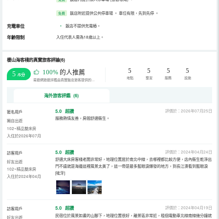
飯店附近提供公共停車場
。
車位有限，先到先停
。
免費
充電車位
•
飯店不提供充電樁。
年齡限制
入住代表人需為18歲以上。
棲山海客棧的真實旅客評論(6)
5
5
5
5
100%
的人推薦
5
/5分
地點
整潔
服務
設施
易遊網旅遊評鑑由真實飯店旅客提供的評鑑。
海外旅客評鑑 (6)
5.0
超讚
評價於：2026年07月25日
匿名用戶
服務熱情友善，房間舒適衞生。
獨自出遊
102~精品雙床房
入住於2026年07月
5.0
超讚
評價於：2024年04月24日
訪客用戶
舒適大床房客棧老闆非常好，地理位置居於南北中線，去哪裡都比較方便，店內衞生乾淨出
好友出遊
門不遠就是海邊這裡風景太美了，這一帶是最多藍眼淚爆發的地方，到長江澳看到藍眼淚
102~精品雙床房
[呲牙]
入住於2024年04月
5.0
超讚
評價於：2024年04月19日
訪客用戶
民宿位於風景如畫的山腳下，地理位置很好，離景區非常近，租個電動車北線南線幾分鐘就
好友出遊