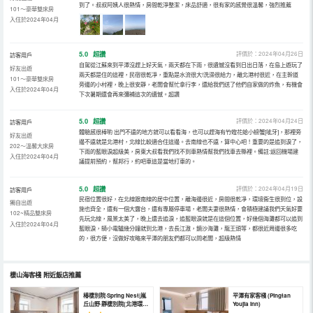
到了。叔叔阿姨人很熱情，房間乾淨整潔，床品舒適，很有家的感覺很溫馨，強烈推薦
101～豪華雙床房
入住於2024年04月
5.0
超讚
評價於：2024年04月26日
訪客用戶
自駕從江蘇來到平潭沒趕上好天氣，兩天都在下雨，很遺憾沒看到日出日落，在島上遊玩了
好友出遊
兩天都是住的這裡，民宿很乾凈，重點是水流很大!洗澡很給力，離北港村很近，在主幹道
101～豪華雙床房
旁邊的小村裡，晚上很安靜，老闆會幫忙拿行李，還給我們送了他們自家做的炸魚，有機會
入住於2024年04月
下次暑期還會再來彌補這次的遺憾。超讚
5.0
超讚
評價於：2024年04月24日
訪客用戶
體驗感很棒喲 出門不遠的地方就可以看看海，也可以趕海有竹蟶花蛤小螃蟹[呲牙]，那裡旁
好友出遊
邊不遠就是北港村，北線比較適合住這邊。去南線也不遠，算中心吧！重要的是追到淚了，
202～溫馨大床房
下雨的藍眼淚超級美，房東大叔看我們找不到車熱情幫我們找車去縣裡。備註:返回機場建
入住於2024年04月
議提前預約，幫邦行，約吧車這是當地打車的。
5.0
超讚
評價於：2024年04月19日
訪客用戶
民宿位置很好，在北線跟南線的居中位置，離海邊很近，房間很乾凈，環境衞生很到位，設
獨自出遊
施也齊全，還有一個大露台，還有專屬停車場，老闆夫妻很熱情，會積極建議我們天氣好要
102~精品雙床房
先玩北線，風景太美了，晚上還去追淚，追藍眼淚就是在這個位置，好幾個海灘都可以追到
入住於2024年04月
藍眼淚，騎小電驢幾分鐘就到北港，去長江滶，鏡沙海灘，龍王頭等，都很近周邊很多吃
的，很方便，沒做好攻略來平潭的朋友們都可以問老闆，超級熱情
棲山海客棧
附近飯店推薦
椿棲別院·Spring Nest|嵐
平潭有家客棧 (Pingtan
丘山野·靜棲別院(北港環島
Youjia Inn)
路店) (Chunxi Chinese