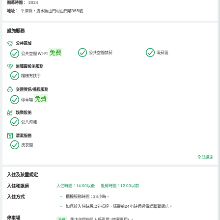
開幕時間：
2024
地址：
平潭縣，流水鎮山門村山門前355號
設施服務
公共區域
免費
公共空間禁菸
吸菸區
公共空間 Wi-Fi
無障礙設施服務
樓梯有扶手
交通資訊/接駁服務
免費
停車場
娛樂設施
公共海灘
清潔服務
洗衣間
全部設施
入住及孩童規定
入住和退房
入住時間：14:00以後 退房時間：12:00以前
入住方式
•
櫃檯服務時間：24小時。
•
如您於入住時段以外抵達，請提前24小時通過電話聯繫飯店。
停車場
飯店內提供私人停車場 (旅客專用)
。
免費