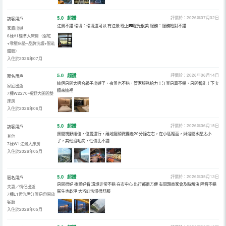
5.0
超讚
評價於：2026年07月02日
訪客用戶
江景不錯 環境：環境還可以 有江景 晚上🌃燈光很美 服務：服務枱對不錯
家庭出遊
6棟A1標準大床房（浴缸
+零壓床墊+品牌洗護+智能
體驗）
入住於2026年07月
5.0
超讚
評價於：2026年06月14日
匿名用戶
這個房間太適合親子出遊了，夜景也不錯，管家服務給力！江景房真不錯，房間智能！下次
家庭出遊
還來這裡
7棟W2270º視野大開間雙
床房
入住於2026年06月
5.0
超讚
評價於：2026年06月15日
訪客用戶
房間視野絕佳，位置還行，離地鐵稍微要走20分鐘左右，在小區裡面，淋浴間水壓太小
其他
了，其他沒毛病，性價比不錯
7棟W1江景大床房
入住於2026年05月
5.0
超讚
評價於：2026年05月13日
匿名用戶
房間很好 夜景好看 環境非常不錯 在市中心 出行都很方便 有問題商家會及時解決 隔音不錯
夫妻／情侶出遊
衞生也乾淨 大浴缸泡澡很舒服
7棟L1燈光秀江景房帶開放
客廳
入住於2026年05月