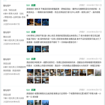
5.0
超讚
評價於：2026年07月21日
匿名用戶
房間很好 很乾凈 不像是民宿的那種感覺，更像是酒店，雖然在住樓裡但是住的很舒服，尤
夫妻／情侶出遊
其是床品，一晚睡好真的很解壓，而且去景區很方便 在中心地帶，夜景太美了，真的很推
6棟A1標準大床房（浴缸
薦
+零壓床墊+品牌洗護+智能
體驗）
入住於2026年07月
5.0
超讚
評價於：2026年06月07日
匿名用戶
CBD景和江景很不錯 讓人賞心悅目 房間的配套能看出來很用心了 紙巾香香的 衞生用品都
獨自出遊
有盒子裝在一起 接待我的是一位男士管家很有禮貌 迴應迅速 美中不足的是管家可能太忙了
7棟C2燈光秀江景大床房
會遺漏一些細節 總的來説是很不錯的 下一次來福州還會住的！
入住於2026年06月
5.0
超讚
評價於：2026年04月17日
匿名用戶
酒店很乾凈很乾凈，細節也很到位，性價比是絕對絕對的高，喜歡坐在吧枱喝著茶看著窗外
家庭出遊
的風光（尤其晚上的燈光秀很美）酒店的一次性拖鞋必須要給個大大的好評，穿著巨舒服，
6棟R1燈光秀江河景觀房帶
開放客廳（兩面視野）
入住於2026年04月
5.0
超讚
評價於：2026年06月07日
匿名用戶
房間很好 老闆的教程也比較詳細 開車出行記得問一下老闆停車的位置 橋洞下停車大概一小
家庭出遊
時一元 很划算
7棟C1燈光秀江景大床房
入住於2026年06月