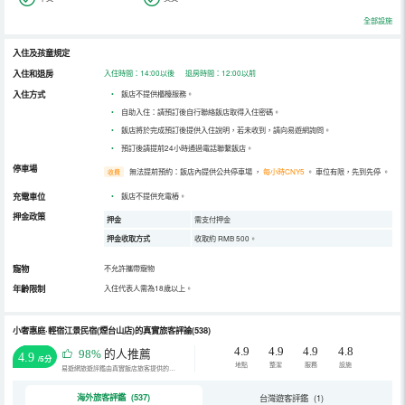
全部設施
入住及孩童規定
入住和退房
入住時間：14:00以後 退房時間：12:00以前
入住方式
•
飯店不提供櫃檯服務。
•
自助入住：請預訂後自行聯絡飯店取得入住密碼。
•
飯店將於完成預訂後提供入住說明，若未收到，請向易遊網詢問。
•
預訂後請提前24小時通過電話聯繫飯店。
停車場
無法提前預約：飯店內提供公共停車場
，
每小時CNY5
。
車位有限，先到先停
。
收費
充電車位
•
飯店不提供充電樁。
押金政策
押金
需支付押金
押金收取方式
收取約 RMB 500。
寵物
不允許攜帶寵物
年齡限制
入住代表人需為18歲以上。
小奢惠庭·輕宿江景民宿(煙台山店)的真實旅客評論(538)
4.9
4.9
4.9
4.8
98%
的人推薦
4.9
/5分
地點
整潔
服務
設施
易遊網旅遊評鑑由真實飯店旅客提供的評鑑。
海外旅客評鑑 (537)
台灣遊客評鑑 (1)