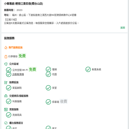
小奢惠庭·輕宿江景民宿(煙台山店)
開幕時間：
2023
地址：
福州，倉山區，下渡街道南江濱西大道96號港頭商務中心6號樓
【公寓介紹】
公寓由5米層高複式公寓改造，每個客房空間獨享，入戶處過道部分公區。
“輕宿”，打造全新的城市公寓，讓你在城市喧嚷中，找到一個安靜的地方在這裡，在這樣“輕鬆”、“輕質”的環境里，你可
展開
以安靜的享受一個人的時光。
對於傳統飯店，輕宿公寓更具性價比，房間按照星級飯店裝修，每個房間都可以看到江景。
簡約輕奢的設計風格，木製感牆板搭配奢石大板，加上黃銅質感的燈具和五金，給人營造一種簡奢、安靜放鬆的氛圍，
設施服務
足不出戶，便可“白天看閩江，晚上看燈光”。
熱門服務設施
免費
行李寄存
【房間配置】
公共區域
1.衛生間採用乾溼分離格局，獨立馬桶間和淋浴間，並配有獨立浴缸，每個房間都可以看到閩江；
2.房間使用電動窗簾，智能馬桶，智能音響和觸屏開關面板等；
免費
電梯
新風系統
公共空間 Wi-Fi
3.所有房間使用雙層彈簧乳膠床墊，“天夢之床”體驗，床上用品使用羽絨被芯，乳膠枕和軟枕雙選擇，80支純棉六件
自動販賣機
花園
套。
娛樂設施
家庭劇院
茶室
交通資訊/接駁服務
收費
叫車服務
停車場
清潔服務
洗滌用具
櫃台服務語言
中文
英文