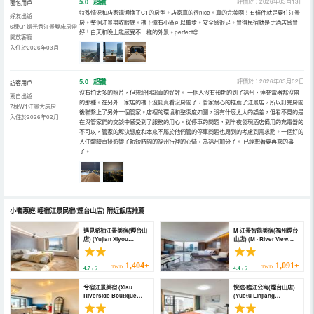
5.0
超讚
評價於：2026年03月13日
匿名用戶
特殊情況和店家溝通換了C1的房型。店家真的很nice。真的完美啊！有條件就是要住江景
好友出遊
房。整個江景盡收眼底。樓下還有小區可以散步。安全感很足。覺得民宿就是比酒店感覺
6棟Q1燈光秀江景雙床房帶
好！白天和晚上能感受不一樣的外景。perfect😍
開放客廳
入住於2026年03月
5.0
超讚
評價於：2026年03月02日
訪客用戶
沒有拍太多的照片，但想給個認真的好評。 一個人沒有預期的到了福州，連充電器都沒帶
獨自出遊
的那種。在另外一家店的樓下沒認真看沒房間了，管家耐心的推薦了江景店，所以訂完房間
7棟W1江景大床房
後聯繫上了另外一個管家。店裡的環境和整潔度如圖，沒有什麼太大的誤差，但看不見的是
入住於2026年02月
在與管家們的交談中感受到了服務的用心。從停車的問題，到半夜發現酒店備用的充電器的
不可以，管家的解決態度和本來不屬於他們管的停車問題也周到的考慮到需求點。一個好的
入住體驗直接影響了短短時間的福州行裡的心情，為福州加分了。 已經想著要再來的事
了。
小奢惠庭·輕宿江景民宿(煙台山店)
附近飯店推薦
遇見希柚江景美宿(煙台山
M·江景智能美宿(福州煙台
店) (Yujian Xiyou
山店) (M · River View
Jiangjing Meisu
Smart Homestay
(Yantaishan))
(Fuzhou Yantai
Mountain))
1,404+
1,091+
TWD
TWD
4.7
/ 5
4.4
/ 5
兮宿江景美宿 (Xisu
悅途·臨江公寓(煙台山店)
Riverside Boutique
(Yuetu Linjiang
Stay)
Apartment (Yantai
Mountain Branch))