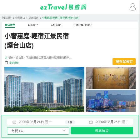
全球訂房
>
中國飯店
>
福州飯店
>
小奢惠庭·輕宿江景民宿(煙台山店)
飯店特色
設施簡介
入住規定
住宿評鑑（538）
小奢惠庭·輕宿江景民宿
(煙台山店)
福州，倉山區，下渡街道南江濱西大道96號港頭商務中心6號樓
現在就預訂
全部設施>
2026年08月24日
週一
2026年08月25日
週二
1 晚
搜尋房型