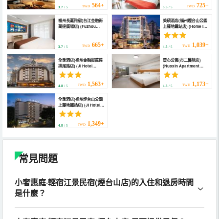
564+
725+
TWD
TWD
3.7
/ 5
3.5
/ 5
福州長贏雅宿(台江金融街
美碩酒店(福州煙台山公園
萬達廣場店) (Fuzhou
上藤地鐵站店) (Home Inn
Changying Hotel
Subai Yun Hotel
(Yantaishan Financial
(Fuzhou Shangteng
Street Wanda))
Subway Station
665+
1,039+
TWD
TWD
3.7
/ 5
4.5
/ 5
Yantaishan Branch))
全季酒店(福州金融街萬達
暖心公寓(市二醫院店)
排尾路店) (JI Hotel
(Nuoxin Apartment
(Fuzhou Financial
(City Second Hospital))
Street Wanda Paiwei
Road))
1,563+
1,173+
TWD
TWD
4.8
/ 5
4.3
/ 5
全季酒店(福州煙台山公園
上藤地鐵站店) (JI Hotel
(Fuzhou Yantai
Mountain Park
Shangteng Subway
1,349+
TWD
4.8
/ 5
Station))
常見問題
小奢惠庭·輕宿江景民宿(煙台山店)的入住和退房時間
是什麼？