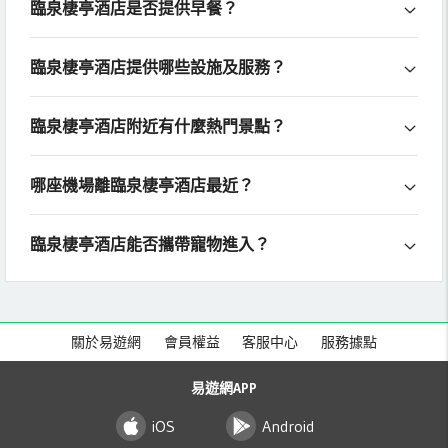
臨泉棲亭酒店是否提供早餐？
臨泉棲亭酒店提供哪些設施及服務？
臨泉棲亭酒店附近有什麼熱門景點？
哪座機場離臨泉棲亭酒店最近？
臨泉棲亭酒店能否攜帶寵物進入？
關於易遊網
會員權益
客服中心
服務據點
易遊網APP
iOS
Android