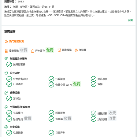
開幕時間：
2013
地址：
撫順，新撫區，渾河南路中段56-11號
撫順富力萬達嘉華飯店地處撫順核心商圈——萬達廣場，緊鄰風景宜人的渾河，前往撫順火車站、桃仙機場非常方便。
飯店萬達廣場相融，星巴克、哈根達斯、CK、SEPHORA等國際知名品牌近在咫尺。
撫順萬達嘉華飯店是萬達集團旗下高星級飯店。入住與此，讓您感受嚮往已久的健康睡眠，“萬達嘉華之床”帶給您如置
展開
身雲端的舒適。
“品珍”中餐廳為您提供口味正宗的粵菜和東北菜；“和”日本餐廳的佳撰以精細、新鮮和亞洲風情為特色；“美食匯”全日餐
廳奉上匯聚各國佳餚的自助大餐和招牌零點，還特別的提供24小時早餐、外帶早餐服務，讓您盡享舒適旅程。
設施服務
熱門服務設施
收費
免費
晨喚服務
咖啡廳
接機服務
行李寄存
無障礙設施服務
無障礙客房
公共區域
公共音響系統
行政樓層
禁菸樓層
免費
行政酒廊
電梯
公共空間 Wi-Fi
娛樂設施
游泳池
交通資訊/接駁服務
收費
充電車位
叫車服務
接機服務
收費
收費
收費
送機服務
停車場
接站服務
兒童設施
兒童拖鞋
兒童牙刷