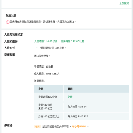
全部設施
飯店公告
飯店所有房間如用做婚房使用，需額外收費，具體請諮詢飯店。
入住及孩童規定
入住和退房
入住時間：14:00以後 退房時間：12:00以前
入住方式
•
櫃檯服務時間：24小時。
早餐政策
飯店提供早餐。
早餐類型：自助餐
成人費用：RMB 128/人
孩童費用：
身高
費用
身高未滿120公分
免費
身高120公分
每人每份 RMB 64
未滿140公分
身高140公分或以上
每人每份 RMB 128
停車場
飯店附近提供公共停車場
，
每小時RMB4
。
收費