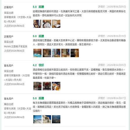
5.0
超讚
評價於：2026年06月25日
訪客用戶
這裡説撫順的最好的酒店，在美麗的渾河之邊，大部分房間都能看見河景，周圍的商業街也
家庭出遊
狠成熟，想吃麻辣拌可以去試一試金街的大炸院
豪華雙床房（大空間+大浴
缸+特大床）
入住於2026年06月
5.0
超讚
評價於：2026年06月15日
訪客用戶
酒店地理位置優越，距離大型商業中心近，購物和餐飲都很方便，尤其是有自動送餐的機器
家庭出遊
人，很特別。酒店大堂非常大。房間很寬敞，衞生條件好。
MoMo主題親子家庭房
入住於2026年06月
4.2
很好
評價於：2026年04月05日
匿名用戶
酒店價格在這個城市算是比較高的，但性價比屬實不高，設備陳舊，衞生間噴頭水流很小，
家庭出遊
早餐特別一般，跟相同星級的酒店有距離，但整體服務比較好，酒店位置比較好，旁邊就是
豪華河景雙床房（大空間
萬達廣場，吃飯方便～
+大浴缸+特大床）
入住於2026年04月
5.0
超讚
評價於：2026年04月07日
匿名用戶
每次去撫順鐵定選擇萬達嘉華的，叫備品服務幾乎是瞬時送到，酒店維護的很好，衞生，環
獨自出遊
境，服務都沒得説！前台燕子經理人也很熱情，會體諒客人的感受，總之每次撫順選擇這裡
豪華大床房（大空間+大浴
沒錯的！
缸+特大床）
入住於2026年04月