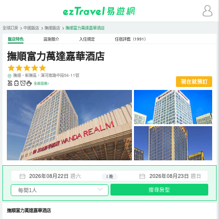
全球訂房
>
中國飯店
>
撫順飯店
>
撫順富力萬達嘉華酒店
飯店特色
設施簡介
入住規定
住宿評鑑（1991）
撫順富力萬達嘉華酒店
撫順，新撫區，渾河南路中段56-11號
現在就預訂
全部設施>
2026年08月22日
週六
2026年08月23日
週日
1 晚
搜尋房型
撫順富力萬達嘉華酒店