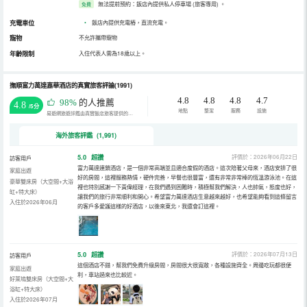
無法提前預約：飯店內提供私人停車場 (旅客專用)
。
免費
充電車位
•
飯店內提供充電樁，直流充電。
寵物
不允許攜帶寵物
年齡限制
入住代表人需為18歲以上。
撫順富力萬達嘉華酒店的真實旅客評論(1991)
4.8
4.8
4.8
4.7
98%
的人推薦
4.8
/5分
地點
整潔
服務
設施
易遊網旅遊評鑑由真實飯店旅客提供的評鑑。
海外旅客評鑑 (1,991)
5.0
超讚
評價於：2026年06月22日
訪客用戶
富力萬達連鎖酒店，是一個非常高端並且適合度假的酒店。這次陪著父母來，酒店安排了很
家庭出遊
好的房間，這裡服務熱情，硬件完善，早餐也很豐富，還有非常非常棒的恆溫游泳池。在這
豪華雙床房（大空間+大浴
裡也特別感謝一下黃偉經理，在我們遇到困難時，積極幫我們解決，人也帥氣，態度也好，
缸+特大床）
讓我們的旅行非常順利和開心。希望富力萬達酒店生意越來越好，也希望能夠看到這條留言
入住於2026年06月
的客戶多愛護這樣的好酒店，以後來東北，我還會訂這裡。
5.0
超讚
評價於：2026年07月13日
訪客用戶
這個酒店不錯，幫我們免費升級房間，房間很大很寬敞，各種設施齊全。周邊吃玩都很便
家庭出遊
利，車站過來也比較近。
好萊塢雙床房（大空間+大
浴缸+特大床）
入住於2026年07月