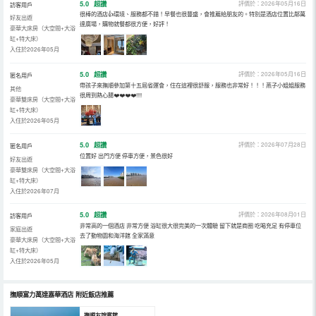
5.0
超讚
評價於：2026年05月16日
訪客用戶
很棒的酒店👍環境、服務都不錯！早餐也很豐盛，會推薦給朋友的。特別是酒店位置比鄰萬
好友出遊
達廣場，購物就餐都很方便，好評！
豪華大床房（大空間+大浴
缸+特大床）
入住於2026年05月
5.0
超讚
評價於：2026年05月16日
匿名用戶
帶孩子來撫順參加第十五屆省運會，住在這裡很舒服，服務也非常好！！！燕子小姐姐服務
其他
很周到熱心腸❤️❤️❤️❤️!!!!
豪華雙床房（大空間+大浴
缸+特大床）
入住於2026年05月
5.0
超讚
評價於：2026年07月28日
匿名用戶
位置好 出門方便 停車方便，景色很好
好友出遊
豪華雙床房（大空間+大浴
缸+特大床）
入住於2026年07月
5.0
超讚
評價於：2026年08月01日
訪客用戶
非常高的一個酒店 非常方便 浴缸很大很完美的一次體驗 留下就是商圈 吃喝充足 有停車位
家庭出遊
去了動物園和海洋館 全家滿意
豪華大床房（大空間+大浴
缸+特大床）
入住於2026年05月
撫順富力萬達嘉華酒店
附近飯店推薦
撫順友誼賓館