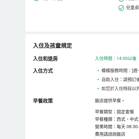
兒童桌
入住及孩童規定
入住和退房
入住時間：14:00以後
入住方式
•
櫃檯服務時間：[週一-週
•
自助入住：請預訂
•
如您於入住時段以
早餐政策
飯店提供早餐。
早餐類型：固定套餐
早餐種類：西式、中式
營業時間：每天 08:30-1
費用請諮詢飯店