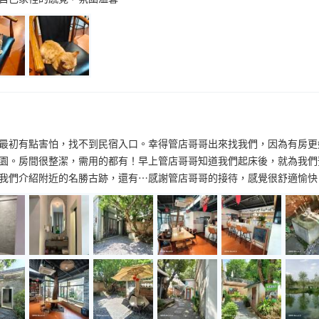
最初有點害怕，找不到民宿入口。幸得管店哥哥出來找我們，因為有房更
園。房間很整潔，需用的都有！早上管店哥哥知道我們起床後，就為我們
們介紹附近的名勝古跡，還有⋯感謝管店哥哥的接待，感覺很舒適愉快！😊