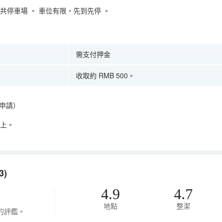
共停車場
。
車位有限，先到先停
。
。
需支付押金
收取約 RMB 500。
申請）
以上。
)
4.9
4.7
地點
整潔
的評鑑。