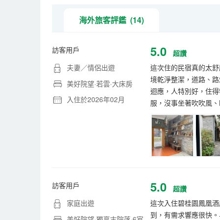
海外旅客評鑑 (14)
5.0
訪客用戶
超讚
夫妻／情侶出遊
這次住的民宿真的太舒
境乾淨整潔，道路、路
美好院望·若雲·大床房
迴應，人特別好，住得
入住於2026年02月
服，沒事坐著吹吹風、
5.0
訪客用戶
超讚
家庭出遊
這次入住碧桂園鳳凰酒
到，有需求響應很快。
美好院望·獨享古院落·6室