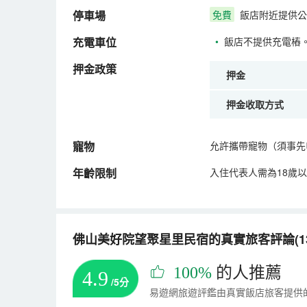
停車場
免費
飯店附近提供公
充電車位
•
飯店不提供充電樁
押金政策
押金
押金收取方式
寵物
允許攜帶寵物（須事先
年齡限制
入住代表人需為18歲
佛山美好院望聚星里民宿的真實旅客評論(13
100%
的人推薦
4.9
/5分
易遊網旅遊評鑑由真實飯店旅客提供