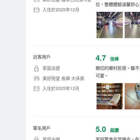
位，整體體驗溫馨舒心
入住於2025年12月
4.7
訪客用戶
很棒
家庭出遊
親切的鄉村民宿。雖不
可愛。
美好院望·長卿·大床房
入住於2025年12月
5.0
匿名用戶
超讚
家庭出遊
家庭聚會非常適合，在