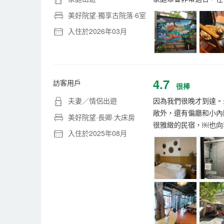
美好院望·獨享古院落·6室
入住於2026年03月
4.7
訪客用戶
很棒
夫妻／情侶出遊
因為我們很晚才到達。
敞外，還有偏廳和小內
美好院望·長卿·大床房
很雅緻的民宿，￼也向我
入住於2025年08月