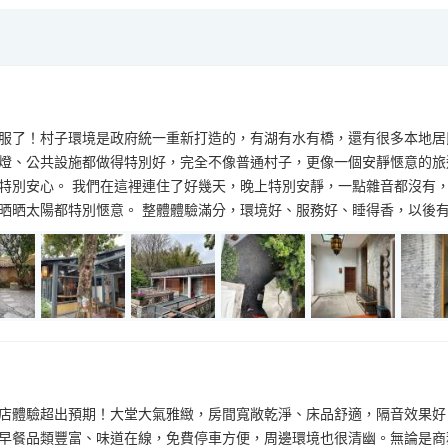
服了！村子環境是政府統一重新打造的，有湖有水有橋，還有很多本地居
燈、公共設施都做得特別好，完全不像普通村子，更像一個安靜愜意的旅
特別安心。 我們在這裡連住了好幾天，晚上特別安靜，一點雜音都沒有
晒晒太陽都特別愜意。 整體體驗滿分，環境好、服務好、睡得香，以後
店體驗超出預期！大堂大氣雅緻，房間寬敞乾淨、床品舒適，隔音效果好
早餐品類豐富、味道在線，免費停車方便，周邊環境也很清幽。無論是商