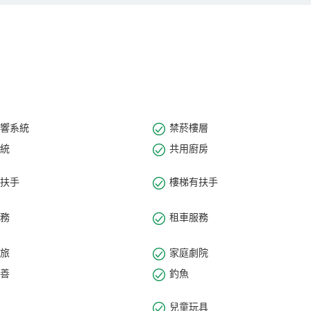
響系統
禁菸樓層
統
共用廚房
扶手
樓梯有扶手
務
租車服務
旅
家庭劇院
善
釣魚
兒童玩具