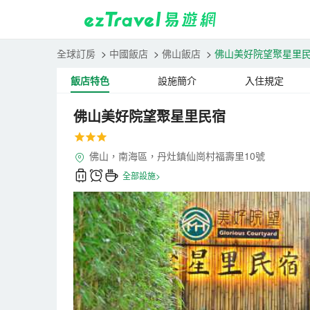
全球訂房
>
中國飯店
>
佛山飯店
>
佛山美好院望聚星里
飯店特色
設施簡介
入住規定
佛山美好院望聚星里民宿
佛山，南海區，丹灶鎮仙崗村福壽里10號
全部設施>