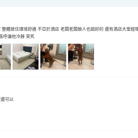
 整體居住環境舒適 不亞於酒店 老闆老闆娘人也超好的 還有酒店大堂經
我直呼讓他冷靜 笑死
置還可以