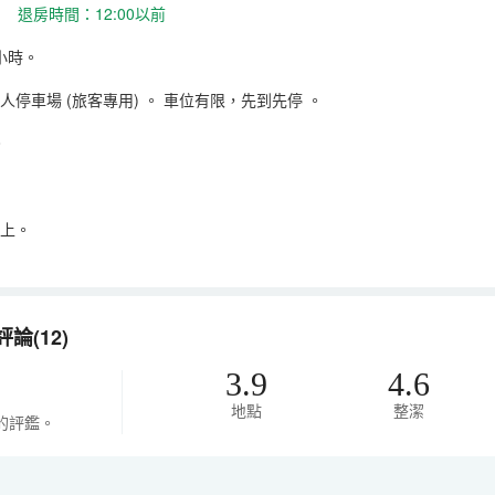
 退房時間：12:00以前
小時。
人停車場 (旅客專用)
。
車位有限，先到先停
。
。
以上。
(12)
3.9
4.6
地點
整潔
的評鑑。