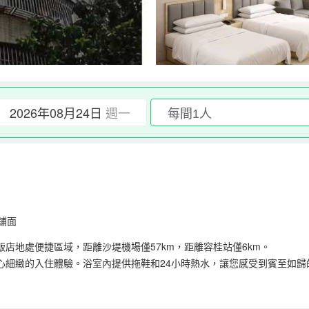
2026年08月24日
週一
鋪面
店地處便捷區域，距離沙堤機場僅57km，距離容桂站僅6km。
心細緻的入住體驗。浴室內提供拖鞋和24小時熱水，讓您感受到賓至如歸
。