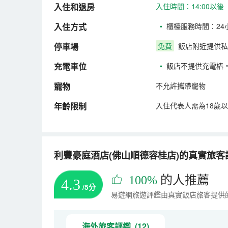
入住和退房
入住時間：14:00以後
入住方式
•
櫃檯服務時間：24
停車場
免費
飯店附近提供私
充電車位
•
飯店不提供充電樁
寵物
不允許攜帶寵物
年齡限制
入住代表人需為18歲
利豐豪庭酒店(佛山順德容桂店)的真實旅客評論
100%
的人推薦
4.3
/5分
易遊網旅遊評鑑由真實飯店旅客提供
海外旅客評鑑 (12)