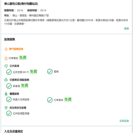
佛山嘉悅公館(陳村地鐵站店)
開幕時間：
2016
裝修時間：
2019
地址：
佛山，順德區，陳村鎮白陳路27號
公寓位於佛山市順德區陳村蘭花市場旁（順聯廣場往廣州方向1公里）離地鐵口500米，距廣州南站5分鐘，距廣州芳村
15分鐘，交通便捷。
100間公寓客房按星級飯店配置。我們秉承“以客為尊、誠心為本”的經營理念。專注細節，傾心為您營造一個私密、
展開
自由、時尚的全新住宿體驗。
所有房間擁有獨立陽台，配備無線WIFI，冷暖空調，24小時熱水，提供24小時的管家服務。
設施服務
熱門服務設施
免費
行李寄存
公共區域
免費
電梯
公共空間 Wi-Fi
交通資訊/接駁服務
免費
停車場
櫃檯服務
免費
快速入住與退房
行李寄存
保全與安全設備
公共區域監視器
全部設施
入住及孩童規定