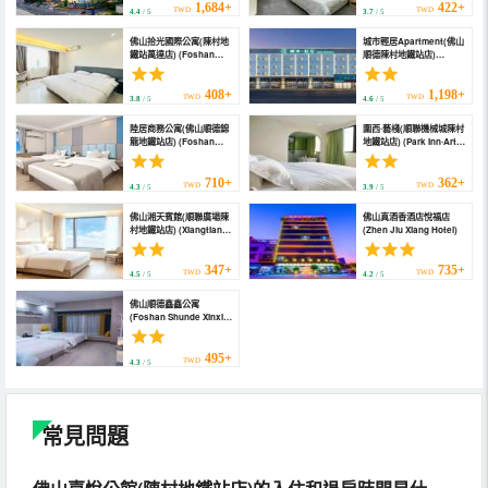
1,684+
422+
TWD
TWD
4.4
/ 5
3.7
/ 5
佛山拾光國際公寓(陳村地
城市輕居Apartment(佛山
鐵站萬達店) (Foshan
順德陳村地鐵站店)
Shiguang International
(Convenient City Hotel
Apartment)
(Foshan Shunde
Chencun Subway
408+
1,198+
TWD
TWD
3.8
/ 5
4.6
/ 5
Station))
陸居商務公寓(佛山順德錦
圍西·藝棧(順聯機械城陳村
龍地鐵站店) (Foshan
地鐵站店) (Park Inn·Art
Luju Business
Inn)
Apartment)
710+
362+
TWD
TWD
4.3
/ 5
3.9
/ 5
佛山湘天賓館(順聯廣場陳
佛山真酒香酒店悅福店
村地鐵站店) (Xiangtian
(Zhen Jiu Xiang Hotel)
Hotel)
347+
735+
TWD
TWD
4.5
/ 5
4.2
/ 5
佛山順德鑫鑫公寓
(Foshan Shunde Xinxin
Apartment)
495+
TWD
4.3
/ 5
常見問題