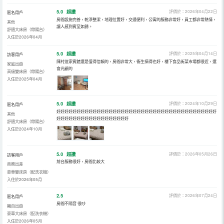
5.0
超讚
評價於：2026年04月22日
匿名用戶
房間設施完善，乾淨整潔，地理位置好，交通便利，公寓的服務非常好，員工都非常熱情，
其他
讓人感到賓至如歸。
舒適大床房（帶陽台）
入住於2026年04月
5.0
超讚
評價於：2025年04月14日
訪客用戶
陳村這家賓館還是值得信賴的，房間非常大，衞生搞得也好，樓下食品街菜市場都很近，還
家庭出遊
會光顧的
高級雙床房（帶陽台）
入住於2025年04月
5.0
超讚
評價於：2024年10月29日
匿名用戶
好好好好好好好好好好好好好好好好好好好好好好好好好好好好好好好好好好好好好好好好
其他
好好好好好好好好好好好好好好好好好好
舒適大床房（帶陽台）
入住於2024年10月
5.0
超讚
評價於：2026年05月26日
訪客用戶
前台服務很好，房間比較大
商務出差
豪華雙床房（配洗衣機）
入住於2026年05月
2.5
評價於：2026年07月24日
匿名用戶
房間不隔音 很吵
獨自出遊
豪華大床房（配洗衣機）
入住於2026年05月