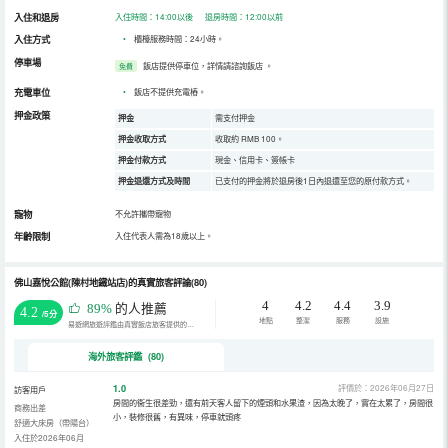
入住和退房
入住時間：14:00以後 退房時間：12:00以前
入住方式
•
櫃檯服務時間：24小時。
停車場
飯店提供停車位，詳情請諮詢飯店
。
免費
充電車位
•
飯店不提供充電樁。
押金政策
押金
需支付押金
押金收取方式
收取約 RMB 100。
押金付款方式
現金、信用卡、簽帳卡
押金退還方式及時間
已支付的押金將於退房後1日內退還至您的原付款方式。
寵物
不允許攜帶寵物
年齡限制
入住代表人需為18歲以上。
佛山嘉悅公館(陳村地鐵站店)的真實旅客評論(80)
4
4.2
4.4
3.9
89%
的人推薦
4.2
/5分
地點
整潔
服務
設施
易遊網旅遊評鑑由真實飯店旅客提供的評鑑。
海外旅客評鑑 (80)
1.0
評價於：2026年06月27日
訪客用戶
房間的衞生很差勁，還有前天客人留下的煙頭和水果渣，因為太晚了，實在太累了，房間很
商務出差
小，裝修很舊，有異味，停車就頭疼
舒適大床房（帶陽台）
入住於2026年06月