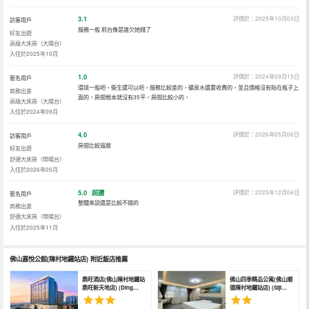
3.1
評價於：2025年10月03日
訪客用戶
服務一般 前台像是誰欠她錢了
好友出遊
高級大床房（大陽台）
入住於2025年10月
1.0
評價於：2024年09月15日
匿名用戶
環境一般吧，衞生還可以吧，服務比較差的，礦泉水還要收費的，並且價格沒有貼在瓶子上
商務出差
面的，房間根本就沒有35平，房間比較小的，
高級大床房（大陽台）
入住於2024年09月
4.0
評價於：2026年05月06日
訪客用戶
房間比較寬敞
好友出遊
舒適大床房（帶陽台）
入住於2026年05月
5.0
超讚
評價於：2025年12月06日
匿名用戶
整體來説還是比較不錯的
商務出差
舒適大床房（帶陽台）
入住於2025年11月
佛山嘉悅公館(陳村地鐵站店)
附近飯店推薦
鼎旺酒店(佛山陳村地鐵站
佛山四季精品公寓(佛山順
鼎旺新天地店) (Ding
德陳村地鐵站店) (Siji
Wang Hotel)
Apartment)