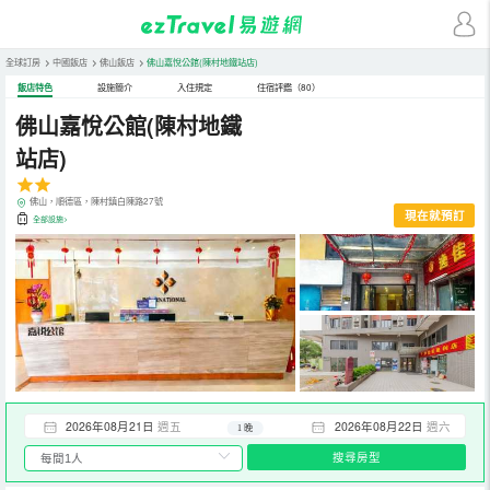
全球訂房
>
中國飯店
>
佛山飯店
>
佛山嘉悅公館(陳村地鐵站店)
飯店特色
設施簡介
入住規定
住宿評鑑（80）
佛山嘉悅公館(陳村地鐵
站店)
佛山，順德區，陳村鎮白陳路27號
現在就預訂
全部設施>
2026年08月21日
週五
2026年08月22日
週六
1 晚
搜尋房型