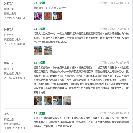
5.0
超讚
評價於：2026年01月14日
訪客用戶
滿意 衞生：好！ 設施： 都非常好
商務出差
華麗大床房
入住於2026年01月
5.0
超讚
評價於：2025年10月26日
訪客用戶
從踏入大堂的那一刻，一種兼具藝術格調的居家溫馨氛圍撲面而來。空氣中瀰漫著似有似無
好友出遊
的獨特。而香水，工作人員也是帶著真誠的微笑主動上前問候，迅速接過行李，整個入住過
標配優選大床房
程行雲流水般順暢且充滿人情味。
入住於2025年08月
5.0
超讚
評價於：2025年06月24日
訪客用戶
出差去佛山裡水一下高速在網上看了幾家，最後選擇這家，一進去就有人指揮停車，而且還
商務出差
幫忙提東西到大廳前台的小妹妹一臉微笑還跟我們打招呼，而且在辦理入住時間非常快，比
標配優選大床房
較專業，價格比較優惠，而且裡面的隔音非常好，外面的環境特別漂亮，最主要的是裡面的
入住於2025年06月
空調都是大兩匹的降溫非常快，那些布草都是新的，房間裡面還配了免費的咖啡，有礦泉
水，而且1樓還有小賣部隨叫隨到，特別的方便。周邊離夢裡水鄉200米去廣州車程大概10
分鐘左右，而且周邊吃的非常多，特別的方便門口就是往廣州的大路坐車也非常的方便下次
來麗水所選
5.0
超讚
評價於：2026年01月06日
訪客用戶
️⃣ 這次入住體驗太驚喜啦🎉！前台小哥哥服務超有禮貌，辦理入住又快又熱情，還主動介紹
商務出差
周邊美食🍜。房間更是乾淨得讓人驚艷，地板能照出人影，床品柔軟舒適，連空調都調得剛
標配優選大床房
剛好🌬️，住著超爽！下次還選這家💖！
入住於2025年12月