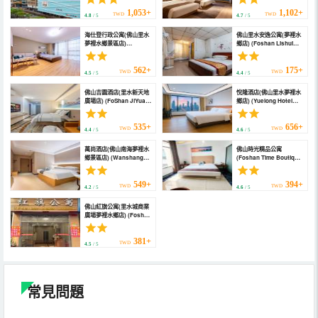
Diyicheng))
Kingdom · Lishui
Shengbao Plaza
1,053+
1,102+
TWD
TWD
4.8
/ 5
4.7
/ 5
Branch))
海仕登行政公寓(佛山里水
佛山里水安逸公寓(夢裡水
夢裡水鄉景區店)
鄉店) (Foshan Lishui
(Haitangdeng
Anyi Apartment (Mengli
Executive Apartment
Shuixiang Shop))
(Foshan Lishui Mengli
562+
175+
TWD
TWD
4.5
/ 5
4.4
/ 5
Water Township Scenic
Area))
佛山吉園酒店(里水新天地
悅隆酒店(佛山里水夢裡水
廣場店) (FoShan JiYuan
鄉店) (Yuelong Hotel
Hotel)
(Foshan Lishui
Branch))
535+
656+
TWD
TWD
4.4
/ 5
4.6
/ 5
萬尚酒店(佛山南海夢裡水
佛山時光精品公寓
鄉景區店) (Wanshang
(Foshan Time Boutique
Hotel (Foshan Nanhai
Apartment)
Mengli Shuixiang
Scenic Area))
549+
394+
TWD
TWD
4.2
/ 5
4.6
/ 5
佛山紅旗公寓(里水城商業
廣場夢裡水鄉店) (Foshan
Hongqi Apartment
(Lishuicheng
Commercial Plaza
381+
TWD
4.5
/ 5
Mengli Shuixiang
Branch))
常見問題