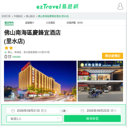
全球訂房
>
中國飯店
>
佛山飯店
>
佛山南海區慶鋒宜酒店(里水店)
飯店特色
設施簡介
入住規定
住宿評鑑（655）
佛山南海區慶鋒宜酒店
(里水店)
佛山，南海區，里水鎮里廣路164號付3號
現在就預訂
全部設施>
2026年08月21日
週五
2026年08月22日
週六
1 晚
搜尋房型