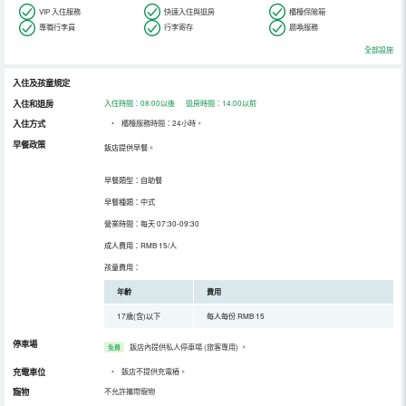
VIP 入住服務
快速入住與退房
櫃檯保險箱
專職行李員
行李寄存
晨喚服務
全部設施
入住及孩童規定
入住和退房
入住時間：08:00以後 退房時間：14:00以前
入住方式
•
櫃檯服務時間：24小時。
早餐政策
飯店提供早餐。
早餐類型：自助餐
早餐種類：中式
營業時間：每天 07:30-09:30
成人費用：RMB 15/人
孩童費用：
年齡
費用
17歲(含)以下
每人每份 RMB 15
停車場
飯店內提供私人停車場 (旅客專用)
。
免費
充電車位
•
飯店不提供充電樁。
寵物
不允許攜帶寵物