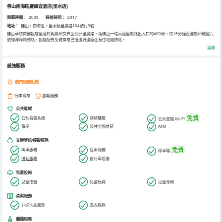
佛山南海區慶鋒宜酒店(里水店)
開幕時間：
2009
裝修時間：
2017
地址：
佛山，南海區，里水鎮里廣路164號付3號
佛山華紡商務飯店坐落於與廣州交界金沙洲里廣路，距佛山一環高速里廣路出入口約400米，約15分鐘直達廣州地鐵六
號線潯峰崗總站，飯店配有免費穿梭巴接送周邊廠企及往地鐵總站。
飯店服務商旅及探親訪友人士，提供衛生舒適安全交通便捷的住宿服務；房間寬敞明亮簡潔，面積32-44平方，免費高
展開
速WiFi、24小時空調衛熱、高清電視；夢裡水鄉套房74平方，選用里水非物質文化遺產“藤編”傢俱，配以大號浴缸，讓
你在感受傳統氛圍中舒緩一天的疲勞。
飯店設有多功能會議室、會議室擺台可靈活多變，課桌式可容納80人。同時，住客享受免費穿梭巴接送周邊廠企及往潯
設施服務
峰崗廣州地鐵總站（詳情請諮詢商家）。停車位充足，並有中巴/大巴停車位。
熱門服務設施
行李寄存
晨喚服務
公共區域
免費
公共音響系統
禁菸樓層
公共空間 Wi-Fi
電梯
公共空間禁菸
ATM
交通資訊/接駁服務
免費
叫車服務
租車服務
停車場
接站服務
自行車租借
兒童設施
兒童拖鞋
兒童玩具
兒童牙刷
清潔服務
外送洗衣服務
洗衣服務
櫃檯服務