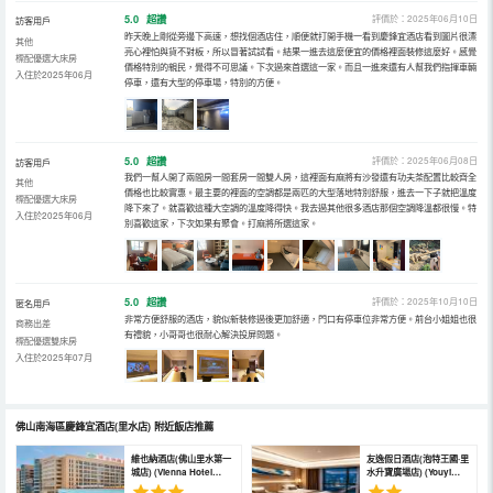
5.0
超讚
評價於：2025年06月10日
訪客用戶
昨天晚上剛從旁邊下高速，想找個酒店住，順便就打開手機一看到慶鋒宜酒店看到圖片很漂
其他
亮心裡怕與貨不對板，所以冒著試試看。結果一進去這麼便宜的價格裡面裝修這麼好。感覺
標配優選大床房
價格特別的親民，覺得不可思議。下次過來首選這一家。而且一進來還有人幫我們指揮車輛
入住於2025年06月
停車，還有大型的停車場，特別的方便。
5.0
超讚
評價於：2025年06月08日
訪客用戶
我們一幫人開了兩間房一間套房一間雙人房，這裡面有麻將有沙發還有功夫茶配置比較齊全
其他
價格也比較實惠。最主要的裡面的空調都是兩匹的大型落地特別舒服，進去一下子就把溫度
標配優選大床房
降下來了。就喜歡這種大空調的溫度降得快。我去過其他很多酒店那個空調降溫都很慢。特
入住於2025年06月
別喜歡這家，下次如果有聚會。打麻將所選這家。
5.0
超讚
評價於：2025年10月10日
匿名用戶
非常方便舒服的酒店，貌似新裝修過後更加舒適，門口有停車位非常方便。前台小姐姐也很
商務出差
有禮貌，小哥哥也很耐心解決投屏問題。
標配優選雙床房
入住於2025年07月
佛山南海區慶鋒宜酒店(里水店)
附近飯店推薦
維也納酒店(佛山里水第一
友逸假日酒店(泡特王國·里
城店) (Vienna Hotel
水升寶廣場店) (Youyi
(Foshan Lishui
Holiday Hotel (Pao Te