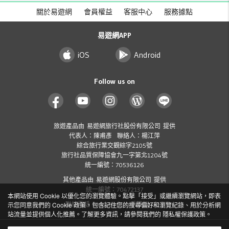
關於易遊網
會員權益
客服中心
服務據點
易遊網APP
iOS
Android
Follow us on
旅遊產品由 易遊網旅行社股份有限公司 提供
代表人：陳甫彥 聯絡人：楊江萍
綜合旅行業交觀綜字2105號
旅行社品質保障協會九一字第北1204號
統一編號：70536126
其他產品由 易遊網股份有限公司 提供
統一編號：70472137
本網站使用 Cookie 以優化您的瀏覽體驗。點擊「接受」或繼續瀏覽網站，即表
示您同意我們的 Cookie 政策，包含記住您的搜尋偏好和瀏覽紀錄、用於分析網
聯絡電話：412-8001 ( 手機加 02 )
站流量並提供個人化推薦。了解更多資訊，請參閱我們的
隱私權保護政策
。