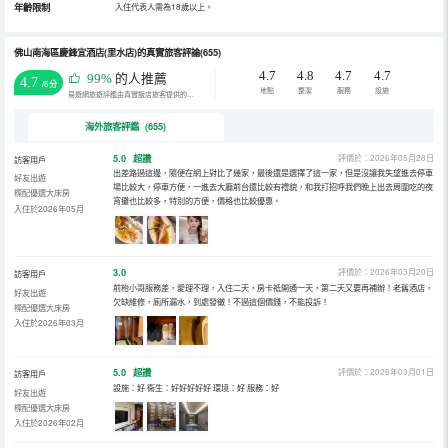
年齡限制
入住代表人需為18歲以上。
佛山南海區慶鋒宜酒店(里水店)的真實旅客評論(655)
4.7
4.8
4.7
4.7
99%
的人推薦
4.7
/5分
地點
整潔
服務
設施
易遊網旅遊評鑑由真實飯店旅客提供的評鑑。
海外旅客評鑑 (655)
5.0
超讚
評價於：2026年05月28日
訪客用戶
出差路過這邊，隨便在網上對比了幾家，最後還是選擇了這一家，但是沒讓我失望進去停車
好友出遊
場比較大，停車方便，一進去大廳前台還比較有禮貌，和我打招呼我們晚上出去周圍吃的夜
標配優選大床房
宵攤也比較多，特別的方便，價格也比較優惠。
入住於2026年05月
3.0
評價於：2026年03月20日
訪客用戶
前枱小哥服務差，愛理不理，入住二天，房卡祗開通一天，第二天又要再補辦！老舊酒店，
好友出遊
欠缺維修，廁所漏水，到處發黴！不過這個價錢，不能投訴！
標配優選大床房
入住於2026年03月
5.0
超讚
評價於：2026年03月01日
訪客用戶
設施：好 衞生：好好好好好 環境：好 服務：好
好友出遊
標配優選大床房
入住於2026年02月