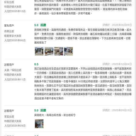
衞生表面看還可以，馬桶沖水水流很小。最大的問題就是隔音超級無敵差！！！晚上睡覺的
好友出遊
時候能聽到外面的聲音，走廊裡有人特別沒素質的大聲打電話，在屋子裡能聽到對面屋子的
特惠舒適大床房
聲音、隔壁屋開門的聲音、半夜還有高跟鞋登登登登吵得要死。 朋友睡的床半夜犯尋麻
入住於2025年12月
疹，連夜買葯，估計事床單被套有問題，非常不推薦。
5.0
超讚
評價於：2025年06月09日
匿名用戶
房間乾淨整潔，寬敞明亮通透，免費停車場充足，衞生間衞浴間衞生乾淨且乾濕分離，超大
商務出差
窗戶，免費洗衣機，服務態度很好，熱情周到細緻，離石樑地鐵站衹要三分鐘，兆陽廣場購
輕奢樂享大床房
物商場衹要5分鐘，交通便利，環境不錯，是出差最佳落腳地，下次出差再來住這裡，也推
入住於2025年06月
薦給朋友了
0.5
評價於：2025年12月04日
訪客用戶
我訂這個酒店完全是由於我那天是要國考，不然以這個酒店的環境跟服務，撐不起我國考前
夫妻／情侶出遊
一天的價格，主要是這個酒店，我入住那晚上真的我十一點多開始睡，這酒店走廊一直有很
特惠舒適大床房
大聲音，而且樓板隔音很差樓上脫那個椅子還是桌子一直動一直到晚上倆點多，並不是拖到
入住於2025年11月
倆點多不脫了而是我最後一次看手機是2.16分我記得很清楚，沒想到的是早上七點又擱那
拖來拖去，我實在忍不住打電話前台處理説給我答覆但一直沒處理也一直沒給我答覆，直到
七點半我不想睡了起來，真的那個怨氣本來那個國考是我很重要的，搞我心態搞崩了，而且
房間裡面的花灑還是壞的，廁所那個牆壁還開裂要不是酒店離我的考點近，我相信我跟這種
酒店這輩子都不會有交集的
5.0
超讚
評價於：2025年09月13日
訪客用戶
房間很大，有陽台晾衣服，前台很好👌
家庭出遊
特惠舒適大床房
入住於2025年09月