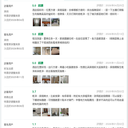
5.0
超讚
評價於：2026年04月25日
訪客用戶
酒店挺好的，位置方便，房間寬敞，去哪裡都方便的，前台服務挺好，，提一下五樓打掃衞
其他
生的服務員真的蠻好的，很熱情，天天打掃的很乾凈，住了幾天都是她打掃，很好的，
特惠舒適雙床房
入住於2026年04月
5.0
超讚
評價於：2026年05月13日
匿名用戶
情況改變，要再住多一天，那就選續住吧。在這住習慣了，各方面都滿意。（視頻是晚上坐
其他
地鐵去了千燈湖西街看夜景噴泉拍的）
輕奢樂享雙床房
入住於2026年02月
5.0
超讚
評價於：2025年11月24日
訪客用戶
酒店位置好找，出行方便，周邊小吃飯館很多，性價比高房間好大設施齊全，房間裡衞生乾
好友出遊
淨床具乾淨，前台客服微笑服務。
特惠舒適雙床房
入住於2025年11月
3.7
評價於：2025年09月02日
訪客用戶
乾淨，房間夠大，比較安靜，有停車場，附近有大排檔宵夜，對得起這個價錢，可以接受，
商務出差
下樓就有麵館，可惜麵館要十點半才開門，早餐地方有點難找，要求不高的話可以不用走遠
特惠舒適雙床房
就有吃飯的地方
入住於2025年08月
1.1
評價於：2026年01月02日
匿名用戶