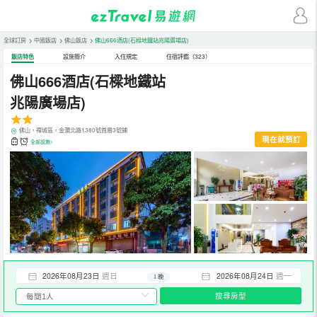
全球訂房
>
中國飯店
>
佛山飯店
>
佛山666酒店(石樑地鐵站兆陽廣場店)
飯店特色
設施簡介
入住規定
住宿評鑑（323）
佛山666酒店(石樑地鐵站
兆陽廣場店)
佛山，禪城區，金瀾北路1380號首層3號鋪
現在就預訂
全部設施>
2026年08月23日
週日
2026年08月24日
週一
1 晚
搜尋房型