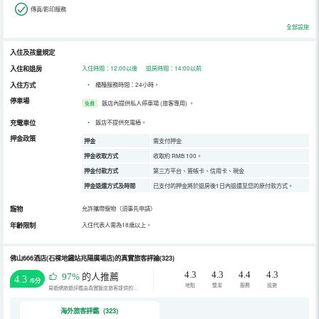
傳真/影印服務
全部設施
入住及孩童規定
入住和退房
入住時間：12:00以後 退房時間：14:00以前
入住方式
•
櫃檯服務時間：24小時。
停車場
飯店內提供私人停車場 (旅客專用)
。
免費
充電車位
•
飯店不提供充電樁。
押金政策
押金
需支付押金
押金收取方式
收取約 RMB 100。
押金付款方式
第三方平台、簽帳卡、信用卡、現金
押金退還方式及時間
已支付的押金將於退房後1日內退還至您的原付款方式。
寵物
允許攜帶寵物（須事先申請）
年齡限制
入住代表人需為18歲以上。
佛山666酒店(石樑地鐵站兆陽廣場店)的真實旅客評論(323)
4.3
4.3
4.4
4.3
97%
的人推薦
4.3
/5分
地點
整潔
服務
設施
易遊網旅遊評鑑由真實飯店旅客提供的評鑑。
海外旅客評鑑 (323)