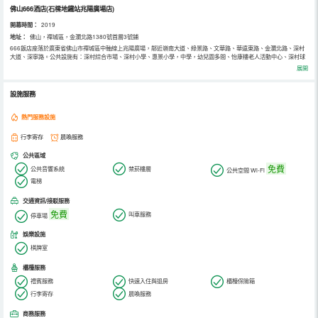
佛山666酒店(石樑地鐵站兆陽廣場店)
開幕時間：
2019
地址：
佛山，禪城區，金瀾北路1380號首層3號鋪
666飯店座落於廣東省佛山市禪城區中軸線上兆陽廣場，鄰近嶺南大道、綠景路、文華路、華遠東路、金瀾北路、深村
大道、深寧路。公共設施有：深村綜合市場、深村小學、惠景小學，中學，幼兒園多間、怡康樓老人活動中心、深村球
場及、瀾石醫院深村分院、多個街心公園等，周邊配套完善。交通便利距離石樑地鐵站-C出口約3分鐘 。南站（30分
展開
鐘）。周邊餐飲，麗日玫瑰商業街，佛山印象城。
設施服務
熱門服務設施
行李寄存
晨喚服務
公共區域
免費
公共音響系統
禁菸樓層
公共空間 Wi-Fi
電梯
交通資訊/接駁服務
免費
叫車服務
停車場
娛樂設施
棋牌室
櫃檯服務
禮賓服務
快速入住與退房
櫃檯保險箱
行李寄存
晨喚服務
商務服務