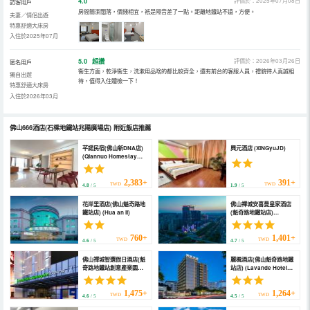
4.0
評價於：2025年07月08日
訪客用戶
房間簡潔闊落，價錢相宜，衹是隔音差了一點。距離地鐵站不遠，方便。
夫妻／情侶出遊
特惠舒適大床房
入住於2025年07月
5.0
超讚
評價於：2026年03月26日
匿名用戶
衞生方面，乾淨衞生，洗漱用品啥的都比較齊全，還有前台的客服人員，禮貌待人真誠相
獨自出遊
待，值得入住體檢一下！
特惠舒適大床房
入住於2026年03月
佛山666酒店(石樑地鐵站兆陽廣場店)
附近飯店推薦
芊諾民宿(佛山新DNA店)
興元酒店 (XINGyuJD)
(Qiannuo Homestay
(Foshan New DNA))
2,383+
391+
TWD
TWD
4.8
/ 5
1.9
/ 5
花岸里酒店(佛山魁奇路地
佛山禪城安喜曼皇家酒店
鐵站店) (Hua an li)
(魁奇路地鐵站店)
(Foshan Chancheng
Anxi Man Royal Hotel
(Quaiqi Road Subway
760+
1,401+
TWD
TWD
4.6
/ 5
4.7
/ 5
Station ))
佛山禪城智選假日酒店(魁
麗楓酒店(佛山魁奇路地鐵
奇路地鐵站創意產業園店)
站店) (Lavande Hotel
(Holiday Inn Express
(Foshan Kuiqi Road
FOSHAN CHANCHENG
Metro Station))
by IHG)
1,475+
1,264+
TWD
TWD
4.6
/ 5
4.5
/ 5