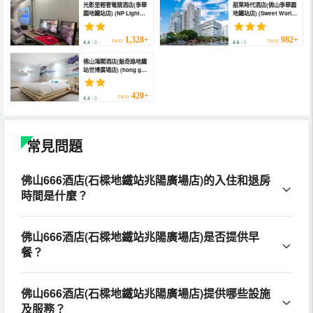
光影里輕奢電競酒店(季華
甜果時代酒店(佛山季華園
園地鐵站店) (NP Light
地鐵站店) (Sweet World
Luxury E-sports Hotel
Hotel (Foshan
(Jihua Road))
Jihuayuan, Zumiao))
1,328+
982+
TWD
TWD
4.4
/ 5
4.6
/ 5
佛山鴻閣酒店(魁奇路地鐵
站世博廣場店) (hong ge
hotel)
420+
TWD
4.4
/ 5
常見問題
佛山666酒店(石樑地鐵站兆陽廣場店)的入住和退房
時間是什麼？
佛山666酒店(石樑地鐵站兆陽廣場店)是否提供早
餐？
佛山666酒店(石樑地鐵站兆陽廣場店)提供哪些設施
及服務？