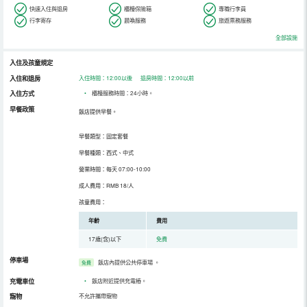
快速入住與退房
櫃檯保險箱
專職行李員
行李寄存
晨喚服務
旅遊票務服務
全部設施
入住及孩童規定
入住和退房
入住時間：12:00以後 退房時間：12:00以前
入住方式
•
櫃檯服務時間：24小時。
早餐政策
飯店提供早餐。
早餐類型：固定套餐
早餐種類：西式、中式
營業時間：每天 07:00-10:00
成人費用：RMB 18/人
孩童費用：
年齡
費用
17歲(含)以下
免費
停車場
飯店內提供公共停車場
。
免費
充電車位
•
飯店附近提供充電樁。
寵物
不允許攜帶寵物