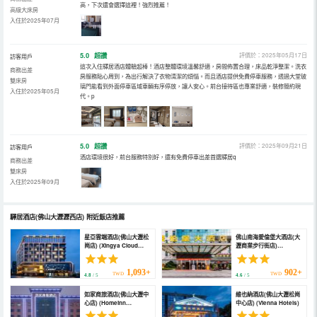
高，下次還會選擇這裡！強烈推薦！
高級大床房
入住於2025年07月
5.0
超讚
評價於：2025年05月17日
訪客用戶
這次入住驛居酒店體驗超棒！酒店整體環境溫馨舒適，房間佈置合理，床品乾淨整潔。洗衣
商務出差
房服務貼心周到，為出行解決了衣物清潔的煩惱。而且酒店提供免費停車服務，透過大堂玻
雙床房
璃門能看到外面停車區域車輛有序停放，讓人安心。前台接待區也專業舒適，裝修簡約現
入住於2025年05月
代。p
5.0
超讚
評價於：2025年09月21日
訪客用戶
酒店環境很好，前台服務特別好，還有免費停車出差首選驛居q
商務出差
雙床房
入住於2025年09月
驛居酒店(佛山大瀝瀝西店)
附近飯店推薦
星亞雲端酒店(佛山大瀝松
佛山南海愛倫堡大酒店(大
崗店) (Xingya Cloud
瀝商業步行街店)
Hotel)
(Hailunbao Hotel)
1,093+
902+
TWD
TWD
4.8
/ 5
4.6
/ 5
如家商旅酒店(佛山大瀝中
維也納酒店(佛山大瀝松崗
心店) (Homeinn
中心店) (Vienna Hotels)
Selected Hotel (Foshan