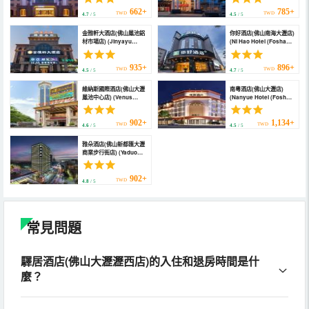
Dali Center))
662+
785+
TWD
TWD
4.7
/ 5
4.5
/ 5
金雅軒大酒店(佛山鳳池鋁
你好酒店(佛山南海大瀝店)
材市場店) (Jinyayu
(Ni Hao Hotel (Foshan
Hotel (Foshan Fengchi
Nanhai Dali))
Aluminium Material
Market Branch))
935+
896+
TWD
TWD
4.5
/ 5
4.7
/ 5
維納斯國際酒店(佛山大瀝
南粵酒店(佛山大瀝店)
鳳池中心店) (Venus
(Nanyue Hotel (Foshan
International Hotel
Dali Branch))
(Fengchi Central
Store))
902+
1,134+
TWD
TWD
4.6
/ 5
4.5
/ 5
雅朵酒店(佛山新都匯大瀝
商業步行街店) (Yaduo
Hotel (Foshan Dali
Town Commercial
Pedestrian Street
902+
TWD
4.8
/ 5
Store))
常見問題
驛居酒店(佛山大瀝瀝西店)的入住和退房時間是什
麼？