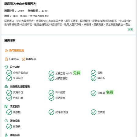
驛居酒店(佛山大瀝瀝西店)
開幕時間：
2019
裝修時間：
2019
地址：
佛山，南海區，大瀝瀝西大道1號
驛居飯店（佛山大瀝瀝西店）坐落於佛山市南海區大瀝，庭院式建築，環境優雅，距離南海國桃園度假區，中央電視台
南海影視城僅10分鐘車程，離佛山機場約15分鐘車程、毗鄰大瀝汽車站、候機樓、廣佛高速、廣三高速及佛山一環出
口，到廣州只需15分鐘車程、30分鐘左右即可到達廣州白雲機場及廣州琶洲國際會展中心。周邊有方便快捷的水、陸、
展開
空交通，同時飯店擁有兩個可接待200人的多功能會議室和大型綠色環保停車場。乾淨整潔的客房，溫馨的服務、是您
商旅接待的優選之地。
設施服務
熱門服務設施
行李寄存
晨喚服務
公共區域
免費
公共音響系統
電梯
公共空間 Wi-Fi
新風系統
自動販賣機
吸菸區
交通資訊/接駁服務
免費
充電車位
叫車服務
停車場
代客泊車
接站服務
清潔服務
烘衣機
熨斗/掛燙機
洗衣間
運動設施
健身房
櫃檯服務