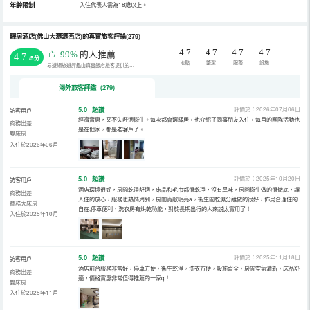
年齡限制
入住代表人需為18歲以上。
驛居酒店(佛山大瀝瀝西店)的真實旅客評論(279)
4.7
4.7
4.7
4.7
99%
的人推薦
4.7
/5分
地點
整潔
服務
設施
易遊網旅遊評鑑由真實飯店旅客提供的評鑑。
海外旅客評鑑 (279)
5.0
超讚
評價於：2026年07月06日
訪客用戶
經濟實惠，又不失舒適衞生。每次都會選驛居，也介紹了同事朋友入住，每月的團隊活動也
商務出差
是在他家，都是老客戶了。
雙床房
入住於2026年06月
5.0
超讚
評價於：2025年10月20日
訪客用戶
酒店環境很好，房間乾淨舒適，床品和毛巾都很乾凈，沒有異味，房間衞生做的很徹底，讓
商務出差
人住的放心，服務也熱情周到，房間寬敞明亮a，衞生間乾濕分離做的很好，佈局合理住的
商務大床房
自在,停車便利，洗衣房有烘乾功能，對於長期出行的人來説太實用了！
入住於2025年10月
5.0
超讚
評價於：2025年11月18日
訪客用戶
酒店前台服務非常好，停車方便，衞生乾淨，洗衣方便，設施齊全，房間空氣清新，床品舒
商務出差
適，價格實惠非常值得推薦的一家q！
雙床房
入住於2025年11月