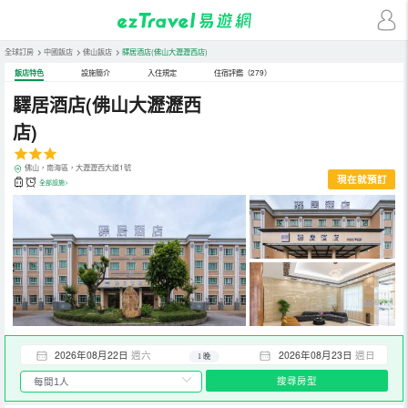
全球訂房
>
中國飯店
>
佛山飯店
>
驛居酒店(佛山大瀝瀝西店)
飯店特色
設施簡介
入住規定
住宿評鑑（279）
驛居酒店(佛山大瀝瀝西
店)
佛山，南海區，大瀝瀝西大道1號
現在就預訂
全部設施>
2026年08月22日
週六
2026年08月23日
週日
1 晚
搜尋房型