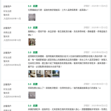
5.0
超讚
評價於：2025年11月25日
訪客用戶
位置優越出行便，設施完善舒適度高，工作人員熱情專業，超滿意a！
好友出遊
雙床房
入住於2025年11月
5.0
超讚
評價於：2025年11月12日
訪客用戶
服務貼心，環境不錯，床品舒適，衞生間乾濕分離，洗衣房帶烘乾，價格優惠，停車超級方
商務出差
便q！
雙床房
入住於2025年10月
5.0
超讚
評價於：2025年06月24日
訪客用戶
超預期的完美體驗，值得推薦的寶藏酒店!這次入住真的讓我倍感驚喜!從踏入酒店的那一刻
好友出遊
起，每一個細節都讓人感受到貼心的服務和高品質的體驗。前台工作人員笑容親切，辦理入
雙床房
住高效又熱情，還主動介紹了周邊美食和景點攻略。客房阿姨打掃得非常乾淨，連角落都一
入住於2025年06月
塵不染，必須點贊!房間採光也很不錯！
5.0
超讚
評價於：2025年09月11日
訪客用戶
停車免費太省心了！房間乾淨整潔，住得特別舒心。強烈推薦給開車出行的朋友！a
好友出遊
雙床房
入住於2025年09月
5.0
超讚
評價於：2025年08月22日
訪客用戶
床鋪舒適乾淨，設施齊全，尤其是衞生間的清潔度讓人放心。酒整體體驗非常愉快，性價比
商務出差